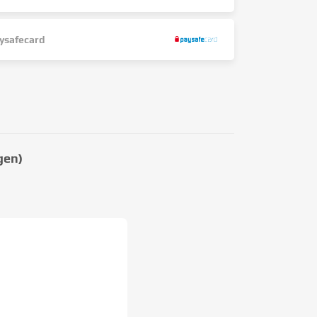
ysafecard
gen)