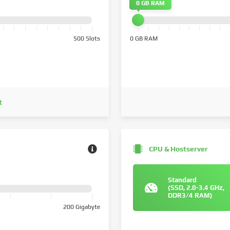
0 GB RAM
500 Slots
0 GB RAM
t
CPU & Hostserver
Standard
(SSD, 2.0-3.4 GHz,
DDR3/4 RAM)
200 Gigabyte