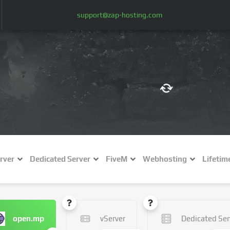
support@zap-hosting.com
€ (EUR)
$
£ (GBP)
A
rver
Dedicated Server
FiveM
Webhosting
Lifetim
Fr (CHF)
C
NZ$ (NZD)
open.mp
vServer
Dedicated Ser