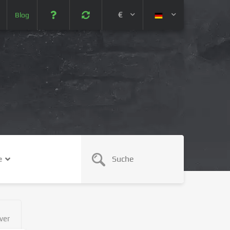
€
Blog
 (USD)
¥ (JPY)
U$ (AUD)
CA$ (CAD)
e
N¥ (CNY)
SEK (SEK)
ver