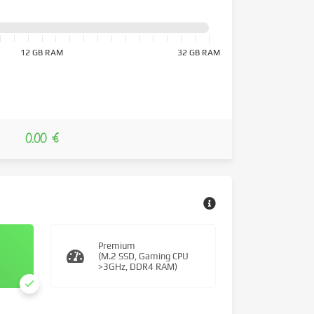
12 GB RAM
32 GB RAM
0.00 €
Premium
(M.2 SSD, Gaming CPU
>3GHz, DDR4 RAM)