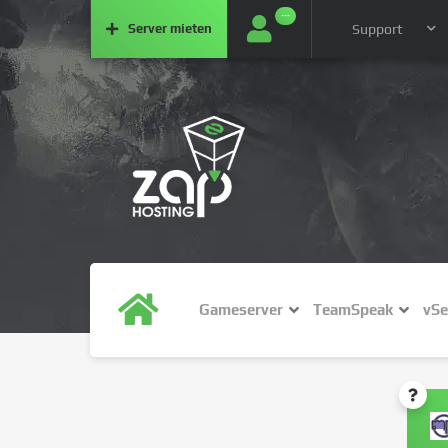
···
Server
mieten
Support
Gameserver
TeamSpeak
vSe