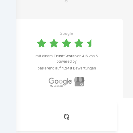
💪
Daten
(z.B.
IP-
Adresse),
um
Google
z.B.
Inhalte
und
Anzeigen
mit einem
Trust Score
von
4.6
von
5
powered by
zu
personalisieren,
basierend auf
1.940
Bewertungen
Medien
von
Drittanbietern
einzubinden
oder
Zugriffe
auf
unsere
Website