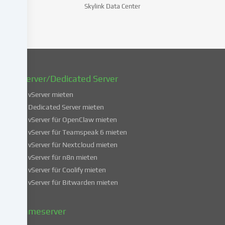
späteren
Skylink Data Center
Zeitpunkt
zu
ändern
oder
zu
widerrufen.
vServer/Dedicated Server
Weitere
Informationen
vServer mieten
über
Dedicated Server mieten
die
vServer für OpenClaw mieten
Verwendung
vServer für Teamspeak 6 mieten
deiner
vServer für Nextcloud mieten
Daten
vServer für n8n mieten
findest
du
vServer für Coolify mieten
in
vServer für Bitwarden mieten
unserer
Datenschutzerklärung
.
Gameserver