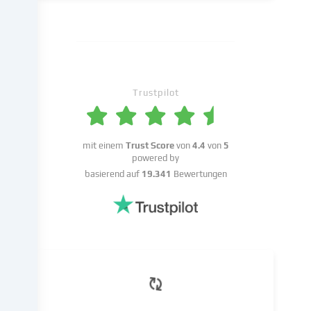
zu
analysieren.
Die
Datenverarbeitung
kann
auch
erst
Trustpilot
in
Folge
gesetzter
mit einem
Trust Score
von
4.4
von
5
Cookies
powered by
stattfinden.
basierend auf
19.341
Bewertungen
Wir
geben
diese
Daten
an
Dritte
weiter,
die
wir