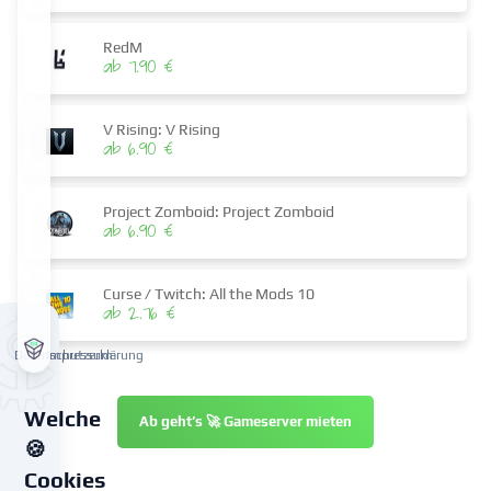
RedM
ab 7.90 €
V Rising: V Rising
ab 6.90 €
Project Zomboid: Project Zomboid
ab 6.90 €
Curse / Twitch: All the Mods 10
ab 2.76 €
Datenschutzerklärung
Impressum
Welche
Ab geht’s 🚀 Gameserver mieten
🍪
Cookies