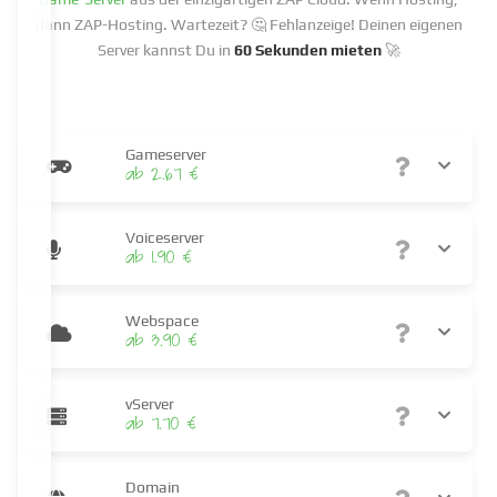
dann ZAP-Hosting. Wartezeit? 🤔 Fehlanzeige! Deinen eigenen
Server kannst Du in
60 Sekunden mieten
🚀
Gameserver
ab 2.67 €
Voiceserver
ab 1.90 €
Webspace
ab 3.90 €
vServer
ab 7.70 €
Domain