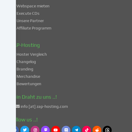
mit
Webspace mieten
der
Execute CDs
Verarbeitung
Unsere Partner
deiner
Affiliate Programm
Daten
in
diesen
ZAP-Hosting
unsicheren
Hoster Vergleich
Drittländern
gemäß
Changelog
Art.
Branding
49
Merchandise
Abs.
Bewertungen
1
lit.
Dein Draht zu uns ..!
a
info [at] zap-hosting.com
DSGVO
einverstanden.
Follow us ..!
Dies
birgt