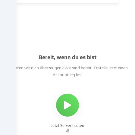
in
den
Cookie-
Einstellungen
benennen.
Die
Datenverarbeitung
kann
Bereit, wenn du es bist
mit
deiner
Konnten wir dich überzeugen? Wir sind bereit. Erstelle jetzt einen
Einwilligung
Account leg los!
oder
auf
Basis
eines
berechtigten
Interesses
erfolgen,
Jetzt Server hosten
dem
✌️
du