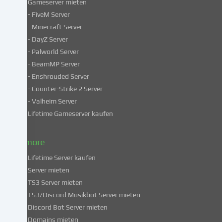
Gameserver mieten
Einige
- FiveM Server
Services
- Minecraft Server
verarbeiten
- DayZ Server
personenbezogene
- Palworld Server
Daten
in
- BeamMP Server
unsicheren
- Enshrouded Server
Drittländern.
- Counter-Strike 2 Server
Indem
- Valheim Server
du
Lifetime Gameserver kaufen
in
die
Nutzung
& more
dieser
Lifetime Server kaufen
Services
Server mieten
einwilligst,
TS3 Server mieten
erklärst
du
TS3/Discord Musikbot Server mieten
dich
Discord Bot Server mieten
auch
Domains mieten