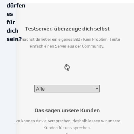
dürfen
es
für
Testserver, überzeuge dich selbst
dich
sein?
Du machst dir lieber ein eigenes Bild? Kein Problem! Teste
einfach einen Server aus der Community.
Wir
verwenden
Cookies
und
ähnliche
Technologien
auf
unserer
Website
Das sagen unsere Kunden
und
verarbeiten
Wir können dir viel versprechen, deshalb lassen wir unsere
deine
Kunden für uns sprechen.
personenbezogenen