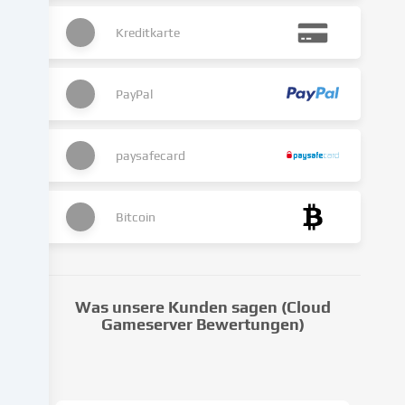
kann
Kreditkarte
auch
erst
in
Folge
PayPal
gesetzter
Cookies
stattfinden.
paysafecard
Wir
geben
diese
Bitcoin
Daten
an
Dritte
weiter,
Was unsere Kunden sagen (Cloud
die
Gameserver Bewertungen)
wir
in
den
Cookie-