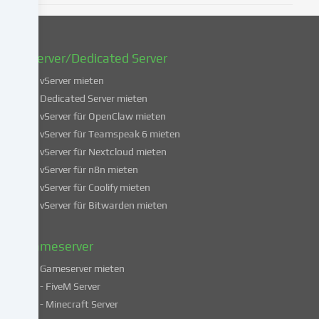
oder
zu
widerrufen.
vServer/Dedicated Server
Weitere
Informationen
vServer mieten
über
Dedicated Server mieten
die
vServer für OpenClaw mieten
Verwendung
vServer für Teamspeak 6 mieten
deiner
vServer für Nextcloud mieten
Daten
vServer für n8n mieten
findest
du
vServer für Coolify mieten
in
vServer für Bitwarden mieten
unserer
Datenschutzerklärung
.
Gameserver
Gameserver mieten
Einige
- FiveM Server
Services
- Minecraft Server
verarbeiten