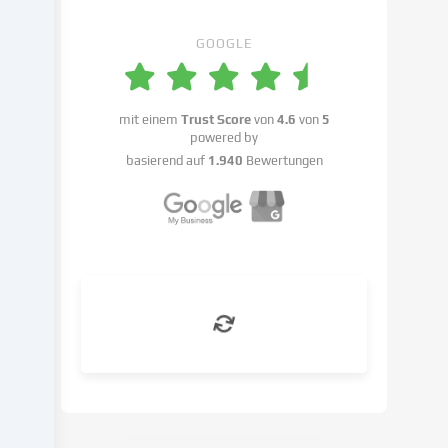
Einstellungen
benennen.
GOOGLE
Die
Datenverarbeitung
kann
mit einem
Trust Score
von
4.6
von
5
mit
powered by
deiner
basierend auf
1.940
Bewertungen
Einwilligung
oder
auf
Basis
eines
berechtigten
Interesses
erfolgen,
dem
du
in
den
Cookie-