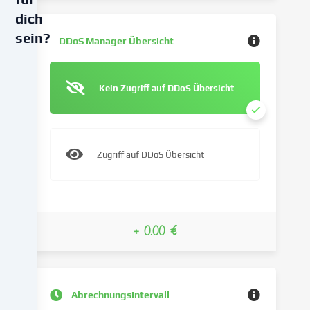
dich
sein?
DDoS Manager Übersicht
Wir
verwenden
Kein Zugriff auf DDoS Übersicht
Cookies
und
ähnliche
Technologien
Zugriff auf DDoS Übersicht
auf
unserer
Website
und
verarbeiten
+ 0.00 €
deine
personenbezogenen
Daten
(z.B.
Abrechnungsintervall
IP-