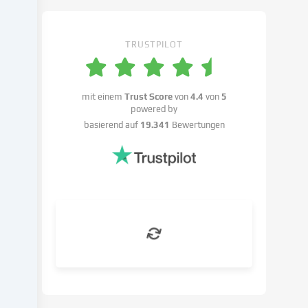
Einstellungen
widersprechen
kannst.
TRUSTPILOT
Du
hast
das
Recht,
mit einem
Trust Score
von
4.4
von
5
powered by
deine
basierend auf
19.341
Bewertungen
Einwilligung
nicht
zu
erteilen
und
deine
Einwilligung
zu
einem
späteren
Zeitpunkt
zu
ändern