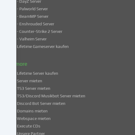
- DayZ Server
personenbezogene
- Palworld Server
Daten
in
- BeamMP Server
unsicheren
- Enshrouded Server
Drittländern.
- Counter-Strike 2 Server
Indem
- Valheim Server
du
Lifetime Gameserver kaufen
in
die
Nutzung
& more
dieser
Lifetime Server kaufen
Services
Server mieten
einwilligst,
TS3 Server mieten
erklärst
du
TS3/Discord Musikbot Server mieten
dich
Discord Bot Server mieten
auch
Domains mieten
mit
Webspace mieten
der
Execute CDs
Verarbeitung
Unsere Partner