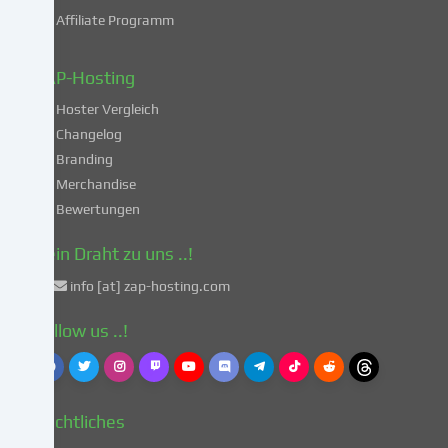
deiner
Affiliate Programm
Daten
in
diesen
ZAP-Hosting
unsicheren
Hoster Vergleich
Drittländern
gemäß
Changelog
Art.
Branding
49
Merchandise
Abs.
Bewertungen
1
lit.
Dein Draht zu uns ..!
a
info [at] zap-hosting.com
DSGVO
einverstanden.
Follow us ..!
Dies
birgt
das
Risiko,
Rechtliches
dass
deine