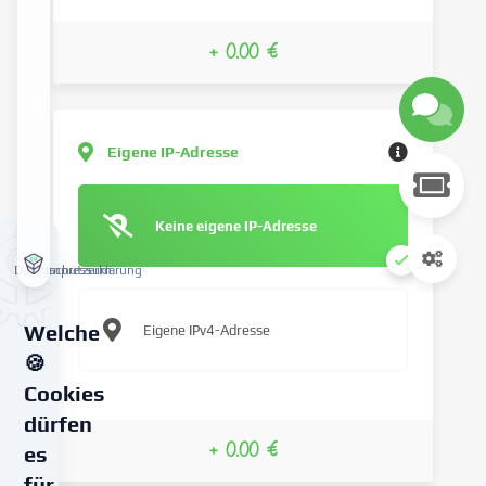
+ 0.00 €
Eigene IP-Adresse
Keine eigene IP-Adresse
Datenschutzerklärung
Impressum
Welche
Eigene IPv4-Adresse
🍪
Cookies
dürfen
+ 0.00 €
es
für