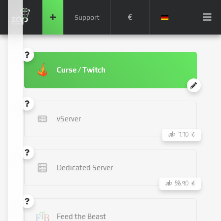
€
Support
Curse / Twitch
vServer
ab 7.70 €
Dedicated Server
ab 58.90 €
Feed the Beast