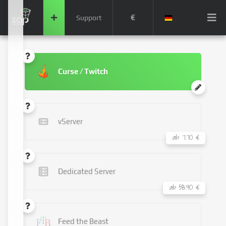
€
Support
Curse / Twitch
vServer
ab 7.70 €
Dedicated Server
ab 58.90 €
Feed the Beast