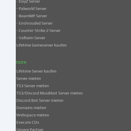
- DayZ Server
personenbezogene
- Palworld Server
Daten
in
- BeamMP Server
unsicheren
- Enshrouded Server
Drittländern.
- Counter-Strike 2 Server
Indem
- Valheim Server
du
Lifetime Gameserver kaufen
in
die
Nutzung
& more
dieser
Lifetime Server kaufen
Services
Server mieten
einwilligst,
TS3 Server mieten
erklärst
du
TS3/Discord Musikbot Server mieten
dich
Discord Bot Server mieten
auch
Domains mieten
mit
Webspace mieten
der
Execute CDs
Verarbeitung
Unsere Partner