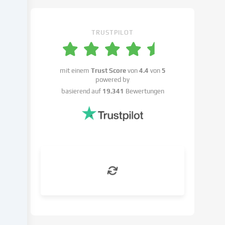
Einstellungen
widersprechen
kannst.
TRUSTPILOT
Du
hast
das
Recht,
mit einem
Trust Score
von
4.4
von
5
powered by
deine
basierend auf
19.341
Bewertungen
Einwilligung
nicht
zu
erteilen
und
deine
Einwilligung
zu
einem
späteren
Zeitpunkt
zu
ändern