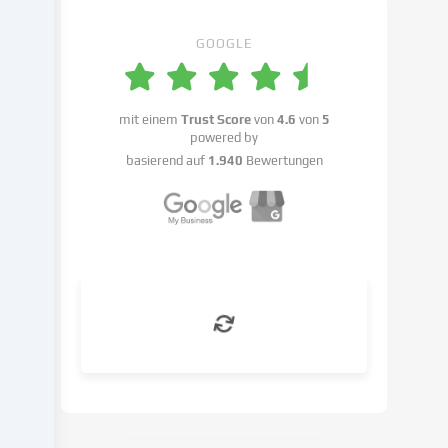
Einstellungen
benennen.
GOOGLE
Die
Datenverarbeitung
kann
mit einem
Trust Score
von
4.6
von
5
mit
powered by
deiner
basierend auf
1.940
Bewertungen
Einwilligung
oder
auf
Basis
eines
berechtigten
Interesses
erfolgen,
dem
du
in
den
Cookie-