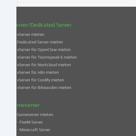
oder
zu
widerrufen.
vServer/Dedicated Server
Weitere
Informationen
vServer mieten
über
Dedicated Server mieten
die
vServer für OpenClaw mieten
Verwendung
vServer für Teamspeak 6 mieten
deiner
vServer für Nextcloud mieten
Daten
vServer für n8n mieten
findest
du
vServer für Coolify mieten
in
vServer für Bitwarden mieten
unserer
Datenschutzerklärung
.
Gameserver
Gameserver mieten
Einige
- FiveM Server
Services
- Minecraft Server
verarbeiten