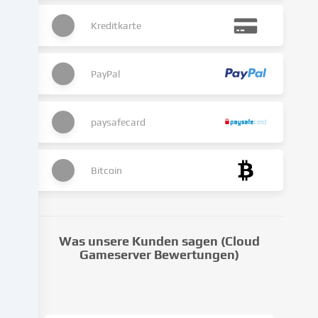
kann
Kreditkarte
auch
erst
in
Folge
PayPal
gesetzter
Cookies
stattfinden.
paysafecard
Wir
geben
diese
Bitcoin
Daten
an
Dritte
weiter,
Was unsere Kunden sagen (Cloud
die
Gameserver Bewertungen)
wir
in
den
Cookie-