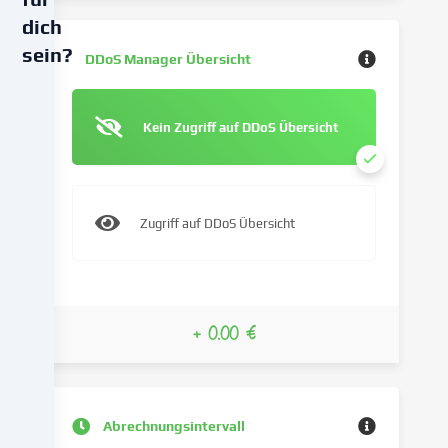
dich
sein?
DDoS Manager Übersicht
Wir
verwenden
Kein Zugriff auf DDoS Übersicht
Cookies
und
ähnliche
Technologien
Zugriff auf DDoS Übersicht
auf
unserer
Website
und
verarbeiten
+ 0.00 €
deine
personenbezogenen
Daten
(z.B.
Abrechnungsintervall
IP-