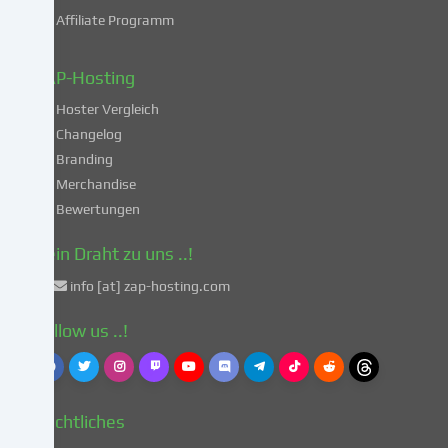
deiner
Affiliate Programm
Daten
in
diesen
ZAP-Hosting
unsicheren
Hoster Vergleich
Drittländern
gemäß
Changelog
Art.
Branding
49
Merchandise
Abs.
Bewertungen
1
lit.
Dein Draht zu uns ..!
a
info [at] zap-hosting.com
DSGVO
einverstanden.
Follow us ..!
Dies
birgt
das
Risiko,
Rechtliches
dass
deine