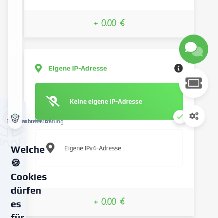
+ 0.00 €
Eigene IP-Adresse
Keine eigene IP-Adresse
Datenschutzerklärung
Impressum
Welche
Eigene IPv4-Adresse
🍪
Cookies
dürfen
+ 0.00 €
es
für