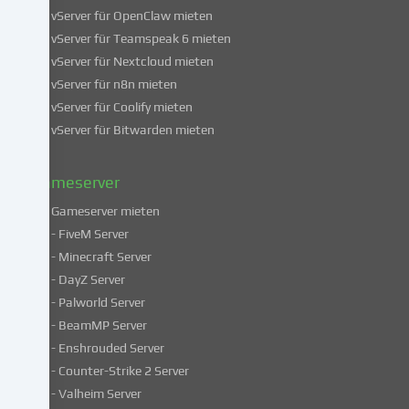
die
vServer für OpenClaw mieten
Verwendung
vServer für Teamspeak 6 mieten
deiner
vServer für Nextcloud mieten
Daten
vServer für n8n mieten
findest
du
vServer für Coolify mieten
in
vServer für Bitwarden mieten
unserer
Datenschutzerklärung
.
Gameserver
Gameserver mieten
Einige
- FiveM Server
Services
- Minecraft Server
verarbeiten
- DayZ Server
personenbezogene
- Palworld Server
Daten
in
- BeamMP Server
unsicheren
- Enshrouded Server
Drittländern.
- Counter-Strike 2 Server
Indem
- Valheim Server
du