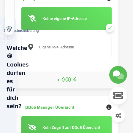
Keine eigene IP-Adresse
Datenschutzerklärung
Impressum
Welche
Eigene IPv4-Adresse
🍪
Cookies
dürfen
+ 0.00 €
es
für
dich
sein?
DDoS Manager Übersicht
Wir
verwenden
Kein Zugriff auf DDoS Übersicht
Cookies