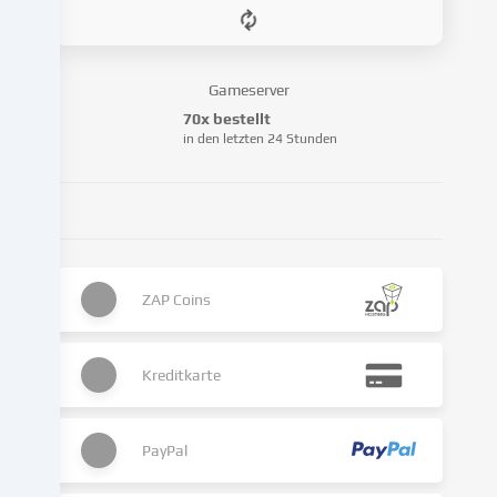
personalisieren,
Medien
von
Drittanbietern
Gameserver
einzubinden
70x bestellt
oder
in den letzten 24 Stunden
Zugriffe
auf
unsere
Website
zu
analysieren.
ZAP Coins
Die
Datenverarbeitung
kann
Kreditkarte
auch
erst
in
Folge
PayPal
gesetzter