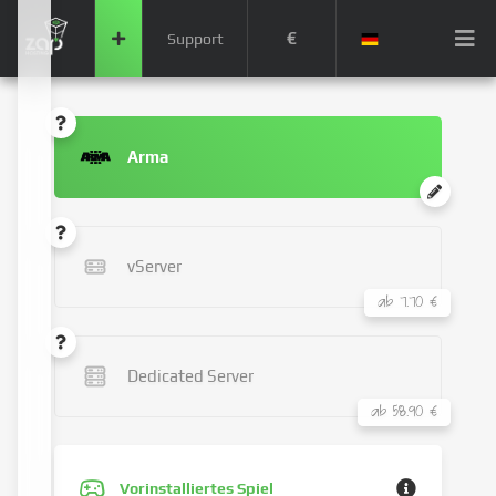
€
Support
Arma
vServer
ab 7.70 €
Dedicated Server
ab 58.90 €
Vorinstalliertes Spiel