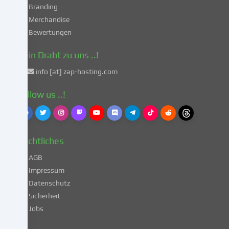
Art.
Branding
49
Merchandise
Abs.
Bewertungen
1
lit.
Dein Draht zu uns ..!
a
info [at] zap-hosting.com
DSGVO
einverstanden.
Follow us ..!
Dies
birgt
das
Risiko,
Rechtliches
dass
deine
AGB
Daten
Impressum
von
Datenschutz
Behörden
Sicherheit
zu
Kontroll-
Jobs
und