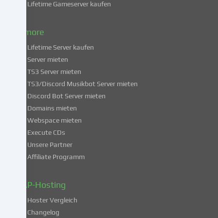
Lifetime Gameserver kaufen
in
die
Nutzung
& more
dieser
Lifetime Server kaufen
Services
Server mieten
einwilligst,
TS3 Server mieten
erklärst
du
TS3/Discord Musikbot Server mieten
dich
Discord Bot Server mieten
auch
Domains mieten
mit
Webspace mieten
der
Execute CDs
Verarbeitung
Unsere Partner
deiner
Affiliate Programm
Daten
in
diesen
ZAP-Hosting
unsicheren
Hoster Vergleich
Drittländern
gemäß
Changelog