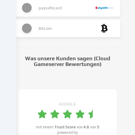
Cookies
stattfinden.
paysafecard
Wir
geben
diese
Bitcoin
Daten
an
Dritte
weiter,
Was unsere Kunden sagen (Cloud
die
Gameserver Bewertungen)
wir
in
den
Cookie-
Einstellungen
benennen.
GOOGLE
Die
Datenverarbeitung
kann
mit einem
Trust Score
von
4.6
von
5
mit
powered by