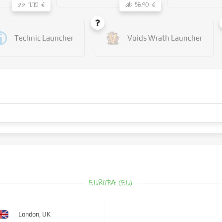
ab 7.70 €
ab 58.90 €
Technic Launcher
Voids Wrath Launcher
EUROPA (EU)
London, UK