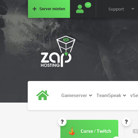
···
Server
mieten
Support
Gameserver
TeamSpeak
vSe
Curse / Twitch