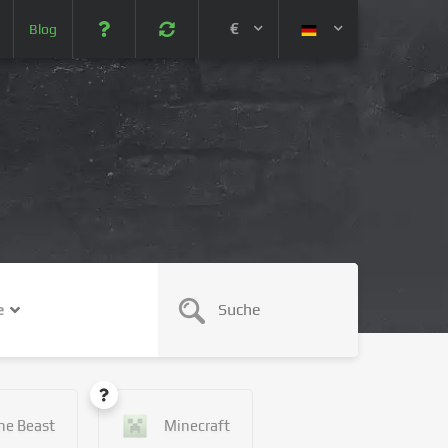
€
Blog
 (USD)
¥ (JPY)
U$ (AUD)
CA$ (CAD)
e
N¥ (CNY)
SEK (SEK)
he Beast
Minecraft