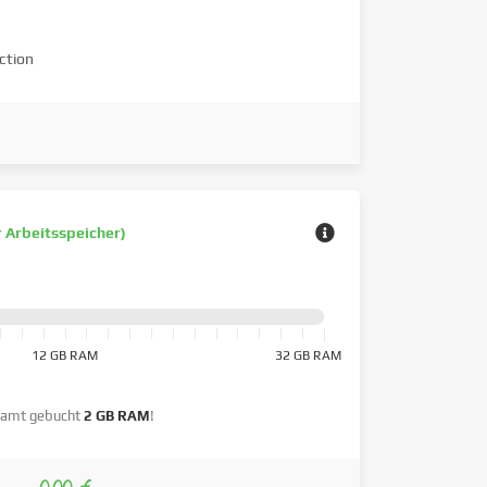
ction
r Arbeitsspeicher)
12 GB RAM
32 GB RAM
amt gebucht
2 GB RAM
!