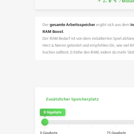
+ 2.76 €
/ Mona
Der
gesamte Arbeitsspeicher
ergibt sich aus dem
I
RAM Boost
.
Der RAM Bedarf ist von dem installierten Spiel abhäng
Herz & Nieren getestet und empfehlen Dir, wie viel R
buchen solltest. Erhöhe den RAM, indem du mehr Slot
Zusätzlicher Speicherplatz
0 Gigabyte
0 Gigabyte
75 Gigabyte