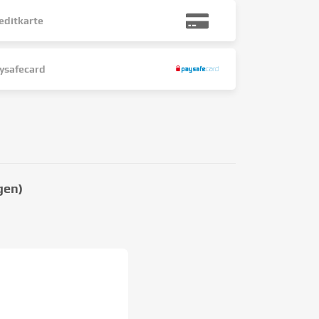
editkarte
ysafecard
gen)