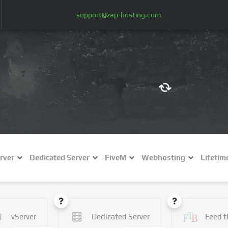
support@zap-hosting.com
€ (EUR)
$
£ (GBP)
A
rver
Dedicated Server
FiveM
Webhosting
Lifetim
Fr (CHF)
C
NZ$ (NZD)
vServer
Dedicated Server
Feed t