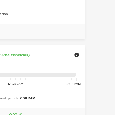
ction
r Arbeitsspeicher)
12 GB RAM
32 GB RAM
amt gebucht
2 GB RAM
!