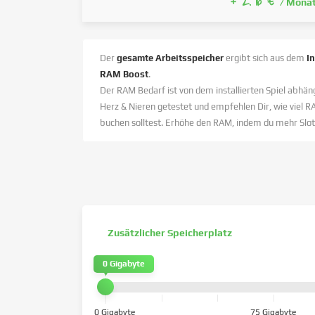
+ 2.76 €
/ Mona
Der
gesamte Arbeitsspeicher
ergibt sich aus dem
I
RAM Boost
.
Der RAM Bedarf ist von dem installierten Spiel abhäng
Herz & Nieren getestet und empfehlen Dir, wie viel R
buchen solltest. Erhöhe den RAM, indem du mehr Slot
Zusätzlicher Speicherplatz
0 Gigabyte
0 Gigabyte
75 Gigabyte