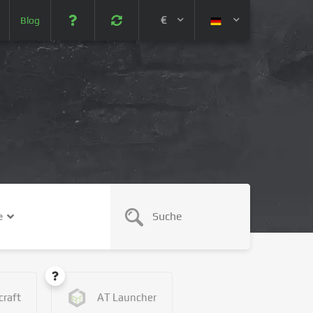
€
Blog
 (USD)
¥ (JPY)
U$ (AUD)
CA$ (CAD)
e
N¥ (CNY)
SEK (SEK)
craft
AT Launcher