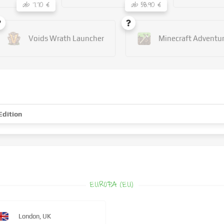
ab 7.70 €
ab 58.90 €
Voids Wrath Launcher
Minecraft Adventu
Edition
EUROPA (EU)
London, UK