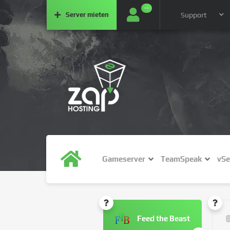
···
Server
mieten
Support
Gameserver
TeamSpeak
vSe
Feed the Beast