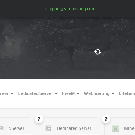
support@zap-hosting.com
€ (EUR)
$
£ (GBP)
A
rver
Dedicated Server
FiveM
Webhosting
Lifetim
Fr (CHF)
C
NZ$ (NZD)
vServer
Dedicated Server
Mine