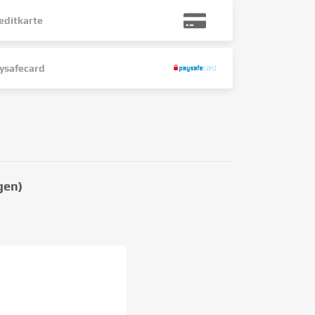
editkarte
ysafecard
gen)