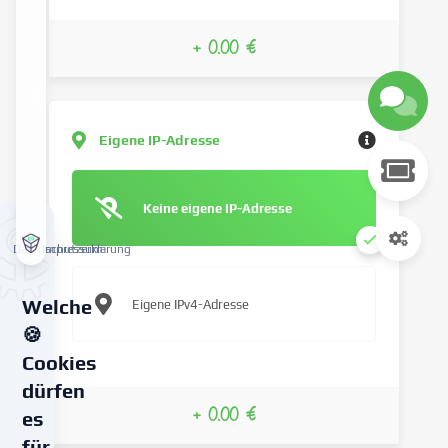
+ 0.00 €
Eigene IP-Adresse
Keine eigene IP-Adresse
Datenschutzerklärung
Impressum
Welche
Eigene IPv4-Adresse
🍪
Cookies
dürfen
+ 0.00 €
es
für