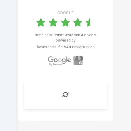
Einstellungen
benennen.
GOOGLE
Die
Datenverarbeitung
kann
mit einem
Trust Score
von
4.6
von
5
mit
powered by
deiner
basierend auf
1.940
Bewertungen
Einwilligung
oder
auf
Basis
eines
berechtigten
Interesses
erfolgen,
dem
du
in
den
Cookie-