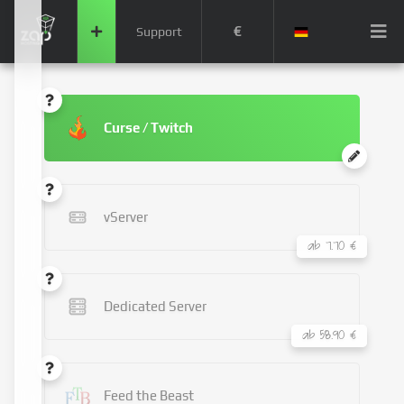
€
Support
Curse / Twitch
vServer
ab 7.70 €
Dedicated Server
ab 58.90 €
Feed the Beast