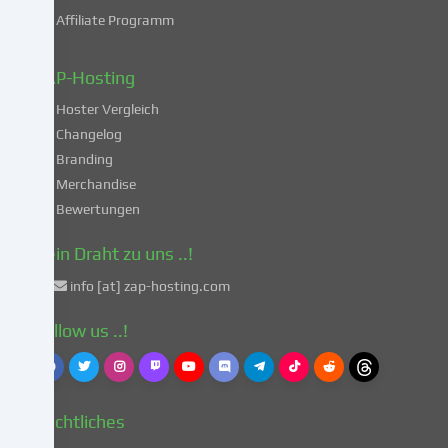
deiner
Affiliate Programm
Daten
in
diesen
ZAP-Hosting
unsicheren
Hoster Vergleich
Drittländern
gemäß
Changelog
Art.
Branding
49
Merchandise
Abs.
Bewertungen
1
lit.
Dein Draht zu uns ..!
a
info [at] zap-hosting.com
DSGVO
einverstanden.
Follow us ..!
Dies
birgt
das
Risiko,
Rechtliches
dass
deine