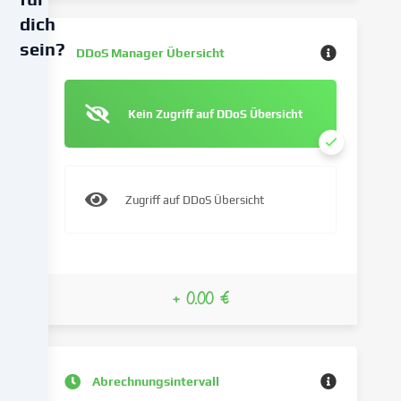
dich
sein?
DDoS Manager Übersicht
Wir
verwenden
Kein Zugriff auf DDoS Übersicht
Cookies
und
ähnliche
Technologien
Zugriff auf DDoS Übersicht
auf
unserer
Website
und
verarbeiten
+ 0.00 €
deine
personenbezogenen
Daten
(z.B.
Abrechnungsintervall
IP-