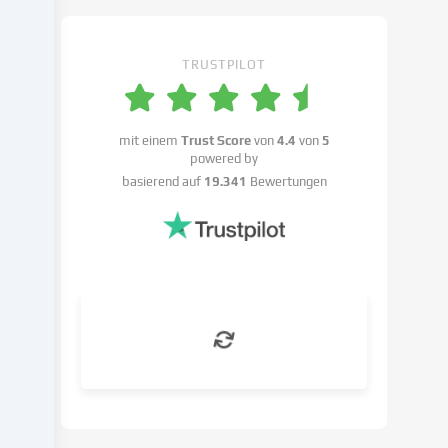
Einstellungen
widersprechen
kannst.
TRUSTPILOT
Du
hast
das
Recht,
mit einem
Trust Score
von
4.4
von
5
powered by
deine
basierend auf
19.341
Bewertungen
Einwilligung
nicht
zu
erteilen
und
deine
Einwilligung
zu
einem
späteren
Zeitpunkt
zu
ändern