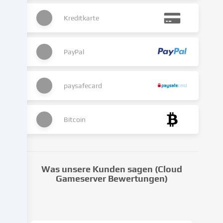
kann
Kreditkarte
auch
erst
in
Folge
PayPal
gesetzter
Cookies
stattfinden.
paysafecard
Wir
geben
diese
Bitcoin
Daten
an
Dritte
weiter,
Was unsere Kunden sagen (Cloud
die
Gameserver Bewertungen)
wir
in
den
Cookie-