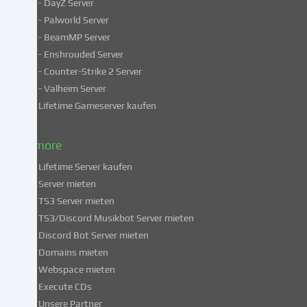
- DayZ Server
personenbezogene
- Palworld Server
Daten
in
- BeamMP Server
unsicheren
- Enshrouded Server
Drittländern.
- Counter-Strike 2 Server
Indem
- Valheim Server
du
Lifetime Gameserver kaufen
in
die
Nutzung
& more
dieser
Lifetime Server kaufen
Services
Server mieten
einwilligst,
TS3 Server mieten
erklärst
du
TS3/Discord Musikbot Server mieten
dich
Discord Bot Server mieten
auch
Domains mieten
mit
Webspace mieten
der
Execute CDs
Verarbeitung
Unsere Partner