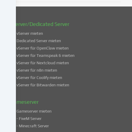
oder
zu
widerrufen.
vServer/Dedicated Server
Weitere
Informationen
vServer mieten
über
Dedicated Server mieten
die
vServer für OpenClaw mieten
Verwendung
vServer für Teamspeak 6 mieten
deiner
vServer für Nextcloud mieten
Daten
vServer für n8n mieten
findest
du
vServer für Coolify mieten
in
vServer für Bitwarden mieten
unserer
Datenschutzerklärung
.
Gameserver
Gameserver mieten
Einige
- FiveM Server
Services
- Minecraft Server
verarbeiten