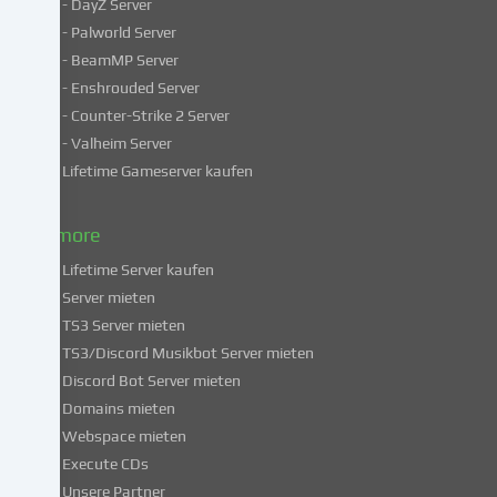
- DayZ Server
personenbezogene
- Palworld Server
Daten
in
- BeamMP Server
unsicheren
- Enshrouded Server
Drittländern.
- Counter-Strike 2 Server
Indem
- Valheim Server
du
Lifetime Gameserver kaufen
in
die
Nutzung
& more
dieser
Lifetime Server kaufen
Services
Server mieten
einwilligst,
TS3 Server mieten
erklärst
du
TS3/Discord Musikbot Server mieten
dich
Discord Bot Server mieten
auch
Domains mieten
mit
Webspace mieten
der
Execute CDs
Verarbeitung
Unsere Partner