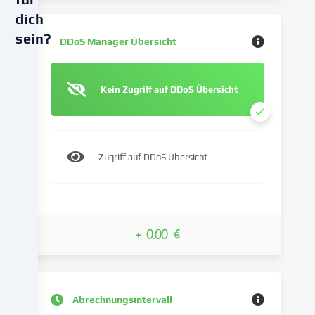
dich
sein?
DDoS Manager Übersicht
Wir
verwenden
Kein Zugriff auf DDoS Übersicht
Cookies
und
ähnliche
Technologien
Zugriff auf DDoS Übersicht
auf
unserer
Website
und
verarbeiten
+ 0.00 €
deine
personenbezogenen
Daten
(z.B.
Abrechnungsintervall
IP-