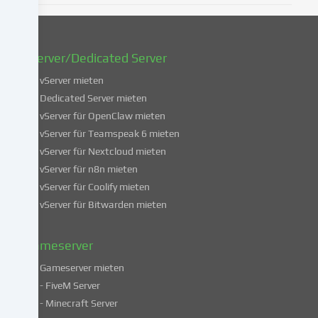
oder
zu
widerrufen.
vServer/Dedicated Server
Weitere
Informationen
vServer mieten
über
Dedicated Server mieten
die
vServer für OpenClaw mieten
Verwendung
vServer für Teamspeak 6 mieten
deiner
vServer für Nextcloud mieten
Daten
vServer für n8n mieten
findest
du
vServer für Coolify mieten
in
vServer für Bitwarden mieten
unserer
Datenschutzerklärung
.
Gameserver
Gameserver mieten
Einige
- FiveM Server
Services
- Minecraft Server
verarbeiten