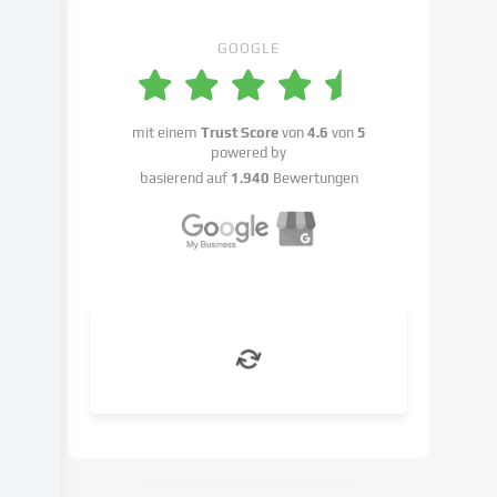
Einstellungen
benennen.
GOOGLE
Die
Datenverarbeitung
kann
mit einem
Trust Score
von
4.6
von
5
mit
powered by
deiner
basierend auf
1.940
Bewertungen
Einwilligung
oder
auf
Basis
eines
berechtigten
Interesses
erfolgen,
dem
du
in
den
Cookie-