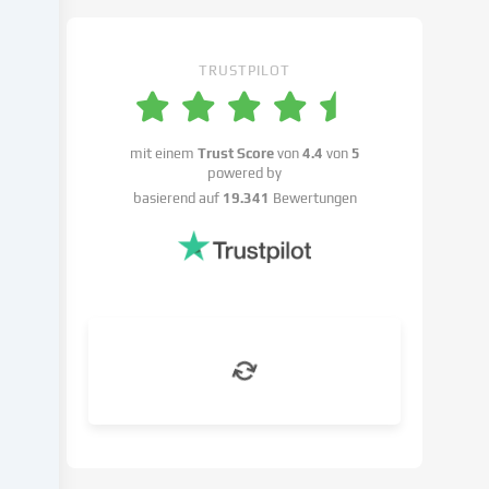
Einstellungen
widersprechen
kannst.
TRUSTPILOT
Du
hast
das
Recht,
mit einem
Trust Score
von
4.4
von
5
powered by
deine
basierend auf
19.341
Bewertungen
Einwilligung
nicht
zu
erteilen
und
deine
Einwilligung
zu
einem
späteren
Zeitpunkt
zu
ändern