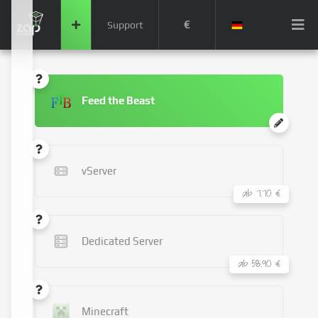
€
Support
Feed the Beast
vServer
ab 7.70 €
Dedicated Server
ab 58.90 €
Minecraft