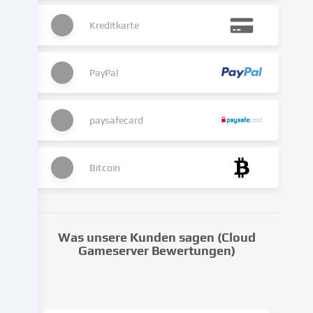
kann
Kreditkarte
auch
erst
in
Folge
PayPal
gesetzter
Cookies
stattfinden.
paysafecard
Wir
geben
diese
Bitcoin
Daten
an
Dritte
weiter,
Was unsere Kunden sagen (Cloud
die
Gameserver Bewertungen)
wir
in
den
Cookie-