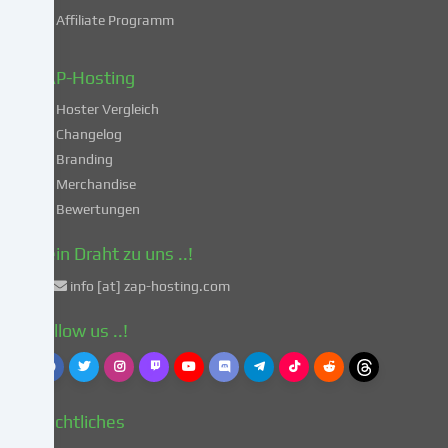
deiner
Affiliate Programm
Daten
in
diesen
ZAP-Hosting
unsicheren
Hoster Vergleich
Drittländern
gemäß
Changelog
Art.
Branding
49
Merchandise
Abs.
Bewertungen
1
lit.
Dein Draht zu uns ..!
a
info [at] zap-hosting.com
DSGVO
einverstanden.
Follow us ..!
Dies
birgt
das
Risiko,
Rechtliches
dass
deine