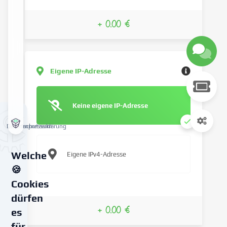
+ 0.00 €
Eigene IP-Adresse
Keine eigene IP-Adresse
Datenschutzerklärung
Impressum
Welche
Eigene IPv4-Adresse
🍪
Cookies
dürfen
+ 0.00 €
es
für