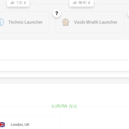
ab 7.70 €
ab 58.90 €
Technic Launcher
Voids Wrath Launcher
EUROPA (EU)
London, UK