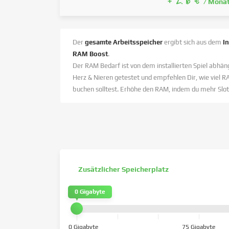
+ 2.76 €
/ Mona
Der
gesamte Arbeitsspeicher
ergibt sich aus dem
I
RAM Boost
.
Der RAM Bedarf ist von dem installierten Spiel abhäng
Herz & Nieren getestet und empfehlen Dir, wie viel R
buchen solltest. Erhöhe den RAM, indem du mehr Slot
Zusätzlicher Speicherplatz
0 Gigabyte
0 Gigabyte
75 Gigabyte