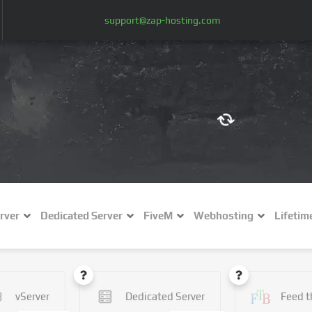
support@zap-hosting.com
€ (EUR)
$
£ (GBP)
A
rver
Dedicated Server
FiveM
Webhosting
Lifetim
Fr (CHF)
C
NZ$ (NZD)
vServer
Dedicated Server
Feed t