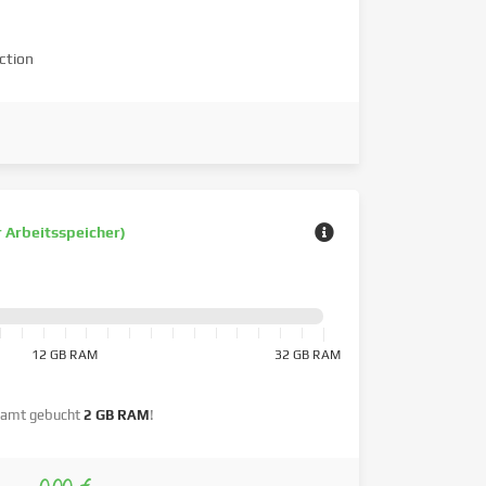
ction
r Arbeitsspeicher)
12 GB RAM
32 GB RAM
amt gebucht
2 GB RAM
!