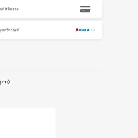
editkarte
ysafecard
gen)