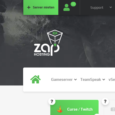
···
Server
mieten
Support
Gameserver
TeamSpeak
vSe
Curse / Twitch