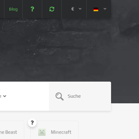
€
Blog
 (USD)
¥ (JPY)
U$ (AUD)
CA$ (CAD)
e
N¥ (CNY)
SEK (SEK)
he Beast
Minecraft