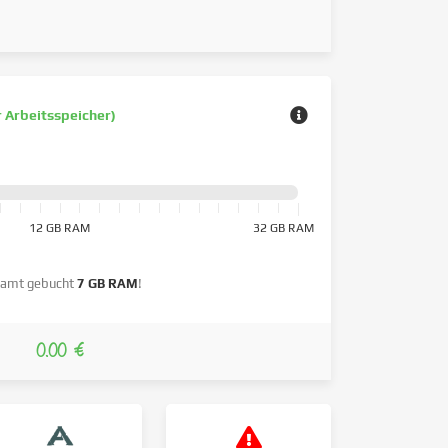
r Arbeitsspeicher)
12 GB RAM
32 GB RAM
amt gebucht
7 GB RAM
!
0.00 €