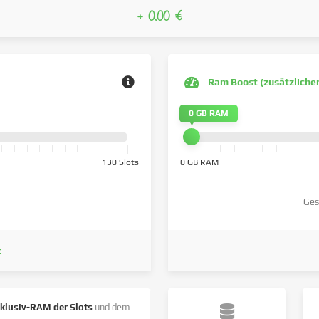
+ 0.00 €
Ram Boost (zusätzliche
0 GB RAM
130 Slots
0 GB RAM
Ges
t
nklusiv-RAM der Slots
und dem