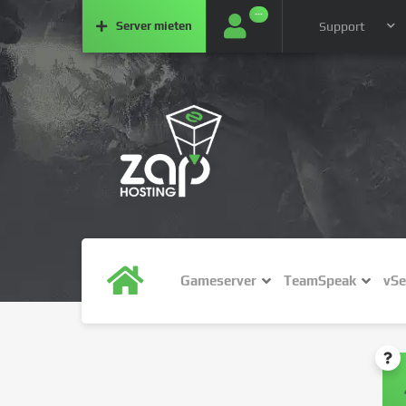
···
Server
mieten
Support
Gameserver
TeamSpeak
vSe