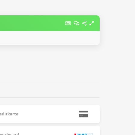
editkarte
ysafecard