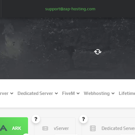
support@zap-hosting.com
€ (EUR)
$
£ (GBP)
A
rver
Dedicated Server
FiveM
Webhosting
Lifetim
Fr (CHF)
C
NZ$ (NZD)
ARK
vServer
Dedicated Serve