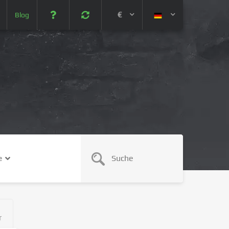
€
Blog
 (USD)
¥ (JPY)
U$ (AUD)
CA$ (CAD)
e
N¥ (CNY)
SEK (SEK)
r