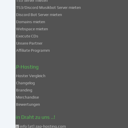
TS3 Server mieten
erklärst
du
TS3/Discord Musikbot Server mieten
dich
Discord Bot Server mieten
auch
Domains mieten
mit
Webspace mieten
der
Execute CDs
Verarbeitung
Unsere Partner
deiner
Affiliate Programm
Daten
in
diesen
ZAP-Hosting
unsicheren
Hoster Vergleich
Drittländern
gemäß
Changelog
Art.
Branding
49
Merchandise
Abs.
Bewertungen
1
lit.
Dein Draht zu uns ..!
a
info [at] zap-hosting.com
DSGVO