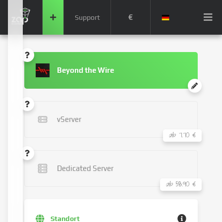
€
Support
Beyond the Wire
vServer
ab 7.70 €
Dedicated Server
ab 58.90 €
Standort