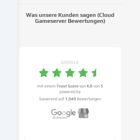
Dritte
weiter,
Was unsere Kunden sagen (Cloud
die
Gameserver Bewertungen)
wir
in
den
Cookie-
Einstellungen
benennen.
GOOGLE
Die
Datenverarbeitung
kann
mit einem
Trust Score
von
4.6
von
5
mit
powered by
deiner
basierend auf
1.940
Bewertungen
Einwilligung
oder
auf
Basis
eines
berechtigten