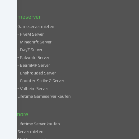
unserer
Datenschutzerklärung
.
Gameserver
Gameserver mieten
Einige
- FiveM Server
Services
- Minecraft Server
verarbeiten
- DayZ Server
personenbezogene
- Palworld Server
Daten
in
- BeamMP Server
unsicheren
- Enshrouded Server
Drittländern.
- Counter-Strike 2 Server
Indem
- Valheim Server
du
Lifetime Gameserver kaufen
in
die
Nutzung
& more
dieser
Lifetime Server kaufen
Services
Server mieten
einwilligst,