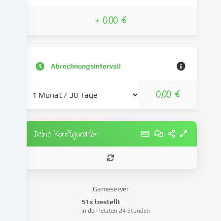
und
verarbeiten
+ 0.00 €
deine
personenbezogenen
Daten
(z.B.
Abrechnungsintervall
IP-
Adresse),
um
0.00 €
z.B.
Inhalte
und
Anzeigen
Deine Konfiguration
zu
personalisieren,
Medien
von
Drittanbietern
Gameserver
einzubinden
51x bestellt
oder
in den letzten 24 Stunden
Zugriffe