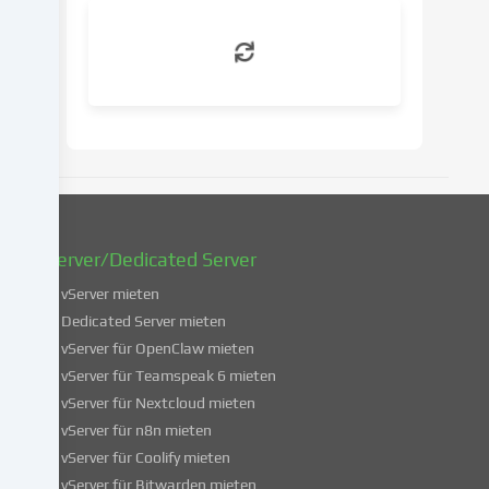
deine
Einwilligung
zu
einem
späteren
Zeitpunkt
zu
ändern
oder
zu
widerrufen.
vServer/Dedicated Server
Weitere
Informationen
vServer mieten
über
Dedicated Server mieten
die
vServer für OpenClaw mieten
Verwendung
vServer für Teamspeak 6 mieten
deiner
vServer für Nextcloud mieten
Daten
vServer für n8n mieten
findest
du
vServer für Coolify mieten
in
vServer für Bitwarden mieten