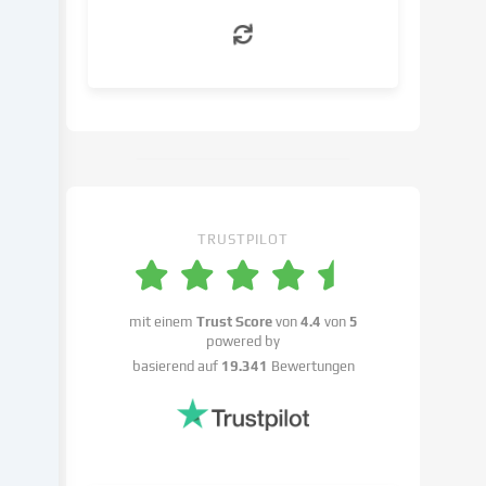
Interesses
erfolgen,
dem
du
in
den
Cookie-
Einstellungen
widersprechen
kannst.
TRUSTPILOT
Du
hast
das
Recht,
mit einem
Trust Score
von
4.4
von
5
powered by
deine
basierend auf
19.341
Bewertungen
Einwilligung
nicht
zu
erteilen
und