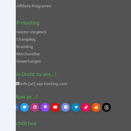
deiner
Affiliate Programm
Daten
in
diesen
ZAP-Hosting
unsicheren
Hoster Vergleich
Drittländern
gemäß
Changelog
Art.
Branding
49
Merchandise
Abs.
Bewertungen
1
lit.
Dein Draht zu uns ..!
a
info [at] zap-hosting.com
DSGVO
einverstanden.
Follow us ..!
Dies
birgt
das
Risiko,
Rechtliches
dass
deine