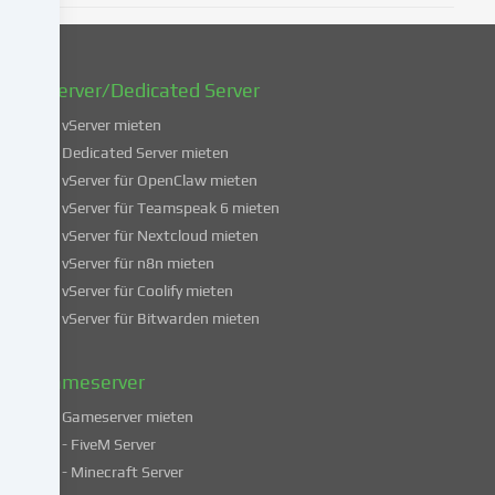
oder
zu
widerrufen.
vServer/Dedicated Server
Weitere
Informationen
vServer mieten
über
Dedicated Server mieten
die
vServer für OpenClaw mieten
Verwendung
vServer für Teamspeak 6 mieten
deiner
vServer für Nextcloud mieten
Daten
vServer für n8n mieten
findest
du
vServer für Coolify mieten
in
vServer für Bitwarden mieten
unserer
Datenschutzerklärung
.
Gameserver
Gameserver mieten
Einige
- FiveM Server
Services
- Minecraft Server
verarbeiten