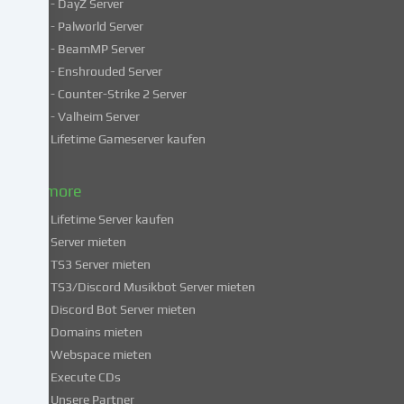
- DayZ Server
personenbezogene
- Palworld Server
Daten
in
- BeamMP Server
unsicheren
- Enshrouded Server
Drittländern.
- Counter-Strike 2 Server
Indem
- Valheim Server
du
Lifetime Gameserver kaufen
in
die
Nutzung
& more
dieser
Lifetime Server kaufen
Services
Server mieten
einwilligst,
TS3 Server mieten
erklärst
du
TS3/Discord Musikbot Server mieten
dich
Discord Bot Server mieten
auch
Domains mieten
mit
Webspace mieten
der
Execute CDs
Verarbeitung
Unsere Partner