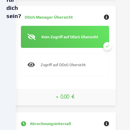
dich
sein?
DDoS Manager Übersicht
Wir
verwenden
Kein Zugriff auf DDoS Übersicht
Cookies
und
ähnliche
Technologien
Zugriff auf DDoS Übersicht
auf
unserer
Website
und
verarbeiten
+ 0.00 €
deine
personenbezogenen
Daten
(z.B.
Abrechnungsintervall
IP-