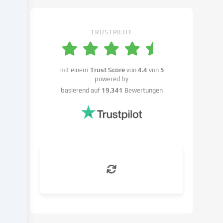
Einstellungen
widersprechen
kannst.
TRUSTPILOT
Du
hast
das
Recht,
mit einem
Trust Score
von
4.4
von
5
powered by
deine
basierend auf
19.341
Bewertungen
Einwilligung
nicht
zu
erteilen
und
deine
Einwilligung
zu
einem
späteren
Zeitpunkt
zu
ändern