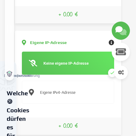
+ 0.00 €
Eigene IP-Adresse
Keine eigene IP-Adresse
Datenschutzerklärung
Impressum
Welche
Eigene IPv4-Adresse
🍪
Cookies
dürfen
+ 0.00 €
es
für