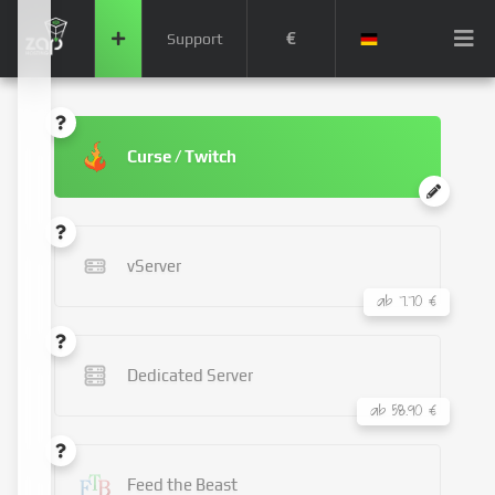
€
Support
Curse / Twitch
vServer
ab 7.70 €
Dedicated Server
ab 58.90 €
Feed the Beast