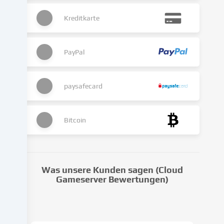
kann
Kreditkarte
auch
erst
in
Folge
PayPal
gesetzter
Cookies
stattfinden.
paysafecard
Wir
geben
diese
Bitcoin
Daten
an
Dritte
weiter,
Was unsere Kunden sagen (Cloud
die
Gameserver Bewertungen)
wir
in
den
Cookie-