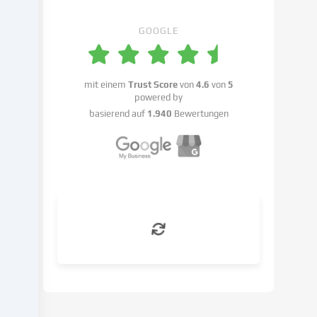
Einstellungen
benennen.
GOOGLE
Die
Datenverarbeitung
kann
mit einem
Trust Score
von
4.6
von
5
mit
powered by
deiner
basierend auf
1.940
Bewertungen
Einwilligung
oder
auf
Basis
eines
berechtigten
Interesses
erfolgen,
dem
du
in
den
Cookie-