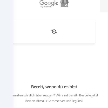
Basis
eines
berechtigten
Interesses
erfolgen,
dem
du
in
den
Cookie-
Einstellungen
widersprechen
kannst.
Du
hast
das
Bereit, wenn du es bist
Recht,
deine
Konnten wir dich überzeugen? Wir sind bereit. Bestelle jetzt
Einwilligung
deinen Arma 3 Gameserver und leg los!
nicht
zu