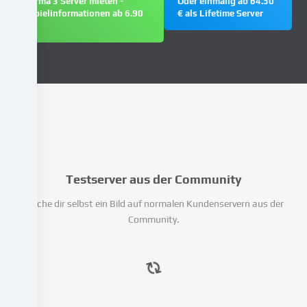
Arma 3 Server mieten -
Oder einmalig ab 64.50
einzubinden
Spielinformationen ab 6.90
€ als Lifetime Server
oder
€
Zugriffe
auf
unsere
Website
zu
analysieren.
Die
Datenverarbeitung
kann
auch
Testserver aus der Community
erst
Mache dir selbst ein Bild auf normalen Kundenservern aus der
in
Community.
Folge
gesetzter
Cookies
stattfinden.
Wir
geben