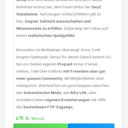
Bohemia Interactive, dem Team hinter der
DayZ
Standalone
. Auf riesigen Schlachtfeldern gilt es
hier,
Gegner taktisch auszuschalten und
Missionsziele zu erfüllen
. Dabei liegt der Fokus auf
einem
realistischen Spielgefühl
.
Besonders im Multiplayer überzeugt Arma 3 mit
langem Spielspaß. Genau für diesen Zweck kannst Du
bei uns Deinen eigenen
Prepaid
Arma 3 Server
mieten. Teile Dein Erlebnis
mit Freunden oder gar
einer ganzen Community
, die Möglichkeiten sind
unbegrenzt. Wechsel bei uns ganz bequem zwischen
den
bekanntesten Mods
, wie
Altis Life
, oder
installiere Deine
eigenen Erweiterungen
mit Hilfe
des
kostenlosen FTP-Zugangs
.
6.90 €
/ Monat