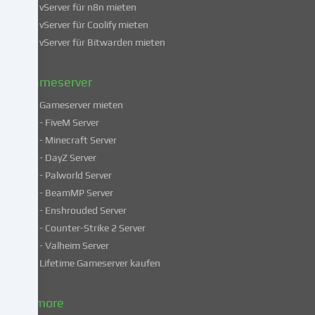
vServer für n8n mieten
findest
du
vServer für Coolify mieten
in
vServer für Bitwarden mieten
unserer
Datenschutzerklärung
.
Gameserver
Gameserver mieten
Einige
- FiveM Server
Services
- Minecraft Server
verarbeiten
- DayZ Server
personenbezogene
- Palworld Server
Daten
in
- BeamMP Server
unsicheren
- Enshrouded Server
Drittländern.
- Counter-Strike 2 Server
Indem
- Valheim Server
du
Lifetime Gameserver kaufen
in
die
Nutzung
& more