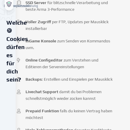
SSD Server
für blitzschnelle Verarbeitung und
Datenschutzerklärung
Impressum
beste Arma 3-Performance
Voller Zugriff
per FTP, Updates per Mausklick
Welche
installierbar
🍪
Cookies
InGame Konsole
zum Senden von Kommandos
dürfen
uvm.
es
Online Configeditor
zum Verstehen und
für
Editieren der Servereinstellungen
dich
sein?
Backups
: Erstelllen und Einspielen per Mausklick
Livechat Support
damit du bei Problemen
Wir
verwenden
schnellstmöglich wieder zocken kannst
Cookies
Prepaid Funktion
falls du keinen Vertrag haben
und
ähnliche
möchtest
Technologien
Viele Zahlungsmethoden
darunter Kreditkarte,
auf