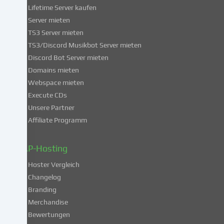
dieser
Lifetime Server kaufen
Services
Server mieten
einwilligst,
TS3 Server mieten
erklärst
du
TS3/Discord Musikbot Server mieten
dich
Discord Bot Server mieten
auch
Domains mieten
mit
Webspace mieten
der
Execute CDs
Verarbeitung
Unsere Partner
deiner
Affiliate Programm
Daten
in
diesen
ZAP-Hosting
unsicheren
Hoster Vergleich
Drittländern
gemäß
Changelog
Art.
Branding
49
Merchandise
Abs.
Bewertungen
1