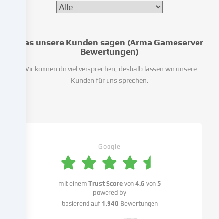
diese
Daten
an
Dritte
Was unsere Kunden sagen (Arma Gameserver
weiter,
Bewertungen)
die
wir
Wir können dir viel versprechen, deshalb lassen wir unsere
in
Kunden für uns sprechen.
den
Cookie-
Einstellungen
benennen.
Die
Google
Datenverarbeitung
kann
mit
deiner
mit einem
Trust Score
von
4.6
von
5
Einwilligung
powered by
oder
basierend auf
1.940
Bewertungen
auf