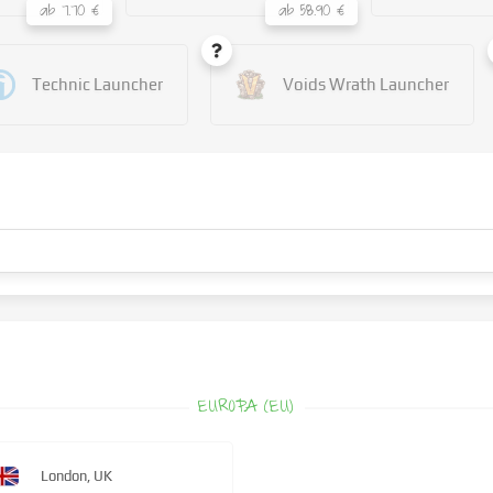
ab 7.70 €
ab 58.90 €
Technic Launcher
Voids Wrath Launcher
EUROPA (EU)
London, UK