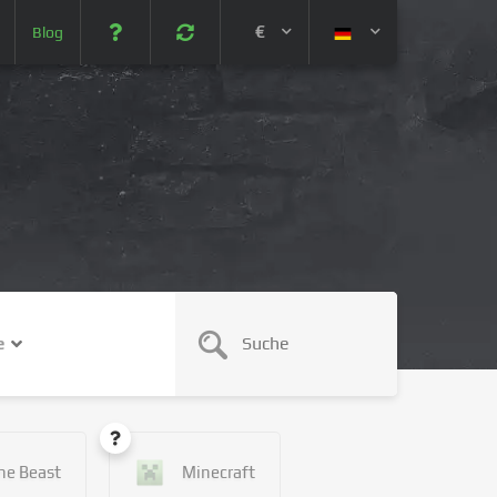
€
Blog
 (USD)
¥ (JPY)
U$ (AUD)
CA$ (CAD)
e
N¥ (CNY)
SEK (SEK)
he Beast
Minecraft