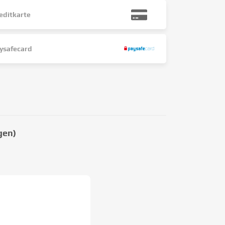
editkarte
ysafecard
gen)