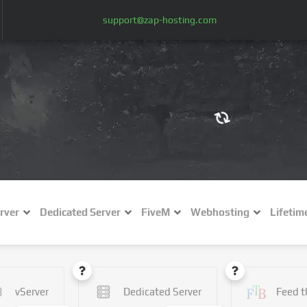
support@zap-hosting.com
€ (EUR)
$
£ (GBP)
A
rver
Dedicated Server
FiveM
Webhosting
Lifetim
Fr (CHF)
C
NZ$ (NZD)
vServer
Dedicated Server
Feed t