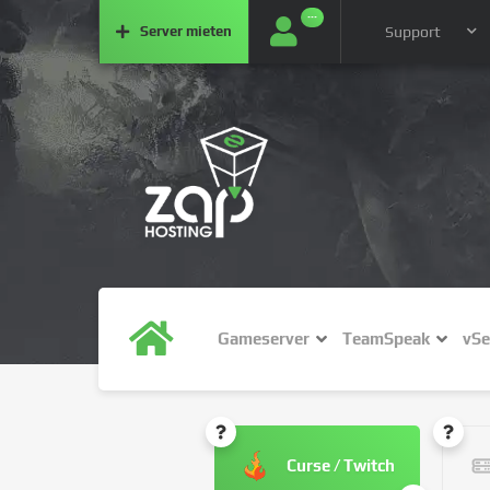
···
Server
mieten
Support
Gameserver
TeamSpeak
vSe
Curse / Twitch