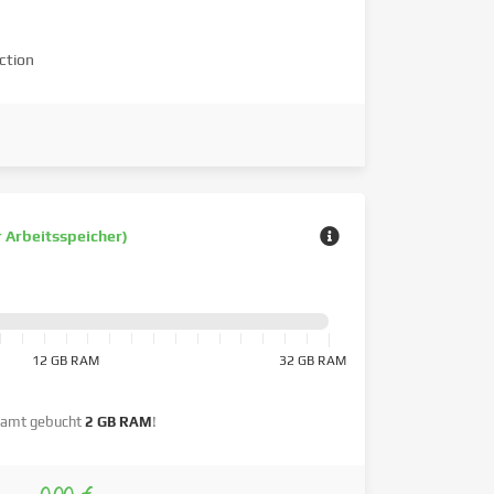
ction
r Arbeitsspeicher)
12 GB RAM
32 GB RAM
amt gebucht
2 GB RAM
!