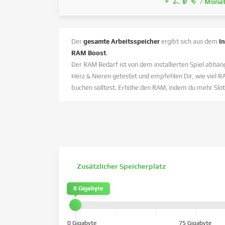
+ 2.76 €
/ Mona
Der
gesamte Arbeitsspeicher
ergibt sich aus dem
I
RAM Boost
.
Der RAM Bedarf ist von dem installierten Spiel abhäng
Herz & Nieren getestet und empfehlen Dir, wie viel R
buchen solltest. Erhöhe den RAM, indem du mehr Slot
Zusätzlicher Speicherplatz
0 Gigabyte
0 Gigabyte
75 Gigabyte