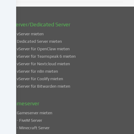
oder
zu
widerrufen.
vServer/Dedicated Server
Weitere
Informationen
vServer mieten
über
Dedicated Server mieten
die
vServer für OpenClaw mieten
Verwendung
vServer für Teamspeak 6 mieten
deiner
vServer für Nextcloud mieten
Daten
vServer für n8n mieten
findest
du
vServer für Coolify mieten
in
vServer für Bitwarden mieten
unserer
Datenschutzerklärung
.
Gameserver
Gameserver mieten
Einige
- FiveM Server
Services
- Minecraft Server
verarbeiten