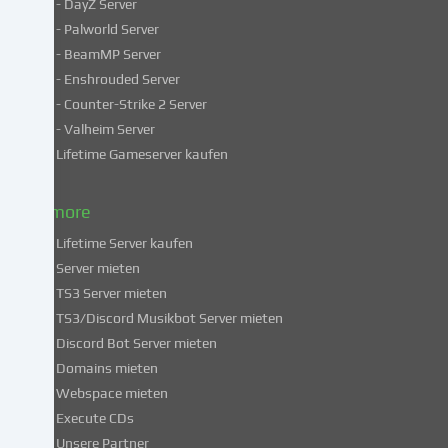
- DayZ Server
personenbezogene
- Palworld Server
Daten
in
- BeamMP Server
unsicheren
- Enshrouded Server
Drittländern.
- Counter-Strike 2 Server
Indem
- Valheim Server
du
Lifetime Gameserver kaufen
in
die
Nutzung
& more
dieser
Lifetime Server kaufen
Services
Server mieten
einwilligst,
TS3 Server mieten
erklärst
du
TS3/Discord Musikbot Server mieten
dich
Discord Bot Server mieten
auch
Domains mieten
mit
Webspace mieten
der
Execute CDs
Verarbeitung
Unsere Partner