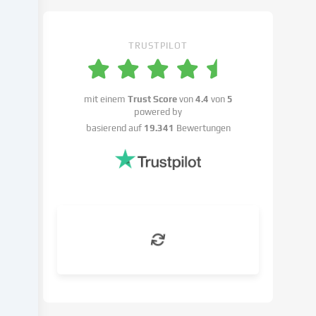
Einstellungen
widersprechen
kannst.
TRUSTPILOT
Du
hast
das
Recht,
mit einem
Trust Score
von
4.4
von
5
powered by
deine
basierend auf
19.341
Bewertungen
Einwilligung
nicht
zu
erteilen
und
deine
Einwilligung
zu
einem
späteren
Zeitpunkt
zu
ändern