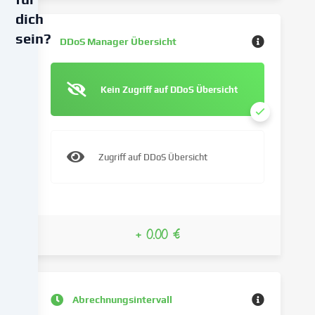
dich
sein?
DDoS Manager Übersicht
Wir
verwenden
Kein Zugriff auf DDoS Übersicht
Cookies
und
ähnliche
Technologien
Zugriff auf DDoS Übersicht
auf
unserer
Website
und
verarbeiten
+ 0.00 €
deine
personenbezogenen
Daten
(z.B.
Abrechnungsintervall
IP-