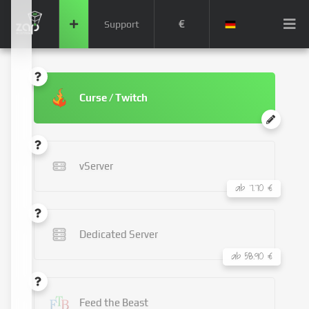
€
Support
Curse / Twitch
vServer
ab 7.70 €
Dedicated Server
ab 58.90 €
Feed the Beast