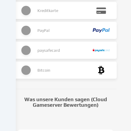
kann
Kreditkarte
auch
erst
in
Folge
PayPal
gesetzter
Cookies
stattfinden.
paysafecard
Wir
geben
diese
Bitcoin
Daten
an
Dritte
weiter,
Was unsere Kunden sagen (Cloud
die
Gameserver Bewertungen)
wir
in
den
Cookie-