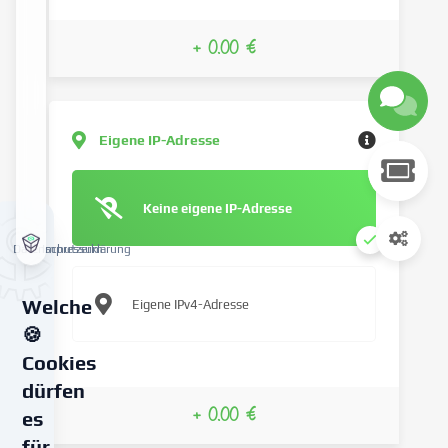
+ 0.00 €
Eigene IP-Adresse
Keine eigene IP-Adresse
Datenschutzerklärung
Impressum
Welche
Eigene IPv4-Adresse
🍪
Cookies
dürfen
+ 0.00 €
es
für