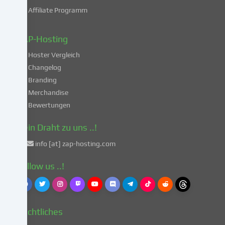
deiner
Affiliate Programm
Daten
in
diesen
ZAP-Hosting
unsicheren
Hoster Vergleich
Drittländern
gemäß
Changelog
Art.
Branding
49
Merchandise
Abs.
Bewertungen
1
lit.
Dein Draht zu uns ..!
a
info [at] zap-hosting.com
DSGVO
einverstanden.
Follow us ..!
Dies
birgt
das
Risiko,
Rechtliches
dass
deine