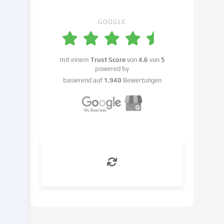
Einstellungen
benennen.
GOOGLE
Die
Datenverarbeitung
kann
mit einem
Trust Score
von
4.6
von
5
mit
powered by
deiner
basierend auf
1.940
Bewertungen
Einwilligung
oder
auf
Basis
eines
berechtigten
Interesses
erfolgen,
dem
du
in
den
Cookie-