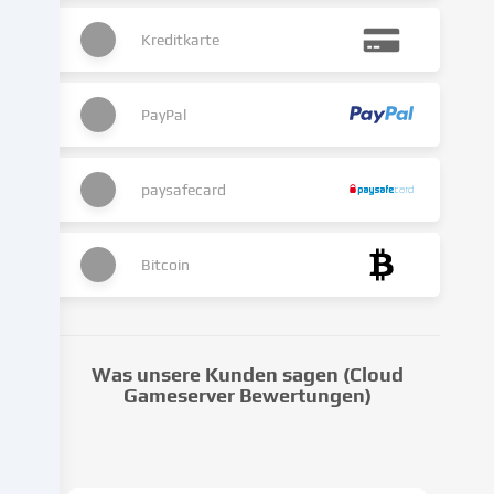
kann
Kreditkarte
auch
erst
in
Folge
PayPal
gesetzter
Cookies
stattfinden.
paysafecard
Wir
geben
diese
Bitcoin
Daten
an
Dritte
weiter,
Was unsere Kunden sagen (Cloud
die
Gameserver Bewertungen)
wir
in
den
Cookie-