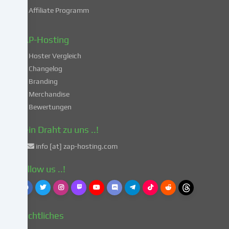
deiner
Affiliate Programm
Daten
in
diesen
ZAP-Hosting
unsicheren
Hoster Vergleich
Drittländern
gemäß
Changelog
Art.
Branding
49
Merchandise
Abs.
Bewertungen
1
lit.
Dein Draht zu uns ..!
a
info [at] zap-hosting.com
DSGVO
einverstanden.
Follow us ..!
Dies
birgt
das
Risiko,
Rechtliches
dass
deine