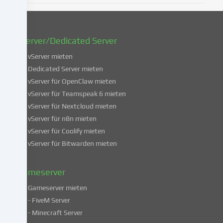
oder
zu
widerrufen.
vServer/Dedicated Server
Weitere
Informationen
vServer mieten
über
Dedicated Server mieten
die
vServer für OpenClaw mieten
Verwendung
vServer für Teamspeak 6 mieten
deiner
vServer für Nextcloud mieten
Daten
vServer für n8n mieten
findest
du
vServer für Coolify mieten
in
vServer für Bitwarden mieten
unserer
Datenschutzerklärung
.
Gameserver
Gameserver mieten
Einige
- FiveM Server
Services
- Minecraft Server
verarbeiten