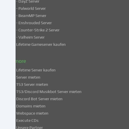
- DayZ Server
personenbezogene
- Palworld Server
Daten
in
- BeamMP Server
unsicheren
- Enshrouded Server
Drittländern.
- Counter-Strike 2 Server
Indem
- Valheim Server
du
Lifetime Gameserver kaufen
in
die
Nutzung
& more
dieser
Lifetime Server kaufen
Services
Server mieten
einwilligst,
TS3 Server mieten
erklärst
du
TS3/Discord Musikbot Server mieten
dich
Discord Bot Server mieten
auch
Domains mieten
mit
Webspace mieten
der
Execute CDs
Verarbeitung
Unsere Partner