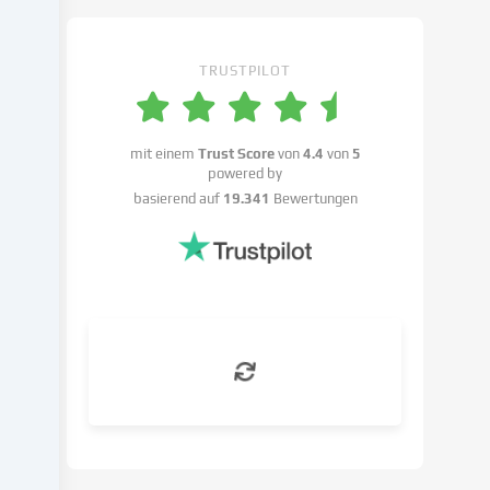
Einstellungen
widersprechen
kannst.
TRUSTPILOT
Du
hast
das
Recht,
mit einem
Trust Score
von
4.4
von
5
powered by
deine
basierend auf
19.341
Bewertungen
Einwilligung
nicht
zu
erteilen
und
deine
Einwilligung
zu
einem
späteren
Zeitpunkt
zu
ändern