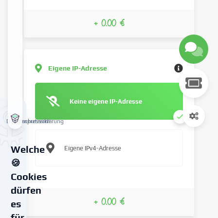
+ 0.00 €
Eigene IP-Adresse
Keine eigene IP-Adresse
Datenschutzerklärung
Impressum
Welche
Eigene IPv4-Adresse
🍪
Cookies
dürfen
+ 0.00 €
es
für