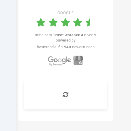
Einstellungen
benennen.
GOOGLE
Die
Datenverarbeitung
kann
mit einem
Trust Score
von
4.6
von
5
mit
powered by
deiner
basierend auf
1.940
Bewertungen
Einwilligung
oder
auf
Basis
eines
berechtigten
Interesses
erfolgen,
dem
du
in
den
Cookie-