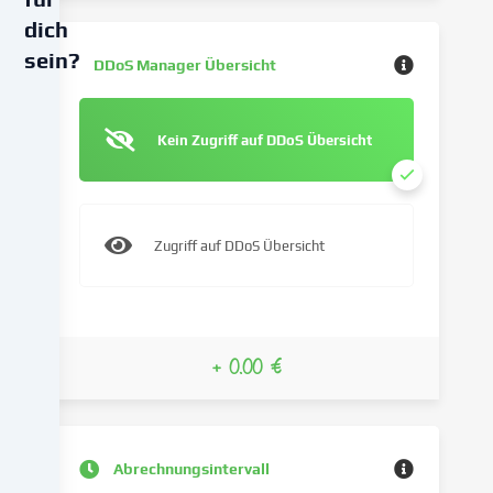
dich
sein?
DDoS Manager Übersicht
Wir
verwenden
Kein Zugriff auf DDoS Übersicht
Cookies
und
ähnliche
Technologien
Zugriff auf DDoS Übersicht
auf
unserer
Website
und
verarbeiten
+ 0.00 €
deine
personenbezogenen
Daten
(z.B.
Abrechnungsintervall
IP-