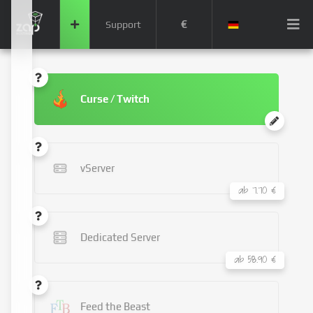
€
Support
Curse / Twitch
vServer
ab 7.70 €
Dedicated Server
ab 58.90 €
Feed the Beast