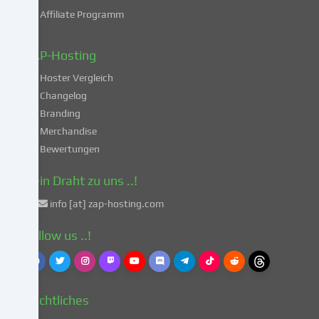
deiner
Affiliate Programm
Daten
in
diesen
ZAP-Hosting
unsicheren
Hoster Vergleich
Drittländern
gemäß
Changelog
Art.
Branding
49
Merchandise
Abs.
Bewertungen
1
lit.
Dein Draht zu uns ..!
a
info [at] zap-hosting.com
DSGVO
einverstanden.
Follow us ..!
Dies
birgt
das
Risiko,
Rechtliches
dass
deine