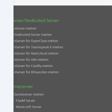
oder
zu
widerrufen.
vServer/Dedicated Server
Weitere
Informationen
vServer mieten
über
Dedicated Server mieten
die
vServer für OpenClaw mieten
Verwendung
vServer für Teamspeak 6 mieten
deiner
vServer für Nextcloud mieten
Daten
vServer für n8n mieten
findest
du
vServer für Coolify mieten
in
vServer für Bitwarden mieten
unserer
Datenschutzerklärung
.
Gameserver
Gameserver mieten
Einige
- FiveM Server
Services
- Minecraft Server
verarbeiten