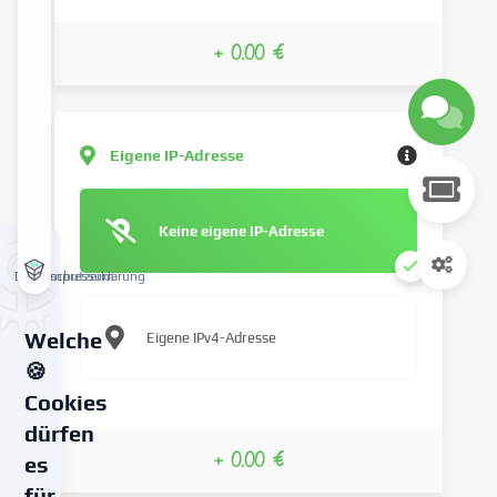
+ 0.00 €
Eigene IP-Adresse
Keine eigene IP-Adresse
Datenschutzerklärung
Impressum
Welche
Eigene IPv4-Adresse
🍪
Cookies
dürfen
+ 0.00 €
es
für