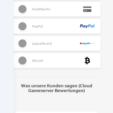
kann
Kreditkarte
auch
erst
in
Folge
PayPal
gesetzter
Cookies
stattfinden.
paysafecard
Wir
geben
diese
Bitcoin
Daten
an
Dritte
weiter,
Was unsere Kunden sagen (Cloud
die
Gameserver Bewertungen)
wir
in
den
Cookie-