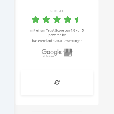
Einstellungen
benennen.
GOOGLE
Die
Datenverarbeitung
kann
mit einem
Trust Score
von
4.6
von
5
mit
powered by
deiner
basierend auf
1.940
Bewertungen
Einwilligung
oder
auf
Basis
eines
berechtigten
Interesses
erfolgen,
dem
du
in
den
Cookie-