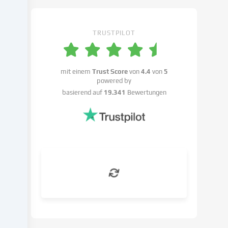
Einstellungen
widersprechen
kannst.
TRUSTPILOT
Du
hast
das
Recht,
mit einem
Trust Score
von
4.4
von
5
powered by
deine
basierend auf
19.341
Bewertungen
Einwilligung
nicht
zu
erteilen
und
deine
Einwilligung
zu
einem
späteren
Zeitpunkt
zu
ändern