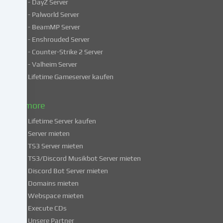
- DayZ Server
personenbezogene
- Palworld Server
Daten
in
- BeamMP Server
unsicheren
- Enshrouded Server
Drittländern.
- Counter-Strike 2 Server
Indem
- Valheim Server
du
Lifetime Gameserver kaufen
in
die
Nutzung
& more
dieser
Lifetime Server kaufen
Services
Server mieten
einwilligst,
TS3 Server mieten
erklärst
du
TS3/Discord Musikbot Server mieten
dich
Discord Bot Server mieten
auch
Domains mieten
mit
Webspace mieten
der
Execute CDs
Verarbeitung
Unsere Partner