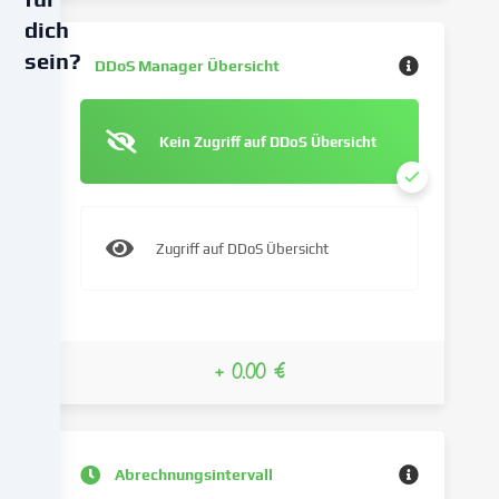
dich
sein?
DDoS Manager Übersicht
Wir
verwenden
Kein Zugriff auf DDoS Übersicht
Cookies
und
ähnliche
Technologien
Zugriff auf DDoS Übersicht
auf
unserer
Website
und
verarbeiten
+ 0.00 €
deine
personenbezogenen
Daten
(z.B.
Abrechnungsintervall
IP-