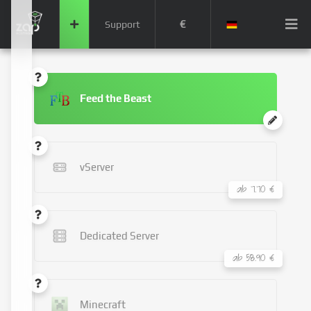
€
Support
Feed the Beast
vServer
ab 7.70 €
Dedicated Server
ab 58.90 €
Minecraft