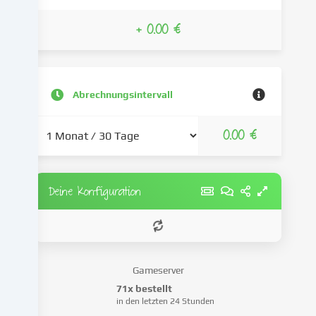
und
verarbeiten
+ 0.00 €
deine
personenbezogenen
Daten
(z.B.
Abrechnungsintervall
IP-
Adresse),
um
0.00 €
z.B.
Inhalte
und
Anzeigen
Deine Konfiguration
zu
personalisieren,
Medien
von
Drittanbietern
Gameserver
einzubinden
71x bestellt
oder
in den letzten 24 Stunden
Zugriffe