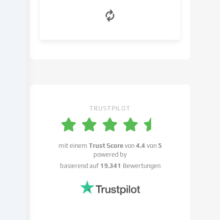
Interesses
erfolgen,
dem
du
in
den
Cookie-
Einstellungen
widersprechen
kannst.
TRUSTPILOT
Du
hast
das
Recht,
mit einem
Trust Score
von
4.4
von
5
powered by
deine
basierend auf
19.341
Bewertungen
Einwilligung
nicht
zu
erteilen
und