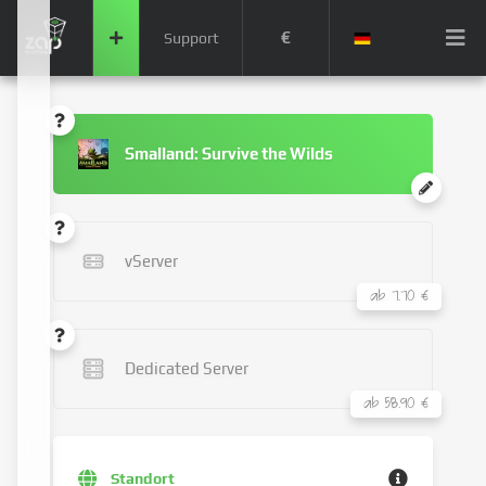
€
Support
Smalland: Survive the Wilds
vServer
ab 7.70 €
Dedicated Server
ab 58.90 €
Standort