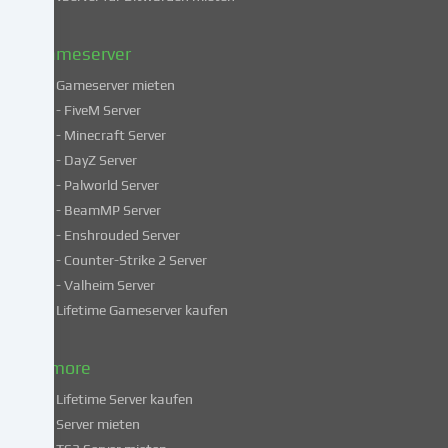
unserer
Datenschutzerklärung
.
Gameserver
Gameserver mieten
Einige
- FiveM Server
Services
- Minecraft Server
verarbeiten
- DayZ Server
personenbezogene
- Palworld Server
Daten
in
- BeamMP Server
unsicheren
- Enshrouded Server
Drittländern.
- Counter-Strike 2 Server
Indem
- Valheim Server
du
Lifetime Gameserver kaufen
in
die
Nutzung
& more
dieser
Lifetime Server kaufen
Services
Server mieten
einwilligst,