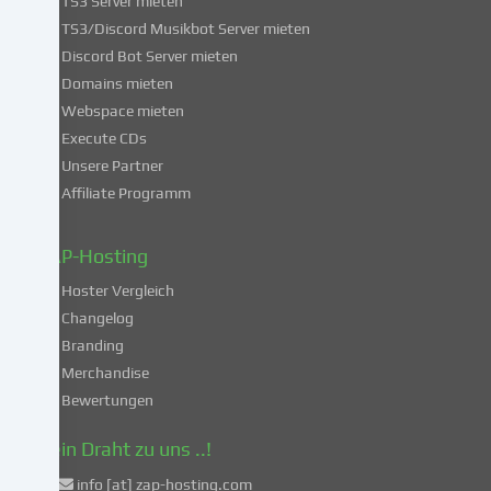
TS3 Server mieten
erklärst
du
TS3/Discord Musikbot Server mieten
dich
Discord Bot Server mieten
auch
Domains mieten
mit
Webspace mieten
der
Execute CDs
Verarbeitung
Unsere Partner
deiner
Affiliate Programm
Daten
in
diesen
ZAP-Hosting
unsicheren
Hoster Vergleich
Drittländern
gemäß
Changelog
Art.
Branding
49
Merchandise
Abs.
Bewertungen
1
lit.
Dein Draht zu uns ..!
a
info [at] zap-hosting.com
DSGVO