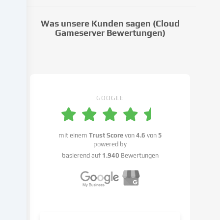
Dritte
weiter,
Was unsere Kunden sagen (Cloud
die
Gameserver Bewertungen)
wir
in
den
Cookie-
Einstellungen
benennen.
GOOGLE
Die
Datenverarbeitung
kann
mit einem
Trust Score
von
4.6
von
5
mit
powered by
deiner
basierend auf
1.940
Bewertungen
Einwilligung
oder
auf
Basis
eines
berechtigten