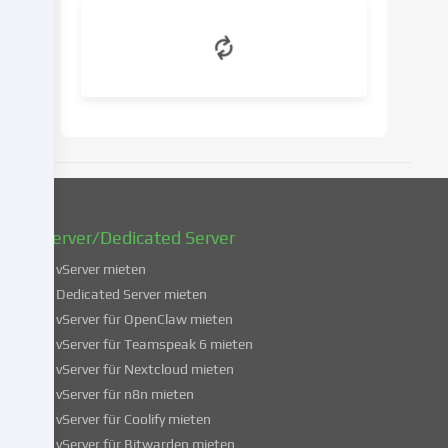
deine
Einwilligung
zu
einem
späteren
Zeitpunkt
zu
ändern
oder
zu
widerrufen.
vServer/Dedicated Server
Weitere
Informationen
vServer mieten
über
Dedicated Server mieten
die
vServer für OpenClaw mieten
Verwendung
vServer für Teamspeak 6 mieten
deiner
vServer für Nextcloud mieten
Daten
vServer für n8n mieten
findest
du
vServer für Coolify mieten
in
vServer für Bitwarden mieten