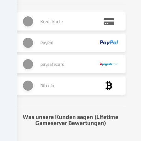
Die
Datenverarbeitung
kann
Kreditkarte
auch
erst
in
Folge
PayPal
gesetzter
Cookies
stattfinden.
paysafecard
Wir
geben
diese
Bitcoin
Daten
an
Dritte
weiter,
Was unsere Kunden sagen (Lifetime
die
Gameserver Bewertungen)
wir
in
den