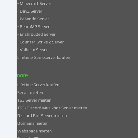
- Minecraft Server
verarbeiten
- DayZ Server
personenbezogene
- Palworld Server
Daten
in
- BeamMP Server
unsicheren
- Enshrouded Server
Drittländern.
- Counter-Strike 2 Server
Indem
- Valheim Server
du
Lifetime Gameserver kaufen
in
die
Nutzung
& more
dieser
Lifetime Server kaufen
Services
Server mieten
einwilligst,
TS3 Server mieten
erklärst
du
TS3/Discord Musikbot Server mieten
dich
Discord Bot Server mieten
auch
Domains mieten
mit
Webspace mieten
der