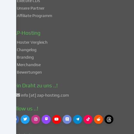
Execute CDs
Verarbeitung
Unsere Partner
deiner
Affiliate Programm
Daten
in
diesen
ZAP-Hosting
unsicheren
Hoster Vergleich
Drittländern
gemäß
Changelog
Art.
Branding
49
Merchandise
Abs.
Bewertungen
1
lit.
Dein Draht zu uns ..!
a
info [at] zap-hosting.com
DSGVO
einverstanden.
Follow us ..!
Dies
birgt
das
Risiko,