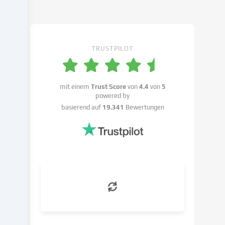
Cookie-
Einstellungen
widersprechen
kannst.
TRUSTPILOT
Du
hast
das
Recht,
mit einem
Trust Score
von
4.4
von
5
powered by
deine
basierend auf
19.341
Bewertungen
Einwilligung
nicht
zu
erteilen
und
deine
Einwilligung
zu
einem
späteren
Zeitpunkt