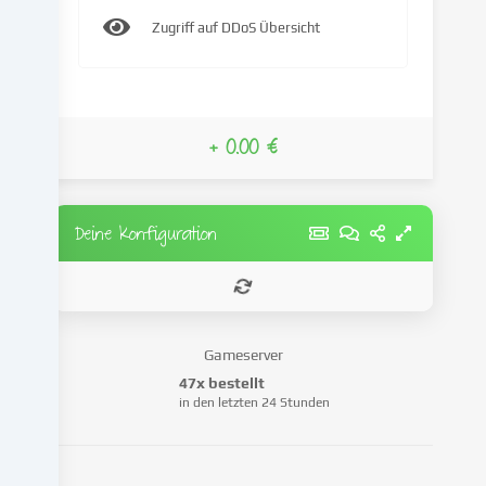
IP-
Zugriff auf DDoS Übersicht
Adresse),
um
z.B.
Inhalte
und
+ 0.00 €
Anzeigen
zu
personalisieren,
Medien
Deine Konfiguration
von
Drittanbietern
einzubinden
oder
Zugriffe
Gameserver
auf
47x bestellt
unsere
in den letzten 24 Stunden
Website
zu
analysieren.