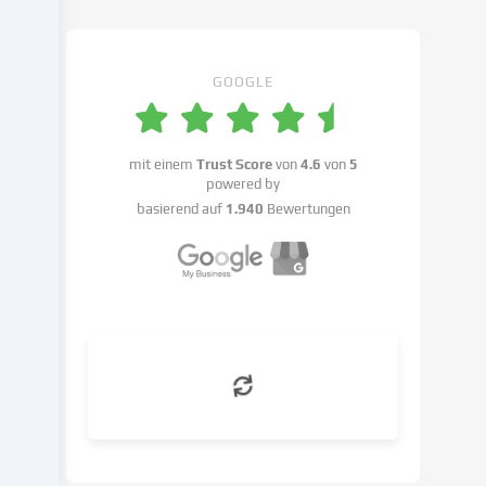
Cookie-
Einstellungen
benennen.
GOOGLE
Die
Datenverarbeitung
kann
mit einem
Trust Score
von
4.6
von
5
mit
powered by
deiner
basierend auf
1.940
Bewertungen
Einwilligung
oder
auf
Basis
eines
berechtigten
Interesses
erfolgen,
dem
du
in
den