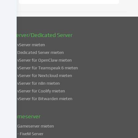
zu
ändern
oder
zu
widerrufen.
vServer/Dedicated Server
Weitere
Informationen
vServer mieten
über
Dedicated Server mieten
die
vServer für OpenClaw mieten
Verwendung
vServer für Teamspeak 6 mieten
deiner
vServer für Nextcloud mieten
Daten
vServer für n8n mieten
findest
du
vServer für Coolify mieten
in
vServer für Bitwarden mieten
unserer
Datenschutzerklärung
.
Gameserver
Gameserver mieten
Einige
- FiveM Server
Services