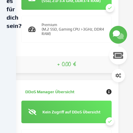
es
(SSD, 2.0-3.4 GHz, DDR3/4 RAM)
für
dich
sein?
Premium
(M.2 SSD, Gaming CPU >3GHz, DDR4
RAM)
Wir
verwenden
Cookies
und
+ 0.00 €
ähnliche
Technologien
auf
unserer
Website
DDoS Manager Übersicht
und
verarbeiten
deine
Kein Zugriff auf DDoS Übersicht
personenbezogenen
Daten
(z.B.