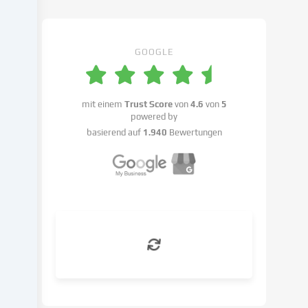
Cookie-
Einstellungen
benennen.
GOOGLE
Die
Datenverarbeitung
kann
mit einem
Trust Score
von
4.6
von
5
mit
powered by
deiner
basierend auf
1.940
Bewertungen
Einwilligung
oder
auf
Basis
eines
berechtigten
Interesses
erfolgen,
dem
du
in
den