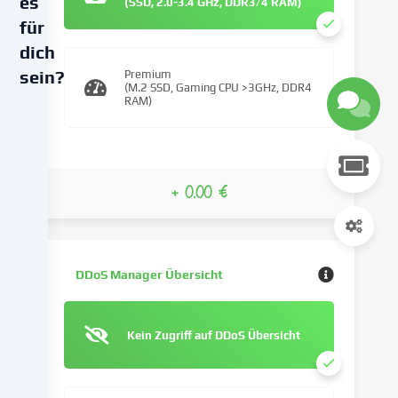
es
(SSD, 2.0-3.4 GHz, DDR3/4 RAM)
für
dich
sein?
Premium
(M.2 SSD, Gaming CPU >3GHz, DDR4
RAM)
Wir
verwenden
Cookies
und
+ 0.00 €
ähnliche
Technologien
auf
unserer
Website
DDoS Manager Übersicht
und
verarbeiten
deine
Kein Zugriff auf DDoS Übersicht
personenbezogenen
Daten
(z.B.