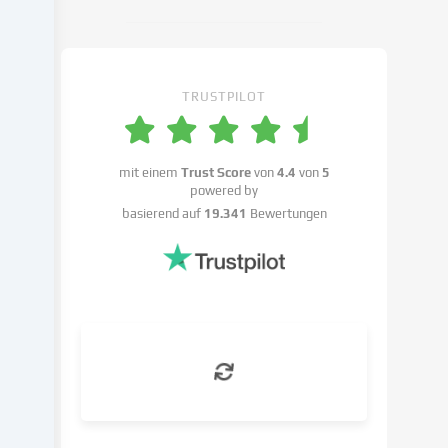
Cookie-
Einstellungen
widersprechen
kannst.
TRUSTPILOT
Du
hast
das
Recht,
mit einem
Trust Score
von
4.4
von
5
powered by
deine
basierend auf
19.341
Bewertungen
Einwilligung
nicht
zu
erteilen
und
deine
Einwilligung
zu
einem
späteren
Zeitpunkt