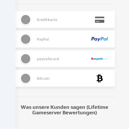
Die
Datenverarbeitung
kann
Kreditkarte
auch
erst
in
Folge
PayPal
gesetzter
Cookies
stattfinden.
paysafecard
Wir
geben
diese
Bitcoin
Daten
an
Dritte
weiter,
Was unsere Kunden sagen (Lifetime
die
Gameserver Bewertungen)
wir
in
den