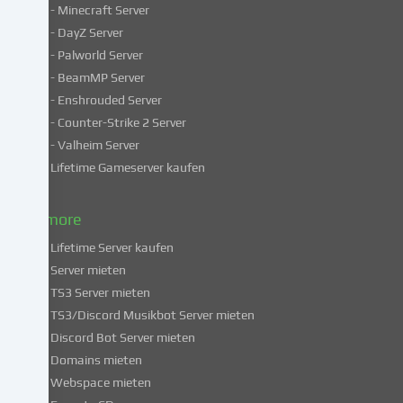
- Minecraft Server
verarbeiten
- DayZ Server
personenbezogene
- Palworld Server
Daten
in
- BeamMP Server
unsicheren
- Enshrouded Server
Drittländern.
- Counter-Strike 2 Server
Indem
- Valheim Server
du
Lifetime Gameserver kaufen
in
die
Nutzung
& more
dieser
Lifetime Server kaufen
Services
Server mieten
einwilligst,
TS3 Server mieten
erklärst
du
TS3/Discord Musikbot Server mieten
dich
Discord Bot Server mieten
auch
Domains mieten
mit
Webspace mieten
der