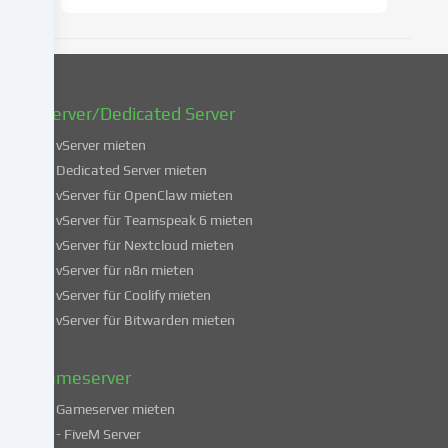
zu
ändern
oder
zu
widerrufen.
vServer/Dedicated Server
Weitere
Informationen
vServer mieten
über
Dedicated Server mieten
die
vServer für OpenClaw mieten
Verwendung
vServer für Teamspeak 6 mieten
deiner
vServer für Nextcloud mieten
Daten
vServer für n8n mieten
findest
du
vServer für Coolify mieten
in
vServer für Bitwarden mieten
unserer
Datenschutzerklärung
.
Gameserver
Gameserver mieten
Einige
- FiveM Server
Services