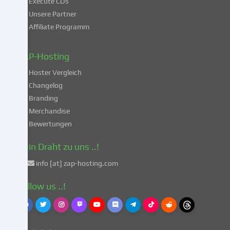
Execute CDs
Verarbeitung
Unsere Partner
deiner
Affiliate Programm
Daten
in
diesen
ZAP-Hosting
unsicheren
Hoster Vergleich
Drittländern
gemäß
Changelog
Art.
Branding
49
Merchandise
Abs.
Bewertungen
1
lit.
Dein Draht zu uns ..!
a
info [at] zap-hosting.com
DSGVO
einverstanden.
Follow us ..!
Dies
birgt
das
Risiko,