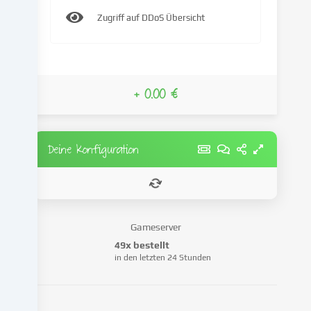
IP-
Zugriff auf DDoS Übersicht
Adresse),
um
z.B.
Inhalte
und
+ 0.00 €
Anzeigen
zu
personalisieren,
Medien
Deine Konfiguration
von
Drittanbietern
einzubinden
oder
Zugriffe
Gameserver
auf
49x bestellt
unsere
in den letzten 24 Stunden
Website
zu
analysieren.