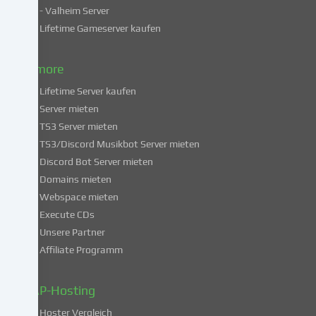
Indem
- Valheim Server
du
Lifetime Gameserver kaufen
in
die
Nutzung
& more
dieser
Lifetime Server kaufen
Services
Server mieten
einwilligst,
TS3 Server mieten
erklärst
du
TS3/Discord Musikbot Server mieten
dich
Discord Bot Server mieten
auch
Domains mieten
mit
Webspace mieten
der
Execute CDs
Verarbeitung
Unsere Partner
deiner
Affiliate Programm
Daten
in
diesen
ZAP-Hosting
unsicheren
Hoster Vergleich
Drittländern