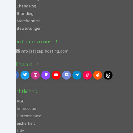
gemäß
Changelog
Art.
Branding
49
Merchandise
Abs.
Bewertungen
1
lit.
Dein Draht zu uns ..!
a
info [at] zap-hosting.com
DSGVO
einverstanden.
Follow us ..!
Dies
birgt
das
Risiko,
Rechtliches
dass
deine
AGB
Daten
Impressum
von
Datenschutz
Behörden
Sicherheit
zu
Kontroll-
Jobs