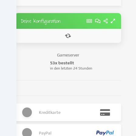
zu
personalisieren,
Medien
Deine Konfiguration
von
Drittanbietern
einzubinden
oder
Zugriffe
Gameserver
auf
53x bestellt
unsere
in den letzten 24 Stunden
Website
zu
analysieren.
Die
Datenverarbeitung
kann
Kreditkarte
auch
erst
in
Folge
PayPal