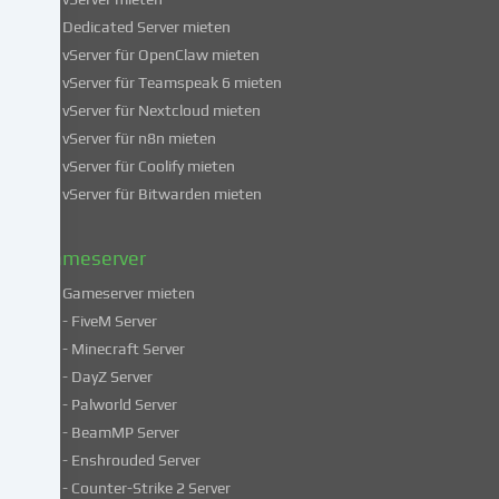
über
Dedicated Server mieten
die
vServer für OpenClaw mieten
Verwendung
vServer für Teamspeak 6 mieten
deiner
vServer für Nextcloud mieten
Daten
vServer für n8n mieten
findest
du
vServer für Coolify mieten
in
vServer für Bitwarden mieten
unserer
Datenschutzerklärung
.
Gameserver
Gameserver mieten
Einige
- FiveM Server
Services
- Minecraft Server
verarbeiten
- DayZ Server
personenbezogene
- Palworld Server
Daten
in
- BeamMP Server
unsicheren
- Enshrouded Server
Drittländern.
- Counter-Strike 2 Server