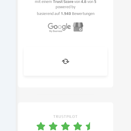
mit einem
Trust Score
von
4.6
von
5
mit
powered by
deiner
basierend auf
1.940
Bewertungen
Einwilligung
oder
auf
Basis
eines
berechtigten
Interesses
erfolgen,
dem
du
in
den
Cookie-
Einstellungen
widersprechen
kannst.
TRUSTPILOT
Du
hast