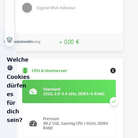
Eigene IPv4-Adresse
+ 0.00 €
Datenschutzerklärung
Impressum
Welche
🍪
CPU & Hostserver
Cookies
dürfen
Standard
es
(SSD, 2.0-3.4 GHz, DDR3/4 RAM)
für
dich
sein?
Premium
(M.2 SSD, Gaming CPU >3GHz, DDR4
RAM)
Wir