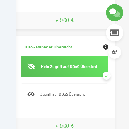
verwenden
Cookies
und
+ 0.00 €
ähnliche
Technologien
auf
unserer
Website
DDoS Manager Übersicht
und
verarbeiten
deine
Kein Zugriff auf DDoS Übersicht
personenbezogenen
Daten
(z.B.
IP-
Zugriff auf DDoS Übersicht
Adresse),
um
z.B.
Inhalte
und
+ 0.00 €
Anzeigen