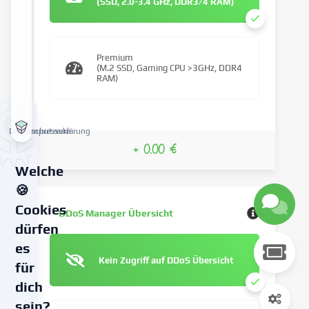
(SSD, 2.0-3.4 GHz, DDR3/4 RAM)
Premium
(M.2 SSD, Gaming CPU >3GHz, DDR4
RAM)
Datenschutzerklärung
Impressum
+ 0.00 €
Welche
🍪
Cookies
DDoS Manager Übersicht
dürfen
es
Kein Zugriff auf DDoS Übersicht
für
dich
sein?