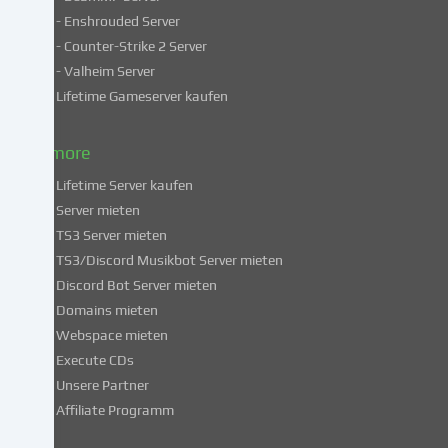
unsicheren
- Enshrouded Server
Drittländern.
- Counter-Strike 2 Server
Indem
- Valheim Server
du
Lifetime Gameserver kaufen
in
die
Nutzung
& more
dieser
Lifetime Server kaufen
Services
Server mieten
einwilligst,
TS3 Server mieten
erklärst
du
TS3/Discord Musikbot Server mieten
dich
Discord Bot Server mieten
auch
Domains mieten
mit
Webspace mieten
der
Execute CDs
Verarbeitung
Unsere Partner
deiner
Affiliate Programm
Daten
in