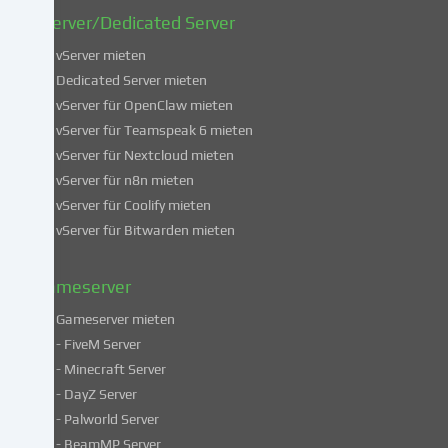
widerrufen.
vServer/Dedicated Server
Weitere
Informationen
vServer mieten
über
Dedicated Server mieten
die
vServer für OpenClaw mieten
Verwendung
vServer für Teamspeak 6 mieten
deiner
vServer für Nextcloud mieten
Daten
vServer für n8n mieten
findest
du
vServer für Coolify mieten
in
vServer für Bitwarden mieten
unserer
Datenschutzerklärung
.
Gameserver
Gameserver mieten
Einige
- FiveM Server
Services
- Minecraft Server
verarbeiten
- DayZ Server
personenbezogene
- Palworld Server
Daten
in
- BeamMP Server