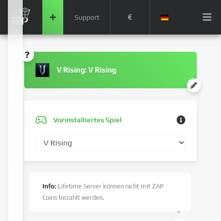
€
Support
V Rising: V Rising
Vorinstalliertes Spiel
Info:
Lifetime Server können nicht mit ZAP
Coins bezahlt werden.