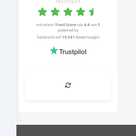
TRUSTPILOT
Du
hast
das
Recht,
mit einem
Trust Score
von
4.4
von
5
powered by
deine
basierend auf
19.341
Bewertungen
Einwilligung
nicht
zu
erteilen
und
deine
Einwilligung
zu
einem
späteren
Zeitpunkt
zu
ändern
oder
zu