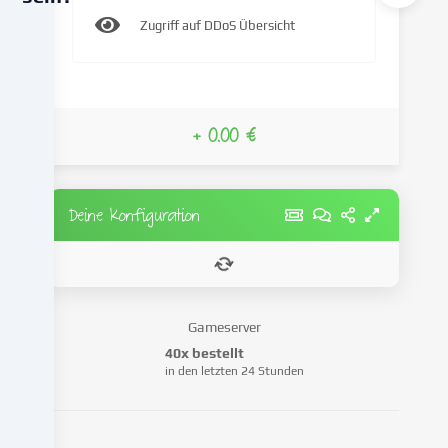
Zugriff auf DDoS Übersicht
Wir
verwenden
Cookies
und
ähnliche
+ 0.00 €
Technologien
auf
unserer
Deine Konfiguration
Website
und
verarbeiten
deine
personenbezogenen
Daten
Gameserver
(z.B.
40x bestellt
IP-
in den letzten 24 Stunden
Adresse),
um
z.B.