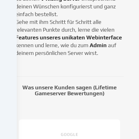
deinen Wünschen konfigurierst und ganz
in
einfach bestellst.
Folge
gesetzter
Gehe mit ihm Schritt für Schritt alle
Cookies
relevanten Punkte durch, lerne die vielen
stattfinden.
Features unseres unikaten Webinterface
Wir
kennen und lerne, wie du zum
Admin
auf
geben
deinem persönlichen Server wirst.
diese
Daten
an
Dritte
weiter,
Was unsere Kunden sagen (Lifetime
die
Gameserver Bewertungen)
wir
in
den
Cookie-
Einstellungen
benennen.
GOOGLE
Die