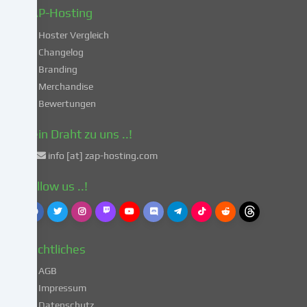
diesen
ZAP-Hosting
unsicheren
Hoster Vergleich
Drittländern
gemäß
Changelog
Art.
Branding
49
Merchandise
Abs.
Bewertungen
1
lit.
Dein Draht zu uns ..!
a
info [at] zap-hosting.com
DSGVO
einverstanden.
Follow us ..!
Dies
birgt
das
Risiko,
Rechtliches
dass
deine
AGB
Daten
Impressum
von
Datenschutz