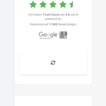
Datenverarbeitung
kann
mit einem
Trust Score
von
4.6
von
5
mit
powered by
deiner
basierend auf
1.940
Bewertungen
Einwilligung
oder
auf
Basis
eines
berechtigten
Interesses
erfolgen,
dem
du
in
den
Cookie-
Einstellungen
widersprechen
kannst.