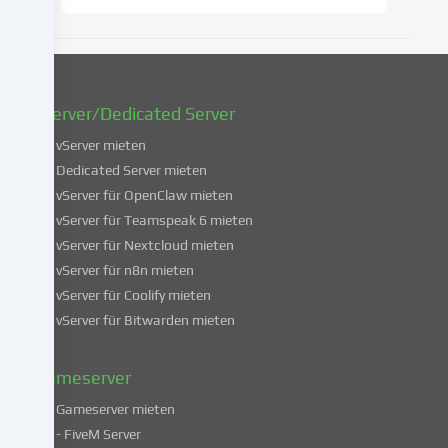
zu
ändern
oder
zu
widerrufen.
vServer/Dedicated Server
Weitere
Informationen
vServer mieten
über
Dedicated Server mieten
die
vServer für OpenClaw mieten
Verwendung
vServer für Teamspeak 6 mieten
deiner
vServer für Nextcloud mieten
Daten
vServer für n8n mieten
findest
du
vServer für Coolify mieten
in
vServer für Bitwarden mieten
unserer
Datenschutzerklärung
.
Gameserver
Gameserver mieten
Einige
- FiveM Server
Services