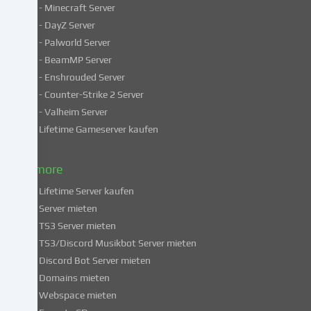
- Minecraft Server
verarbeiten
- DayZ Server
personenbezogene
- Palworld Server
Daten
in
- BeamMP Server
unsicheren
- Enshrouded Server
Drittländern.
- Counter-Strike 2 Server
Indem
- Valheim Server
du
Lifetime Gameserver kaufen
in
die
Nutzung
& more
dieser
Lifetime Server kaufen
Services
Server mieten
einwilligst,
TS3 Server mieten
erklärst
du
TS3/Discord Musikbot Server mieten
dich
Discord Bot Server mieten
auch
Domains mieten
mit
Webspace mieten
der