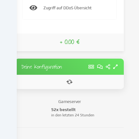
IP-
Zugriff auf DDoS Übersicht
Adresse),
um
z.B.
Inhalte
und
+ 0.00 €
Anzeigen
zu
personalisieren,
Medien
Deine Konfiguration
von
Drittanbietern
einzubinden
oder
Zugriffe
Gameserver
auf
52x bestellt
unsere
in den letzten 24 Stunden
Website
zu
analysieren.