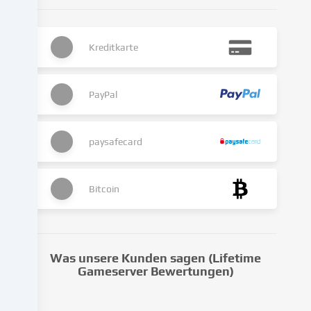
Die
Datenverarbeitung
kann
Kreditkarte
auch
erst
in
Folge
PayPal
gesetzter
Cookies
stattfinden.
paysafecard
Wir
geben
diese
Bitcoin
Daten
an
Dritte
weiter,
Was unsere Kunden sagen (Lifetime
die
Gameserver Bewertungen)
wir
in
den