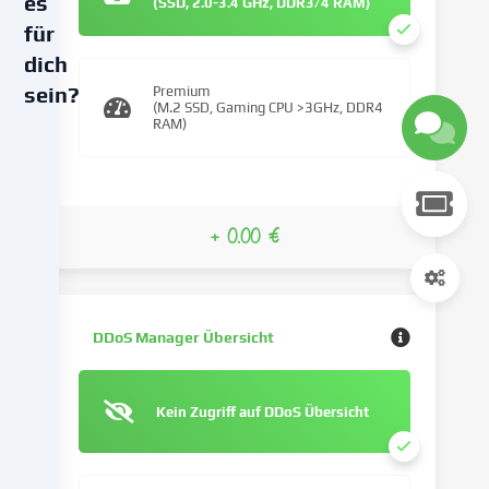
es
(SSD, 2.0-3.4 GHz, DDR3/4 RAM)
für
dich
sein?
Premium
(M.2 SSD, Gaming CPU >3GHz, DDR4
RAM)
Wir
verwenden
Cookies
und
+ 0.00 €
ähnliche
Technologien
auf
unserer
Website
DDoS Manager Übersicht
und
verarbeiten
deine
Kein Zugriff auf DDoS Übersicht
personenbezogenen
Daten
(z.B.