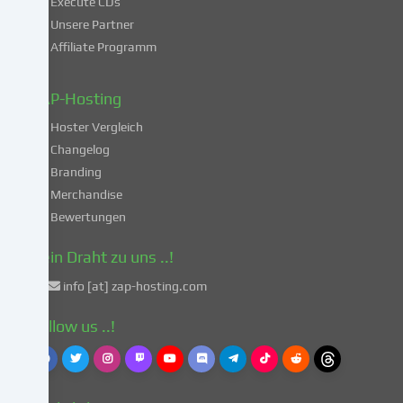
Execute CDs
Verarbeitung
Unsere Partner
deiner
Affiliate Programm
Daten
in
diesen
ZAP-Hosting
unsicheren
Hoster Vergleich
Drittländern
gemäß
Changelog
Art.
Branding
49
Merchandise
Abs.
Bewertungen
1
lit.
Dein Draht zu uns ..!
a
info [at] zap-hosting.com
DSGVO
einverstanden.
Follow us ..!
Dies
birgt
das
Risiko,