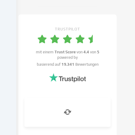
Cookie-
Einstellungen
widersprechen
kannst.
TRUSTPILOT
Du
hast
das
Recht,
mit einem
Trust Score
von
4.4
von
5
powered by
deine
basierend auf
19.341
Bewertungen
Einwilligung
nicht
zu
erteilen
und
deine
Einwilligung
zu
einem
späteren
Zeitpunkt