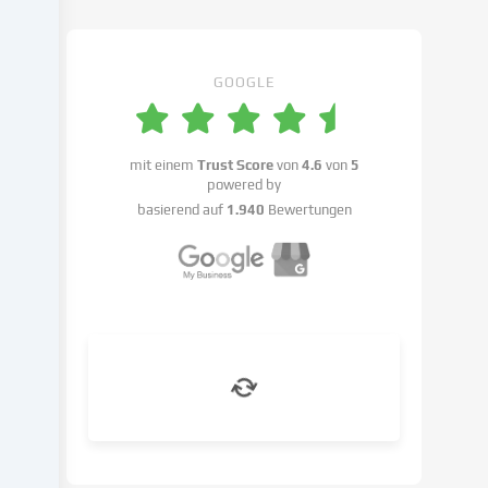
Cookie-
Einstellungen
benennen.
GOOGLE
Die
Datenverarbeitung
kann
mit einem
Trust Score
von
4.6
von
5
mit
powered by
deiner
basierend auf
1.940
Bewertungen
Einwilligung
oder
auf
Basis
eines
berechtigten
Interesses
erfolgen,
dem
du
in
den