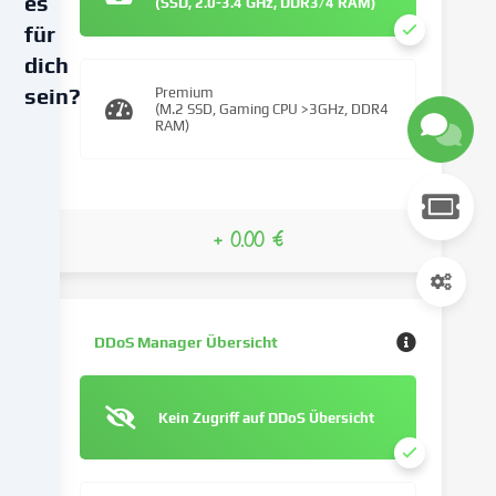
es
(SSD, 2.0-3.4 GHz, DDR3/4 RAM)
für
dich
sein?
Premium
(M.2 SSD, Gaming CPU >3GHz, DDR4
RAM)
Wir
verwenden
Cookies
und
+ 0.00 €
ähnliche
Technologien
auf
unserer
Website
DDoS Manager Übersicht
und
verarbeiten
deine
Kein Zugriff auf DDoS Übersicht
personenbezogenen
Daten
(z.B.