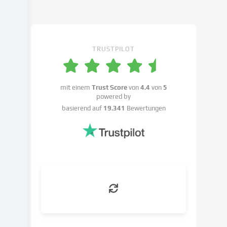
Cookie-
Einstellungen
widersprechen
kannst.
TRUSTPILOT
Du
hast
das
Recht,
mit einem
Trust Score
von
4.4
von
5
powered by
deine
basierend auf
19.341
Bewertungen
Einwilligung
nicht
zu
erteilen
und
deine
Einwilligung
zu
einem
späteren
Zeitpunkt