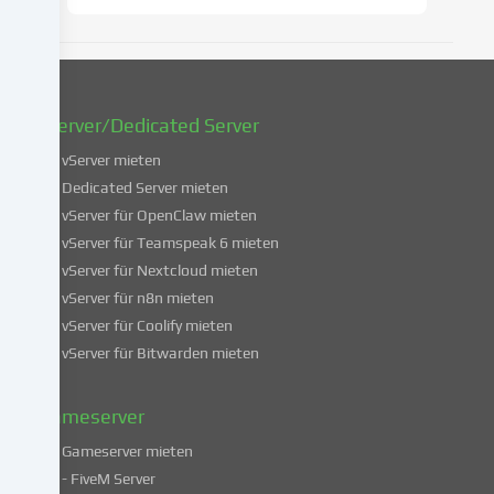
zu
ändern
oder
zu
widerrufen.
vServer/Dedicated Server
Weitere
Informationen
vServer mieten
über
Dedicated Server mieten
die
vServer für OpenClaw mieten
Verwendung
vServer für Teamspeak 6 mieten
deiner
vServer für Nextcloud mieten
Daten
vServer für n8n mieten
findest
du
vServer für Coolify mieten
in
vServer für Bitwarden mieten
unserer
Datenschutzerklärung
.
Gameserver
Gameserver mieten
Einige
- FiveM Server
Services