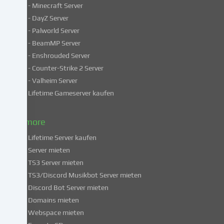
- Minecraft Server
verarbeiten
- DayZ Server
personenbezogene
- Palworld Server
Daten
in
- BeamMP Server
unsicheren
- Enshrouded Server
Drittländern.
- Counter-Strike 2 Server
Indem
- Valheim Server
du
Lifetime Gameserver kaufen
in
die
Nutzung
& more
dieser
Lifetime Server kaufen
Services
Server mieten
einwilligst,
TS3 Server mieten
erklärst
du
TS3/Discord Musikbot Server mieten
dich
Discord Bot Server mieten
auch
Domains mieten
mit
Webspace mieten
der