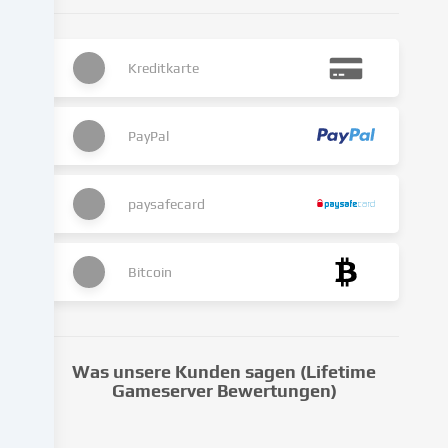
Die
Datenverarbeitung
kann
Kreditkarte
auch
erst
in
Folge
PayPal
gesetzter
Cookies
stattfinden.
paysafecard
Wir
geben
diese
Bitcoin
Daten
an
Dritte
weiter,
Was unsere Kunden sagen (Lifetime
die
Gameserver Bewertungen)
wir
in
den