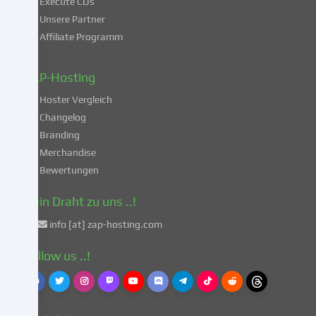
Execute CDs
Verarbeitung
Unsere Partner
deiner
Affiliate Programm
Daten
in
diesen
ZAP-Hosting
unsicheren
Hoster Vergleich
Drittländern
gemäß
Changelog
Art.
Branding
49
Merchandise
Abs.
Bewertungen
1
lit.
Dein Draht zu uns ..!
a
info [at] zap-hosting.com
DSGVO
einverstanden.
Follow us ..!
Dies
birgt
das
Risiko,