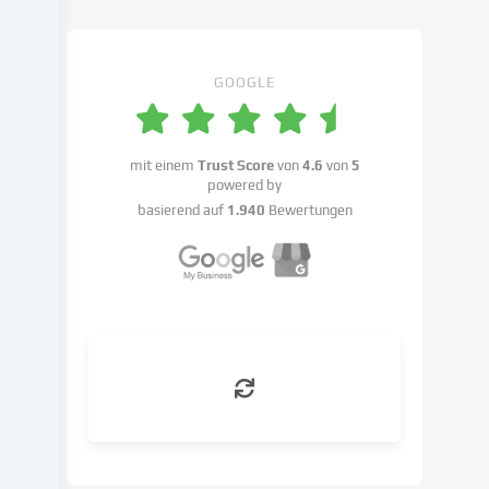
Cookie-
Einstellungen
benennen.
GOOGLE
Die
Datenverarbeitung
kann
mit einem
Trust Score
von
4.6
von
5
mit
powered by
deiner
basierend auf
1.940
Bewertungen
Einwilligung
oder
auf
Basis
eines
berechtigten
Interesses
erfolgen,
dem
du
in
den