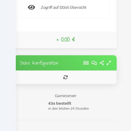
IP-
Zugriff auf DDoS Übersicht
Adresse),
um
z.B.
Inhalte
und
+ 0.00 €
Anzeigen
zu
personalisieren,
Medien
Deine Konfiguration
von
Drittanbietern
einzubinden
oder
Zugriffe
Gameserver
auf
43x bestellt
unsere
in den letzten 24 Stunden
Website
zu
analysieren.