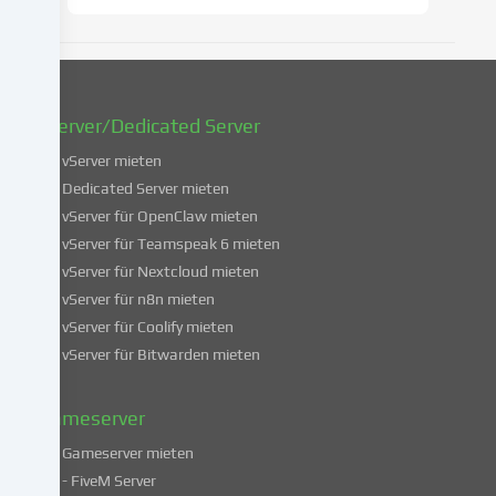
zu
ändern
oder
zu
widerrufen.
vServer/Dedicated Server
Weitere
Informationen
vServer mieten
über
Dedicated Server mieten
die
vServer für OpenClaw mieten
Verwendung
vServer für Teamspeak 6 mieten
deiner
vServer für Nextcloud mieten
Daten
vServer für n8n mieten
findest
du
vServer für Coolify mieten
in
vServer für Bitwarden mieten
unserer
Datenschutzerklärung
.
Gameserver
Gameserver mieten
Einige
- FiveM Server
Services