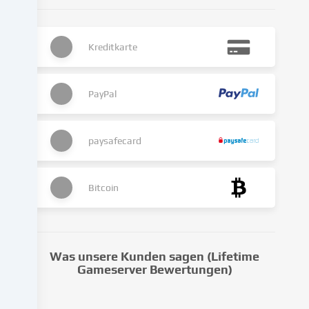
Die
Datenverarbeitung
kann
Kreditkarte
auch
erst
in
Folge
PayPal
gesetzter
Cookies
stattfinden.
paysafecard
Wir
geben
diese
Bitcoin
Daten
an
Dritte
weiter,
Was unsere Kunden sagen (Lifetime
die
Gameserver Bewertungen)
wir
in
den