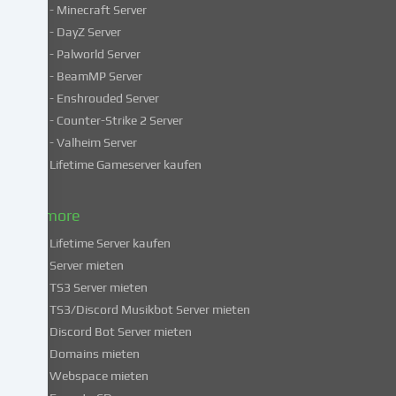
- Minecraft Server
verarbeiten
- DayZ Server
personenbezogene
- Palworld Server
Daten
in
- BeamMP Server
unsicheren
- Enshrouded Server
Drittländern.
- Counter-Strike 2 Server
Indem
- Valheim Server
du
Lifetime Gameserver kaufen
in
die
Nutzung
& more
dieser
Lifetime Server kaufen
Services
Server mieten
einwilligst,
TS3 Server mieten
erklärst
du
TS3/Discord Musikbot Server mieten
dich
Discord Bot Server mieten
auch
Domains mieten
mit
Webspace mieten
der