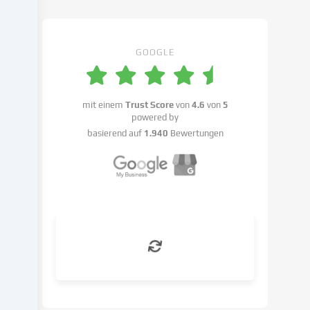
Cookie-
Einstellungen
benennen.
GOOGLE
Die
Datenverarbeitung
kann
mit einem
Trust Score
von
4.6
von
5
mit
powered by
deiner
basierend auf
1.940
Bewertungen
Einwilligung
oder
auf
Basis
eines
berechtigten
Interesses
erfolgen,
dem
du
in
den