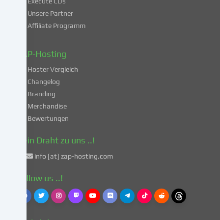
Execute CDs
Verarbeitung
Unsere Partner
deiner
Affiliate Programm
Daten
in
diesen
ZAP-Hosting
unsicheren
Hoster Vergleich
Drittländern
gemäß
Changelog
Art.
Branding
49
Merchandise
Abs.
Bewertungen
1
lit.
Dein Draht zu uns ..!
a
info [at] zap-hosting.com
DSGVO
einverstanden.
Follow us ..!
Dies
birgt
das
Risiko,