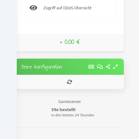
IP-
Zugriff auf DDoS Übersicht
Adresse),
um
z.B.
Inhalte
und
+ 0.00 €
Anzeigen
zu
personalisieren,
Medien
Deine Konfiguration
von
Drittanbietern
einzubinden
oder
Zugriffe
Gameserver
auf
39x bestellt
unsere
in den letzten 24 Stunden
Website
zu
analysieren.