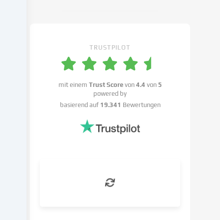
Cookie-
Einstellungen
widersprechen
kannst.
TRUSTPILOT
Du
hast
das
Recht,
mit einem
Trust Score
von
4.4
von
5
powered by
deine
basierend auf
19.341
Bewertungen
Einwilligung
nicht
zu
erteilen
und
deine
Einwilligung
zu
einem
späteren
Zeitpunkt