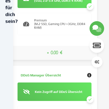
es
(SSD, 2.0-3.4 GHz, DDR3/4 RAM)
für
dich
sein?
Premium
(M.2 SSD, Gaming CPU >3GHz, DDR4
RAM)
Wir
verwenden
Cookies
und
+ 0.00 €
ähnliche
Technologien
auf
unserer
Website
DDoS Manager Übersicht
und
verarbeiten
deine
Kein Zugriff auf DDoS Übersicht
personenbezogenen
Daten
(z.B.