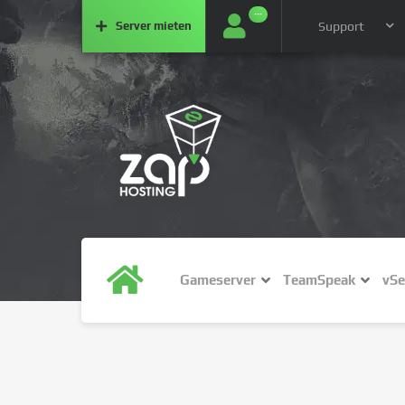
···
Server
mieten
Support
Gameserver
TeamSpeak
vSe