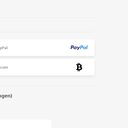
yPal
tcoin
ngen)