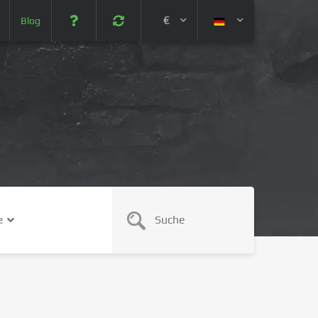
€
Blog
 (USD)
¥ (JPY)
U$ (AUD)
CA$ (CAD)
e
N¥ (CNY)
SEK (SEK)