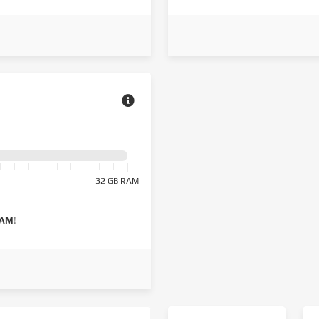
32 GB RAM
RAM
!