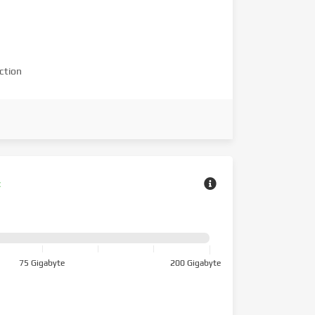
ction
z
75 Gigabyte
200 Gigabyte