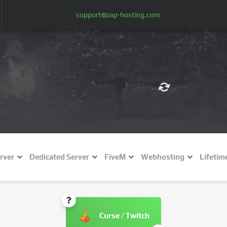
support@zap-hosting.com
€ (EUR)
$
£ (GBP)
A
rver
Dedicated Server
FiveM
Webhosting
Lifetim
Fr (CHF)
C
NZ$ (NZD)
Curse / Twitch