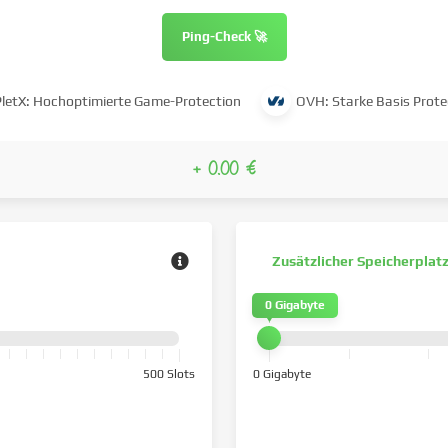
Ping-Check 🚀
PletX: Hochoptimierte Game-Protection
OVH: Starke Basis Prote
+ 0.00 €
Zusätzlicher Speicherplat
0 Gigabyte
500 Slots
0 Gigabyte