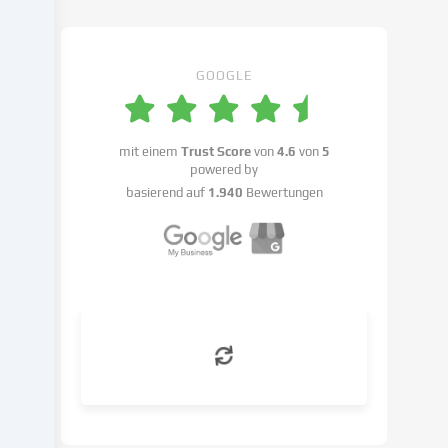
Cookie-
Einstellungen
benennen.
GOOGLE
Die
Datenverarbeitung
kann
mit einem
Trust Score
von
4.6
von
5
mit
powered by
deiner
basierend auf
1.940
Bewertungen
Einwilligung
oder
auf
Basis
eines
berechtigten
Interesses
erfolgen,
dem
du
in
den