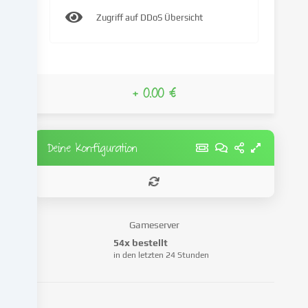
IP-
Zugriff auf DDoS Übersicht
Adresse),
um
z.B.
Inhalte
und
+ 0.00 €
Anzeigen
zu
personalisieren,
Medien
Deine Konfiguration
von
Drittanbietern
einzubinden
oder
Zugriffe
Gameserver
auf
54x bestellt
unsere
in den letzten 24 Stunden
Website
zu
analysieren.