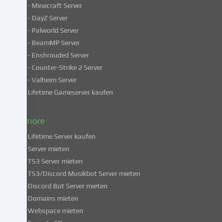
- Minecraft Server
verarbeiten
- DayZ Server
personenbezogene
- Palworld Server
Daten
in
- BeamMP Server
unsicheren
- Enshrouded Server
Drittländern.
- Counter-Strike 2 Server
Indem
- Valheim Server
du
Lifetime Gameserver kaufen
in
die
Nutzung
& more
dieser
Lifetime Server kaufen
Services
Server mieten
einwilligst,
TS3 Server mieten
erklärst
du
TS3/Discord Musikbot Server mieten
dich
Discord Bot Server mieten
auch
Domains mieten
mit
Webspace mieten
der