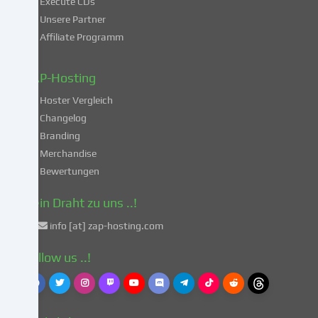
Execute CDs
Verarbeitung
Unsere Partner
deiner
Affiliate Programm
Daten
in
diesen
ZAP-Hosting
unsicheren
Hoster Vergleich
Drittländern
gemäß
Changelog
Art.
Branding
49
Merchandise
Abs.
Bewertungen
1
lit.
Dein Draht zu uns ..!
a
info [at] zap-hosting.com
DSGVO
einverstanden.
Follow us ..!
Dies
birgt
das
Risiko,