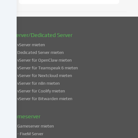
zu
ändern
oder
zu
widerrufen.
vServer/Dedicated Server
Weitere
Informationen
vServer mieten
über
Dedicated Server mieten
die
vServer für OpenClaw mieten
Verwendung
vServer für Teamspeak 6 mieten
deiner
vServer für Nextcloud mieten
Daten
vServer für n8n mieten
findest
du
vServer für Coolify mieten
in
vServer für Bitwarden mieten
unserer
Datenschutzerklärung
.
Gameserver
Gameserver mieten
Einige
- FiveM Server
Services