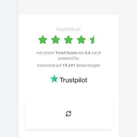
Cookie-
Einstellungen
widersprechen
kannst.
TRUSTPILOT
Du
hast
das
Recht,
mit einem
Trust Score
von
4.4
von
5
powered by
deine
basierend auf
19.341
Bewertungen
Einwilligung
nicht
zu
erteilen
und
deine
Einwilligung
zu
einem
späteren
Zeitpunkt