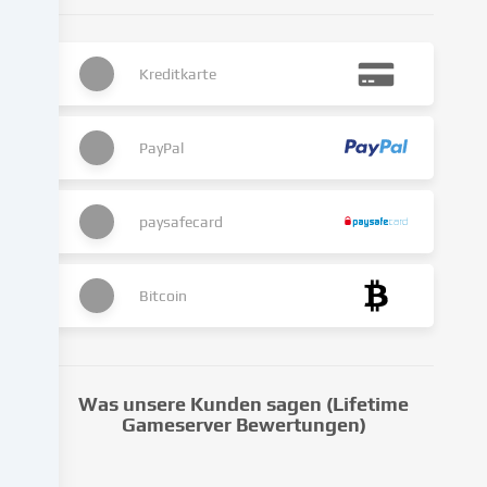
Die
Datenverarbeitung
kann
Kreditkarte
auch
erst
in
Folge
PayPal
gesetzter
Cookies
stattfinden.
paysafecard
Wir
geben
diese
Bitcoin
Daten
an
Dritte
weiter,
Was unsere Kunden sagen (Lifetime
die
Gameserver Bewertungen)
wir
in
den