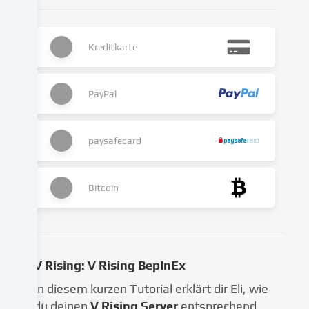
in
Folge
gesetzter
Kreditkarte
Cookies
stattfinden.
Wir
PayPal
geben
diese
Daten
an
paysafecard
Dritte
weiter,
die
Bitcoin
wir
in
den
Cookie-
Einstellungen
V Rising: V Rising BepInEx
benennen.
In diesem kurzen Tutorial erklärt dir Eli, wie
Die
du deinen
V Rising Server
entsprechend