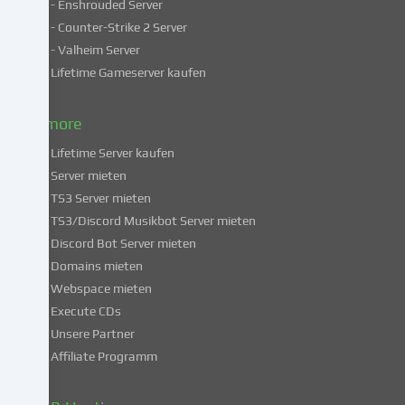
unsicheren
- Enshrouded Server
Drittländern.
- Counter-Strike 2 Server
Indem
- Valheim Server
du
Lifetime Gameserver kaufen
in
die
Nutzung
& more
dieser
Lifetime Server kaufen
Services
Server mieten
einwilligst,
TS3 Server mieten
erklärst
du
TS3/Discord Musikbot Server mieten
dich
Discord Bot Server mieten
auch
Domains mieten
mit
Webspace mieten
der
Execute CDs
Verarbeitung
Unsere Partner
deiner
Affiliate Programm
Daten
in
diesen