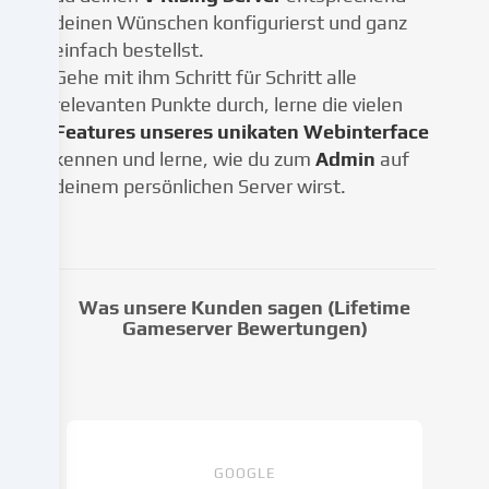
Datenverarbeitung
deinen Wünschen konfigurierst und ganz
kann
einfach bestellst.
mit
Gehe mit ihm Schritt für Schritt alle
deiner
relevanten Punkte durch, lerne die vielen
Einwilligung
oder
Features unseres unikaten Webinterface
auf
kennen und lerne, wie du zum
Admin
auf
Basis
deinem persönlichen Server wirst.
eines
berechtigten
Interesses
erfolgen,
dem
Was unsere Kunden sagen (Lifetime
du
Gameserver Bewertungen)
in
den
Cookie-
Einstellungen
widersprechen
kannst.
GOOGLE
Du