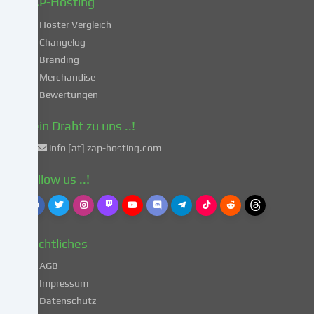
ZAP-Hosting
unsicheren
Hoster Vergleich
Drittländern
gemäß
Changelog
Art.
Branding
49
Merchandise
Abs.
Bewertungen
1
lit.
Dein Draht zu uns ..!
a
info [at] zap-hosting.com
DSGVO
einverstanden.
Follow us ..!
Dies
birgt
das
Risiko,
Rechtliches
dass
deine
AGB
Daten
Impressum
von
Datenschutz
Behörden