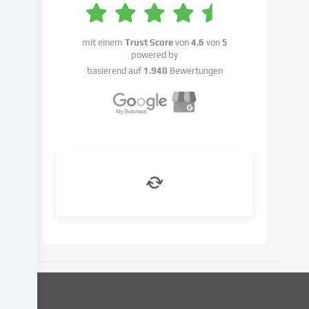
hast
das
mit einem
Trust Score
von
4.6
von
5
Recht,
powered by
deine
basierend auf
1.940
Bewertungen
Einwilligung
nicht
zu
erteilen
und
deine
Einwilligung
zu
einem
späteren
Zeitpunkt
zu
ändern
oder
zu
widerrufen.