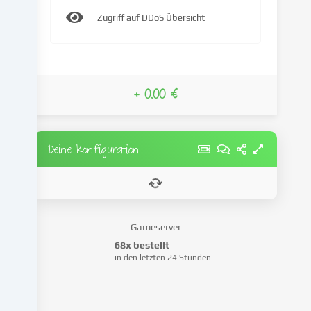
und
Zugriff auf DDoS Übersicht
Anzeigen
zu
personalisieren,
Medien
von
+ 0.00 €
Drittanbietern
einzubinden
oder
Deine Konfiguration
Zugriffe
auf
unsere
Website
zu
analysieren.
Gameserver
Die
68x bestellt
Datenverarbeitung
in den letzten 24 Stunden
kann
auch
erst