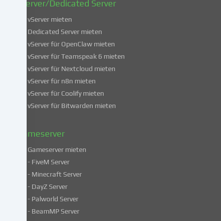
vServer/Dedicated Server
Weitere
Informationen
vServer mieten
über
Dedicated Server mieten
die
vServer für OpenClaw mieten
Verwendung
vServer für Teamspeak 6 mieten
deiner
vServer für Nextcloud mieten
Daten
vServer für n8n mieten
findest
du
vServer für Coolify mieten
in
vServer für Bitwarden mieten
unserer
Datenschutzerklärung
.
Gameserver
Gameserver mieten
Einige
- FiveM Server
Services
- Minecraft Server
verarbeiten
- DayZ Server
personenbezogene
- Palworld Server
Daten
in
- BeamMP Server