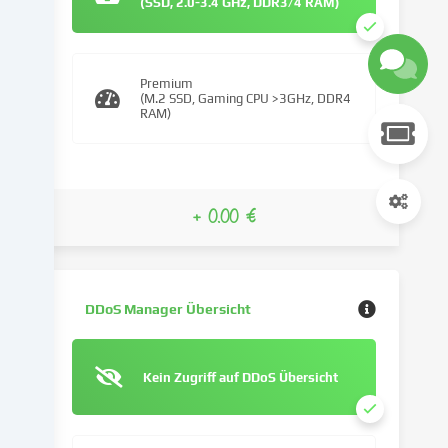
(SSD, 2.0-3.4 GHz, DDR3/4 RAM)
Wir
verwenden
Cookies
Premium
und
(M.2 SSD, Gaming CPU >3GHz, DDR4
ähnliche
RAM)
Technologien
auf
unserer
Website
+ 0.00 €
und
verarbeiten
deine
personenbezogenen
Daten
DDoS Manager Übersicht
(z.B.
IP-
Adresse),
Kein Zugriff auf DDoS Übersicht
um
z.B.
Inhalte