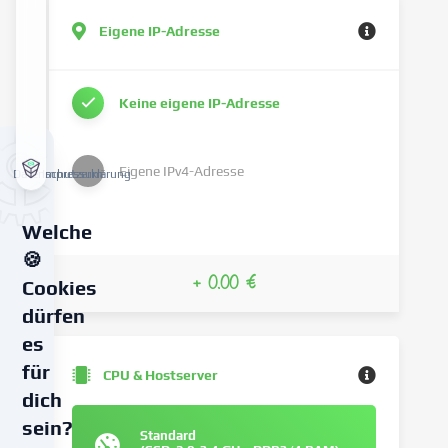
Eigene IP-Adresse
Keine eigene IP-Adresse
Eigene IPv4-Adresse
Datenschutzerklärung
Impressum
Welche
🍪
+ 0.00 €
Cookies
dürfen
es
für
CPU & Hostserver
dich
sein?
Standard