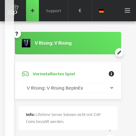
€
Support
V Rising: V Rising
Vorinstalliertes Spiel
Info:
Lifetime Server können nicht mit ZAP
Coins bezahlt werden.