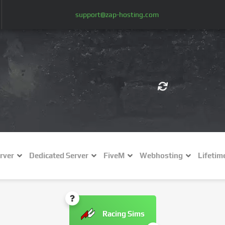
support@zap-hosting.com
€ (EUR)
$
£ (GBP)
A
rver
Dedicated Server
FiveM
Webhosting
Lifetim
Fr (CHF)
C
NZ$ (NZD)
Racing Sims