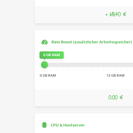
+ 68.40 €
Ram Boost (zusätzlicher Arbeitsspeicher)
0 GB RAM
0 GB RAM
12 GB RAM
0.00 €
CPU & Hostserver