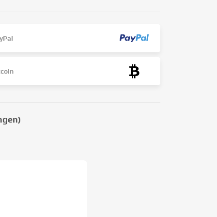
yPal
tcoin
ngen)