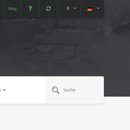
€
Blog
 (USD)
¥ (JPY)
U$ (AUD)
CA$ (CAD)
e
N¥ (CNY)
SEK (SEK)