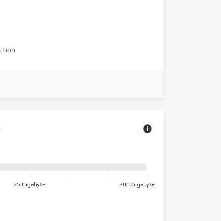
ction
z
75 Gigabyte
200 Gigabyte