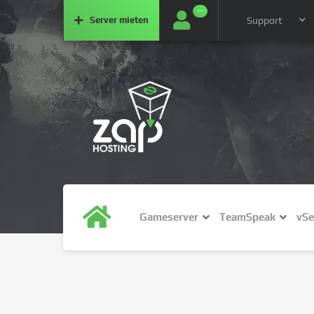
···
Server
mieten
Support
Gameserver
TeamSpeak
vSe