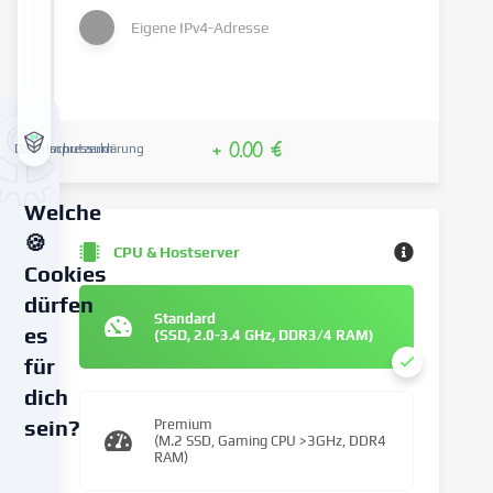
Eigene IPv4-Adresse
+ 0.00 €
Datenschutzerklärung
Impressum
Welche
🍪
CPU & Hostserver
Cookies
dürfen
Standard
es
(SSD, 2.0-3.4 GHz, DDR3/4 RAM)
für
dich
sein?
Premium
(M.2 SSD, Gaming CPU >3GHz, DDR4
RAM)
Wir