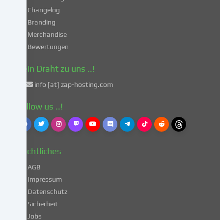
gemäß
Changelog
Art.
Branding
49
Merchandise
Abs.
Bewertungen
1
lit.
Dein Draht zu uns ..!
a
info [at] zap-hosting.com
DSGVO
einverstanden.
Follow us ..!
Dies
birgt
das
Risiko,
Rechtliches
dass
deine
AGB
Daten
Impressum
von
Datenschutz
Behörden
Sicherheit
zu
Kontroll-
Jobs