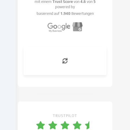
mit einem
Trust Score
von
4.6
von
5
mit
powered by
deiner
basierend auf
1.940
Bewertungen
Einwilligung
oder
auf
Basis
eines
berechtigten
Interesses
erfolgen,
dem
du
in
den
Cookie-
Einstellungen
widersprechen
kannst.
TRUSTPILOT
Du
hast