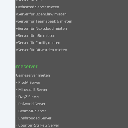
über
Dedicated Server mieten
die
vServer für OpenClaw mieten
Verwendung
vServer für Teamspeak 6 mieten
deiner
vServer für Nextcloud mieten
Daten
vServer für n8n mieten
findest
du
vServer für Coolify mieten
in
vServer für Bitwarden mieten
unserer
Datenschutzerklärung
.
Gameserver
Gameserver mieten
Einige
- FiveM Server
Services
- Minecraft Server
verarbeiten
- DayZ Server
personenbezogene
- Palworld Server
Daten
in
- BeamMP Server
unsicheren
- Enshrouded Server
Drittländern.
- Counter-Strike 2 Server