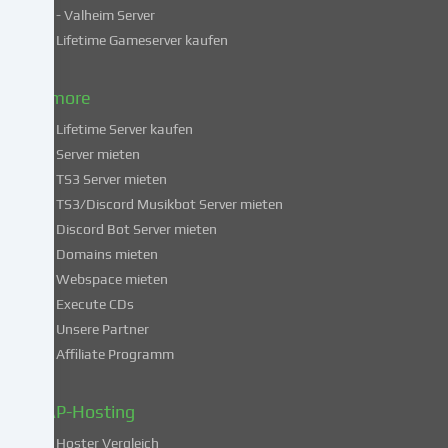
Indem
- Valheim Server
du
Lifetime Gameserver kaufen
in
die
Nutzung
& more
dieser
Lifetime Server kaufen
Services
Server mieten
einwilligst,
TS3 Server mieten
erklärst
du
TS3/Discord Musikbot Server mieten
dich
Discord Bot Server mieten
auch
Domains mieten
mit
Webspace mieten
der
Execute CDs
Verarbeitung
Unsere Partner
deiner
Affiliate Programm
Daten
in
diesen
ZAP-Hosting
unsicheren
Hoster Vergleich
Drittländern