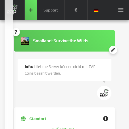
€
Support
Smalland: Survive the Wilds
Info:
Lifetime Server können nicht mit ZAP
Coins bezahlt werden.
Standort