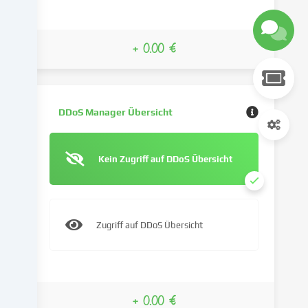
verwenden
Cookies
und
+ 0.00 €
ähnliche
Technologien
auf
unserer
Website
DDoS Manager Übersicht
und
verarbeiten
deine
Kein Zugriff auf DDoS Übersicht
personenbezogenen
Daten
(z.B.
IP-
Zugriff auf DDoS Übersicht
Adresse),
um
z.B.
Inhalte
und
+ 0.00 €
Anzeigen