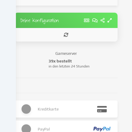
zu
personalisieren,
Medien
Deine Konfiguration
von
Drittanbietern
einzubinden
oder
Zugriffe
Gameserver
auf
39x bestellt
unsere
in den letzten 24 Stunden
Website
zu
analysieren.
Die
Datenverarbeitung
kann
Kreditkarte
auch
erst
in
Folge
PayPal