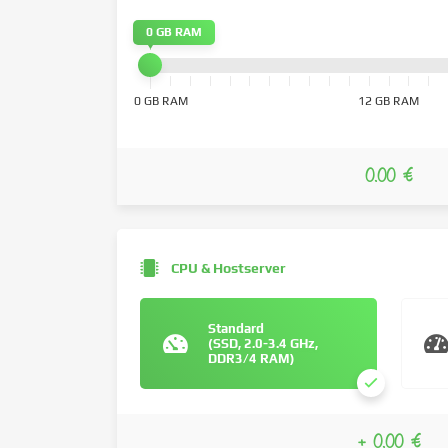
0 GB RAM
0 GB RAM
12 GB RAM
0.00 €
CPU & Hostserver
Standard
(SSD, 2.0-3.4 GHz,
DDR3/4 RAM)
+ 0.00 €