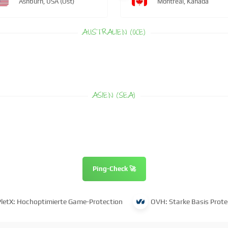
Ashburn, USA (Ost)
Montreal, Kanada
AUSTRALIEN (OCE)
ASIEN (SEA)
Ping-Check 🚀
PletX: Hochoptimierte Game-Protection
OVH: Starke Basis Prote