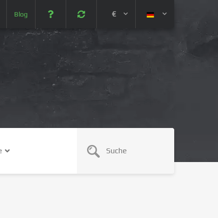
€
Blog
 (USD)
¥ (JPY)
U$ (AUD)
CA$ (CAD)
e
N¥ (CNY)
SEK (SEK)