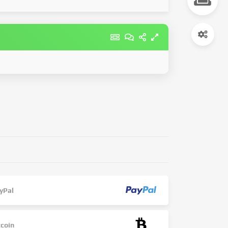
yPal
tcoin