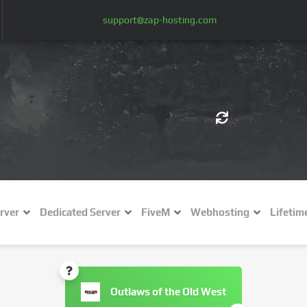
support@zap-hosting.com
€ (EUR)
$
£ (GBP)
A
rver
Dedicated Server
FiveM
Webhosting
Lifetim
Fr (CHF)
C
NZ$ (NZD)
Outlaws of the Old West