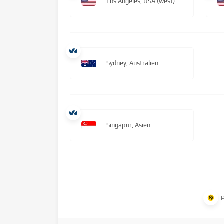
Los Angeles, USA (west)
Sydney, Australien
Singapur, Asien