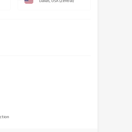
Dallas, USA (Zentral)
ction