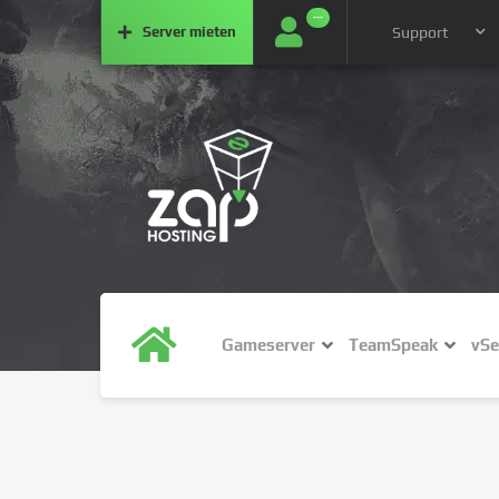
···
Server
mieten
Support
Gameserver
TeamSpeak
vSe