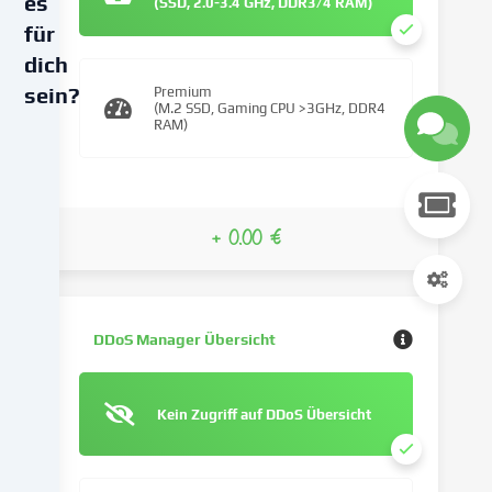
es
(SSD, 2.0-3.4 GHz, DDR3/4 RAM)
für
dich
sein?
Premium
(M.2 SSD, Gaming CPU >3GHz, DDR4
RAM)
Wir
verwenden
Cookies
und
+ 0.00 €
ähnliche
Technologien
auf
unserer
Website
DDoS Manager Übersicht
und
verarbeiten
deine
Kein Zugriff auf DDoS Übersicht
personenbezogenen
Daten
(z.B.