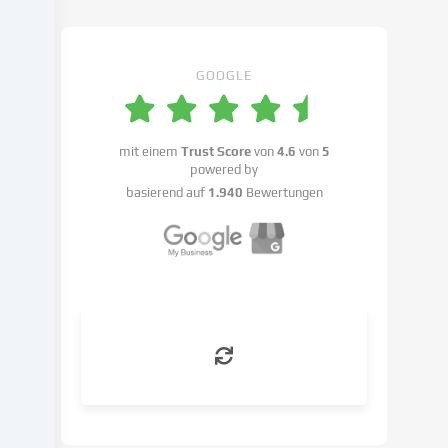
Cookie-
Einstellungen
benennen.
GOOGLE
Die
Datenverarbeitung
kann
mit einem
Trust Score
von
4.6
von
5
mit
powered by
deiner
basierend auf
1.940
Bewertungen
Einwilligung
oder
auf
Basis
eines
berechtigten
Interesses
erfolgen,
dem
du
in
den