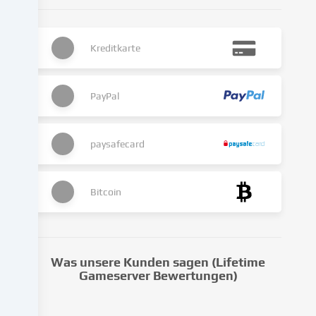
Die
Datenverarbeitung
kann
Kreditkarte
auch
erst
in
Folge
PayPal
gesetzter
Cookies
stattfinden.
paysafecard
Wir
geben
diese
Bitcoin
Daten
an
Dritte
weiter,
Was unsere Kunden sagen (Lifetime
die
Gameserver Bewertungen)
wir
in
den