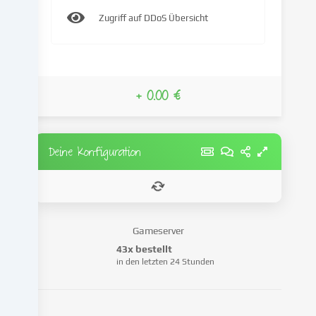
IP-
Zugriff auf DDoS Übersicht
Adresse),
um
z.B.
Inhalte
und
+ 0.00 €
Anzeigen
zu
personalisieren,
Medien
Deine Konfiguration
von
Drittanbietern
einzubinden
oder
Zugriffe
Gameserver
auf
43x bestellt
unsere
in den letzten 24 Stunden
Website
zu
analysieren.