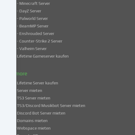
- Minecraft Server
verarbeiten
- DayZ Server
personenbezogene
- Palworld Server
Daten
in
- BeamMP Server
unsicheren
- Enshrouded Server
Drittländern.
- Counter-Strike 2 Server
Indem
- Valheim Server
du
Lifetime Gameserver kaufen
in
die
Nutzung
& more
dieser
Lifetime Server kaufen
Services
Server mieten
einwilligst,
TS3 Server mieten
erklärst
du
TS3/Discord Musikbot Server mieten
dich
Discord Bot Server mieten
auch
Domains mieten
mit
Webspace mieten
der