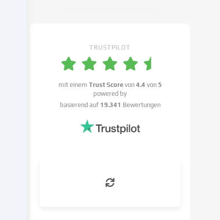
Cookie-
Einstellungen
widersprechen
kannst.
TRUSTPILOT
Du
hast
das
Recht,
mit einem
Trust Score
von
4.4
von
5
powered by
deine
basierend auf
19.341
Bewertungen
Einwilligung
nicht
zu
erteilen
und
deine
Einwilligung
zu
einem
späteren
Zeitpunkt