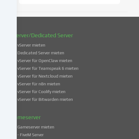
zu
ändern
oder
zu
widerrufen.
vServer/Dedicated Server
Weitere
Informationen
vServer mieten
über
Dedicated Server mieten
die
vServer für OpenClaw mieten
Verwendung
vServer für Teamspeak 6 mieten
deiner
vServer für Nextcloud mieten
Daten
vServer für n8n mieten
findest
du
vServer für Coolify mieten
in
vServer für Bitwarden mieten
unserer
Datenschutzerklärung
.
Gameserver
Gameserver mieten
Einige
- FiveM Server
Services