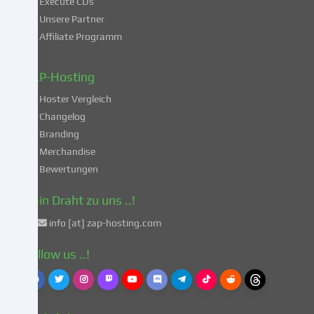
Execute CDs
Verarbeitung
Unsere Partner
deiner
Affiliate Programm
Daten
in
diesen
ZAP-Hosting
unsicheren
Hoster Vergleich
Drittländern
gemäß
Changelog
Art.
Branding
49
Merchandise
Abs.
Bewertungen
1
lit.
Dein Draht zu uns ..!
a
info [at] zap-hosting.com
DSGVO
einverstanden.
Follow us ..!
Dies
birgt
das
Risiko,