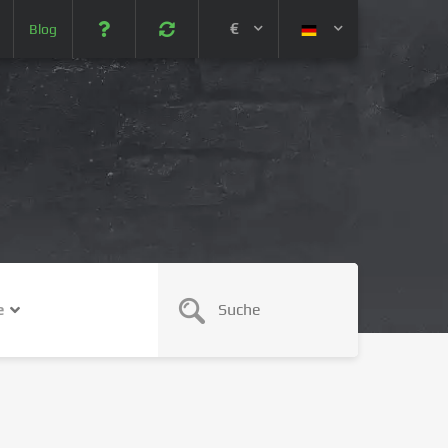
€
Blog
 (USD)
¥ (JPY)
U$ (AUD)
CA$ (CAD)
e
N¥ (CNY)
SEK (SEK)