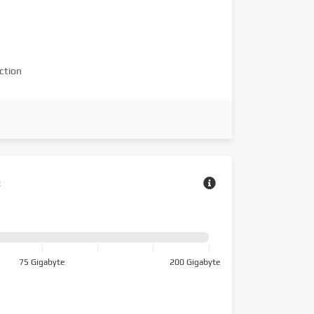
ction
z
75 Gigabyte
200 Gigabyte