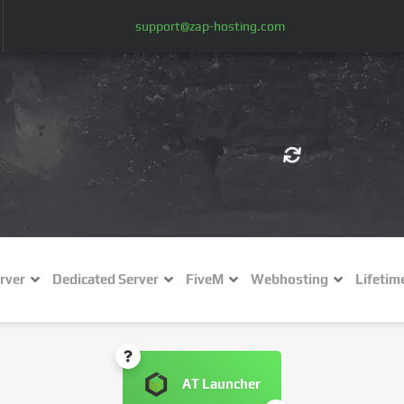
support@zap-hosting.com
€ (EUR)
$
£ (GBP)
A
rver
Dedicated Server
FiveM
Webhosting
Lifetim
Fr (CHF)
C
NZ$ (NZD)
AT Launcher