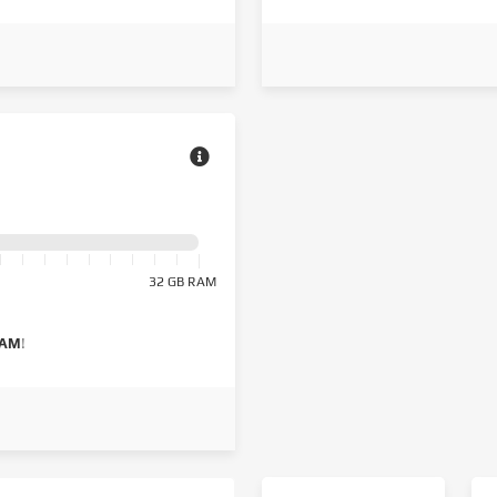
32 GB RAM
RAM
!