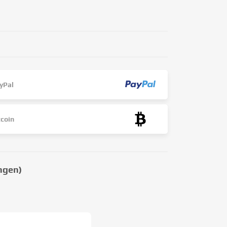
yPal
tcoin
ngen)