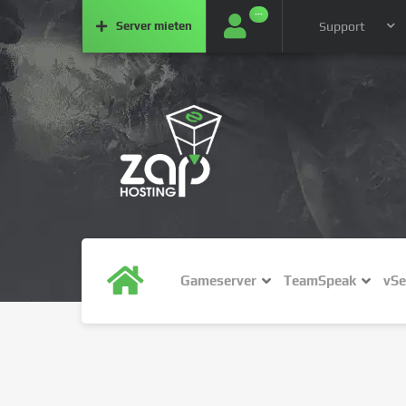
···
Server
mieten
Support
Gameserver
TeamSpeak
vSe