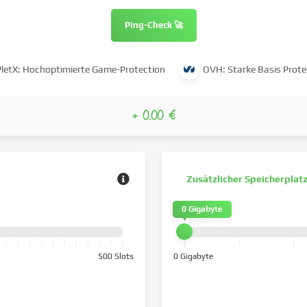
Ping-Check 🚀
PletX: Hochoptimierte Game-Protection
OVH: Starke Basis Prote
+ 0.00 €
Zusätzlicher Speicherplat
0 Gigabyte
500 Slots
0 Gigabyte