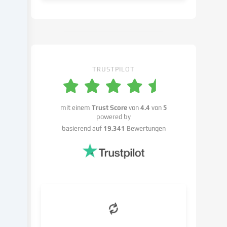
in
den
Cookie-
Einstellungen
widersprechen
kannst.
TRUSTPILOT
Du
hast
das
Recht,
mit einem
Trust Score
von
4.4
von
5
powered by
deine
basierend auf
19.341
Bewertungen
Einwilligung
nicht
zu
erteilen
und
deine
Einwilligung
zu
einem