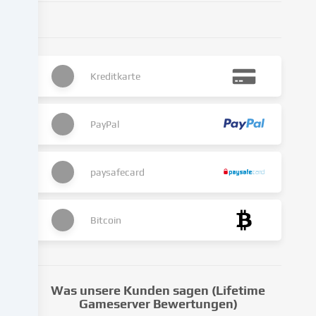
analysieren.
Die
Datenverarbeitung
kann
Kreditkarte
auch
erst
in
Folge
PayPal
gesetzter
Cookies
stattfinden.
paysafecard
Wir
geben
diese
Bitcoin
Daten
an
Dritte
weiter,
Was unsere Kunden sagen (Lifetime
die
Gameserver Bewertungen)
wir