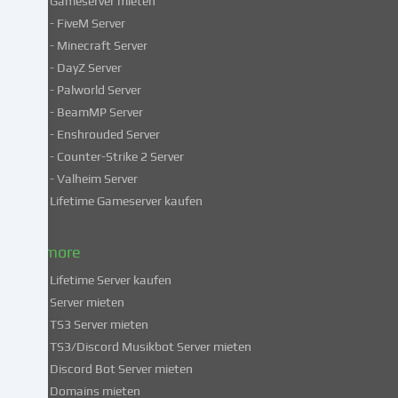
Gameserver mieten
Einige
- FiveM Server
Services
- Minecraft Server
verarbeiten
- DayZ Server
personenbezogene
- Palworld Server
Daten
in
- BeamMP Server
unsicheren
- Enshrouded Server
Drittländern.
- Counter-Strike 2 Server
Indem
- Valheim Server
du
Lifetime Gameserver kaufen
in
die
Nutzung
& more
dieser
Lifetime Server kaufen
Services
Server mieten
einwilligst,
TS3 Server mieten
erklärst
du
TS3/Discord Musikbot Server mieten
dich
Discord Bot Server mieten
auch
Domains mieten