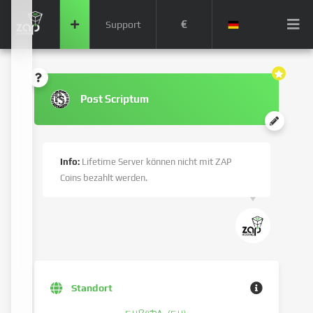
€
Support
Post Scriptum
Info:
Lifetime Server können nicht mit ZAP
Coins bezahlt werden.
Standort