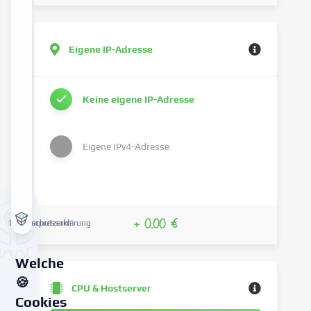
Eigene IP-Adresse
Keine eigene IP-Adresse
Eigene IPv4-Adresse
+ 0.00 €
Datenschutzerklärung
Impressum
Welche
🍪
CPU & Hostserver
Cookies