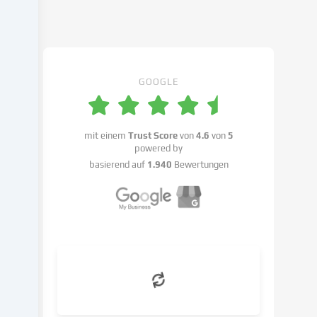
in
den
Cookie-
Einstellungen
benennen.
GOOGLE
Die
Datenverarbeitung
kann
mit einem
Trust Score
von
4.6
von
5
mit
powered by
deiner
basierend auf
1.940
Bewertungen
Einwilligung
oder
auf
Basis
eines
berechtigten
Interesses
erfolgen,
dem
du