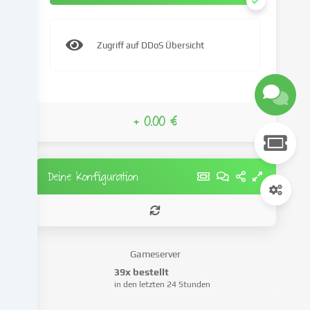
Daten
(z.B.
IP-
Zugriff auf DDoS Übersicht
Adresse),
um
z.B.
Inhalte
und
+ 0.00 €
Anzeigen
zu
personalisieren,
Medien
Deine Konfiguration
von
Drittanbietern
einzubinden
oder
Zugriffe
Gameserver
auf
39x bestellt
unsere
in den letzten 24 Stunden
Website
zu