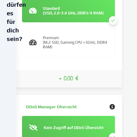
dürfen
Standard
es
(SSD, 2.0-3.4 GHz, DDR3/4 RAM)
für
dich
sein?
Premium
(M.2 SSD, Gaming CPU >3GHz, DDR4
RAM)
Wir
verwenden
Cookies
und
+ 0.00 €
ähnliche
Technologien
auf
unserer
Website
DDoS Manager Übersicht
und
verarbeiten
deine
Kein Zugriff auf DDoS Übersicht
personenbezogenen