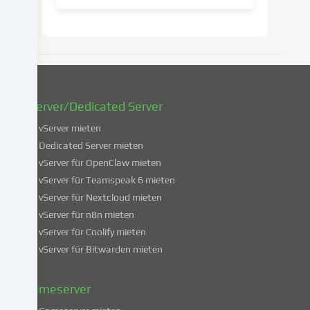
späteren
Zeitpunkt
zu
ändern
oder
zu
widerrufen.
vServer/Dedicated Server
Weitere
Informationen
vServer mieten
über
Dedicated Server mieten
die
vServer für OpenClaw mieten
Verwendung
vServer für Teamspeak 6 mieten
deiner
vServer für Nextcloud mieten
Daten
vServer für n8n mieten
findest
du
vServer für Coolify mieten
in
vServer für Bitwarden mieten
unserer
Datenschutzerklärung
.
Gameserver