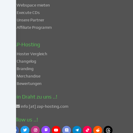
mit
Webspace mieten
der
Execute CDs
Verarbeitung
Unsere Partner
deiner
Affiliate Programm
Daten
in
diesen
ZAP-Hosting
unsicheren
Hoster Vergleich
Drittländern
gemäß
Changelog
Art.
Branding
49
Merchandise
Abs.
Bewertungen
1
lit.
Dein Draht zu uns ..!
a
info [at] zap-hosting.com
DSGVO
einverstanden.
Follow us ..!
Dies
birgt
das