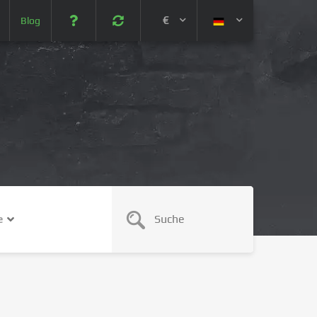
€
Blog
 (USD)
¥ (JPY)
U$ (AUD)
CA$ (CAD)
e
N¥ (CNY)
SEK (SEK)