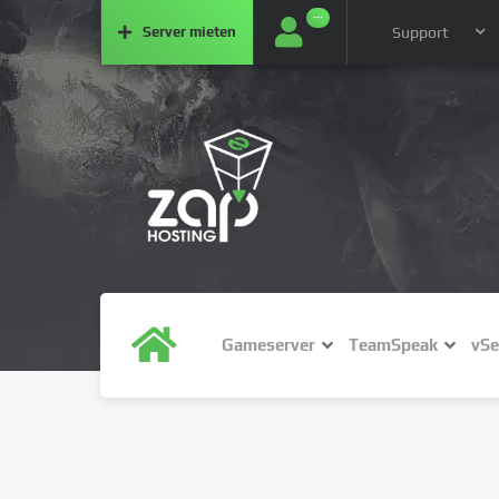
···
Server
mieten
Support
Gameserver
TeamSpeak
vSe