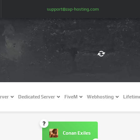
support@zap-hosting.com
€ (EUR)
$
£ (GBP)
A
rver
Dedicated Server
FiveM
Webhosting
Lifetim
Fr (CHF)
C
NZ$ (NZD)
Conan Exiles