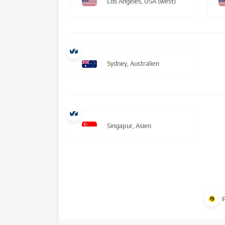
Los Angeles, USA (west)
Sydney, Australien
Singapur, Asien