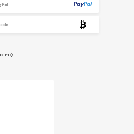
yPal
tcoin
ngen)