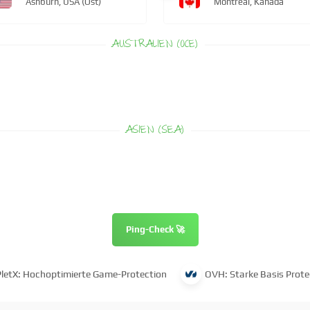
Ashburn, USA (Ost)
Montreal, Kanada
AUSTRALIEN (OCE)
ASIEN (SEA)
Ping-Check 🚀
PletX: Hochoptimierte Game-Protection
OVH: Starke Basis Prote