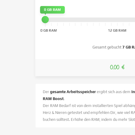
0 GB RAM
0 GB RAM
12 GB RAM
Gesamt gebucht
7 GB 
0.00 €
Der
gesamte Arbeitsspeicher
ergibt sich aus dem
I
RAM Boost
.
Der RAM Bedarf ist von dem installierten Spiel abhäng
Herz & Nieren getestet und empfehlen Dir, wie viel R
buchen solltest. Erhöhe den RAM, indem du mehr Slot