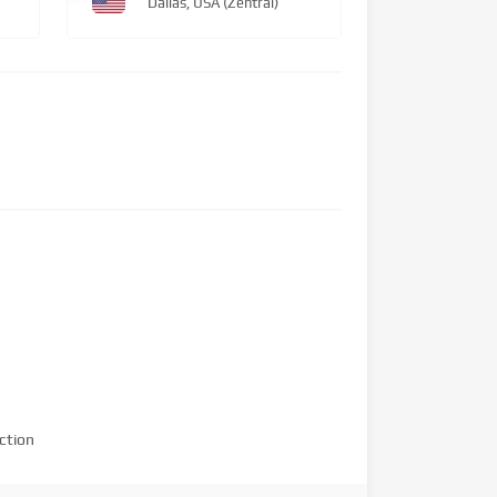
Dallas, USA (Zentral)
ction