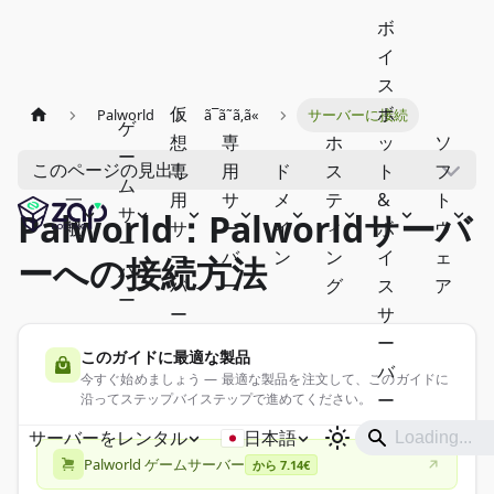
ボ
イ
ス
仮
ボ
Palworld
ã¯ã˜ã‚ã«
サーバーに接続
ゲ
想
専
ホ
ッ
ソ
ー
このページの見出し
専
用
ド
ス
ト
フ
ム
一
用
サ
メ
テ
&
ト
サ
Palworld：Palworldサーバ
般
サ
ー
イ
ィ
ボ
ウ
ー
ー
バ
ン
ン
イ
ェ
ーへの接続方法
バ
バ
ー
グ
ス
ア
ー
ー
サ
ー
このガイドに最適な製品
バ
今すぐ始めましょう — 最適な製品を注文して、このガイドに
ー
沿ってステップバイステップで進めてください。
サーバーをレンタル
日本語
Palworld ゲームサーバー
から 7.14€