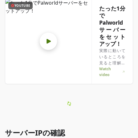
YOUTUBE
たった1分
で
Palworld
サーバー
をセット
アップ！
実際に動いて
いるところを
見ると理解し
やすい？そん
Watch
video
なあなたにピ
ッタリの動
画！急いでい
る時も、じっ
くり見たい時
も、わかりや
すく解説して
るよ！
サーバーIPの確認