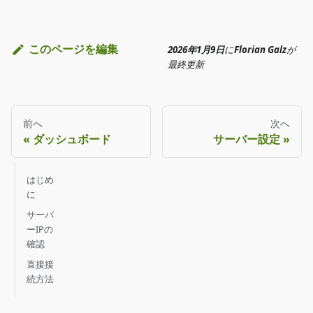
このページを編集
2026年1月9日
に
Florian Galz
が
最終更新
前へ
次へ
ダッシュボード
サーバー設定
はじめ
に
サーバ
ーIPの
確認
直接接
続方法