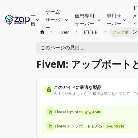
ド
ゲーム
一
仮想専用
専用サ
メ
サーバ
般
サーバー
ーバー
イ
ー
ン
FiveM
ã¯ã˜ã‚ã«
アップボート
このページの見出し
FiveM: アップボー
このガイドに最適な製品
今すぐ始めましょう — 最適な製品を注文して、
FiveM Upvotes
から 4.58€
FiveM アップボート BURST
から 10.71€