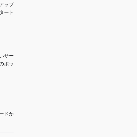
アップ
タート
いサー
のポッ
ードか