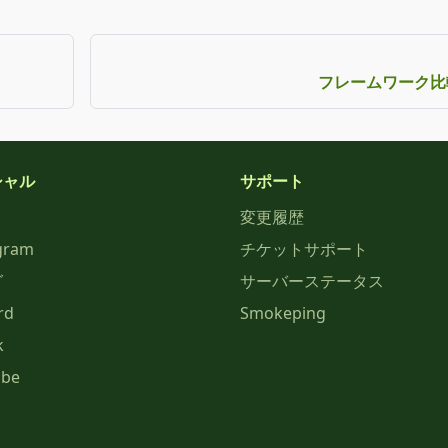
フレームワーク比
シャル
サポート
変更履歴
gram
チケットサポート
グ
サーバーステータス
rd
Smokeping
k
ube