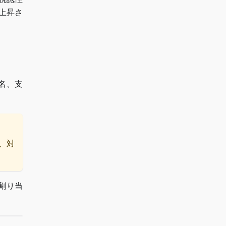
上昇さ
名、支
ど、対
に割り当