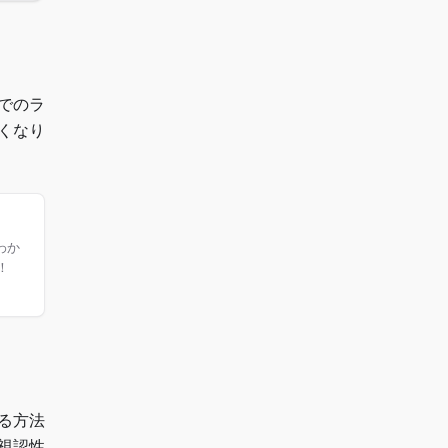
でのラ
くなり
わか
！
める方法
視認性