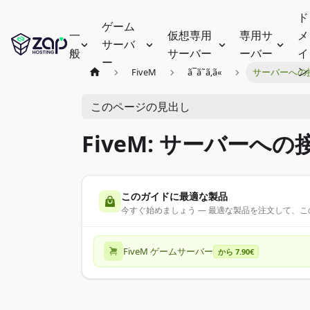
ド
ゲーム
一
仮想専用
専用サ
メ
サーバ
般
サーバー
ーバー
イ
ー
ン
FiveM
ã¯ã˜ã‚ã«
サーバーへの
このページの見出し
FiveM: サーバーへの
このガイドに最適な製品
今すぐ始めましょう — 最適な製品を注文して、
FiveM ゲームサーバー
から 7.90€