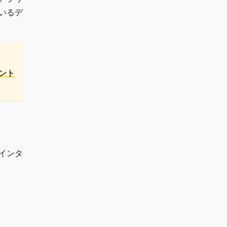
いるデ
ント
インタ