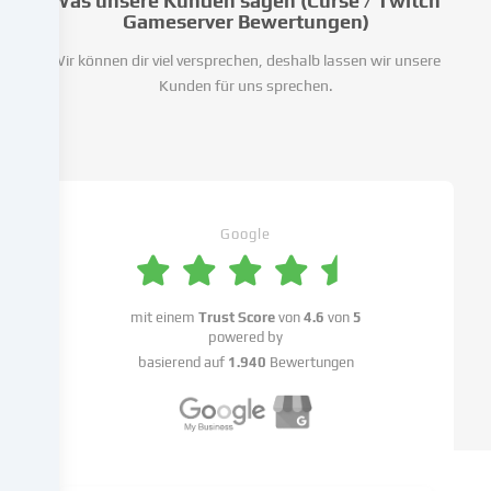
Was unsere Kunden sagen (Curse / Twitch
unsere
Gameserver Bewertungen)
Website
Wir können dir viel versprechen, deshalb lassen wir unsere
zu
Kunden für uns sprechen.
analysieren.
Die
Datenverarbeitung
kann
auch
erst
in
Google
Folge
gesetzter
Cookies
mit einem
Trust Score
von
4.6
von
5
stattfinden.
powered by
Wir
basierend auf
1.940
Bewertungen
geben
diese
Daten
an
Dritte