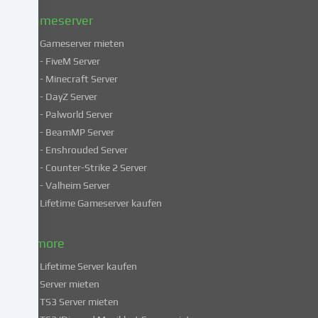
Datenschutzerklärung
.
Gameserver
Gameserver mieten
Einige
- FiveM Server
Services
- Minecraft Server
verarbeiten
- DayZ Server
personenbezogene
- Palworld Server
Daten
in
- BeamMP Server
unsicheren
- Enshrouded Server
Drittländern.
- Counter-Strike 2 Server
Indem
- Valheim Server
du
Lifetime Gameserver kaufen
in
die
Nutzung
& more
dieser
Lifetime Server kaufen
Services
Server mieten
einwilligst,
TS3 Server mieten
erklärst