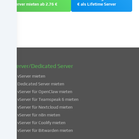
Server mieten ab 2.76 €
€ als Lifetime Server
zu
einem
späteren
Zeitpunkt
zu
ändern
oder
zu
widerrufen.
vServer/Dedicated Server
Weitere
Informationen
vServer mieten
über
Dedicated Server mieten
die
vServer für OpenClaw mieten
Verwendung
vServer für Teamspeak 6 mieten
deiner
vServer für Nextcloud mieten
Daten
vServer für n8n mieten
findest
du
vServer für Coolify mieten
in
vServer für Bitwarden mieten
unserer