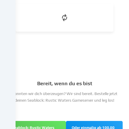
erfolgen,
dem
du
in
den
Cookie-
Einstellungen
widersprechen
kannst.
Du
hast
das
Recht,
Bereit, wenn du es bist
deine
Einwilligung
Konnten wir dich überzeugen? Wir sind bereit. Bestelle jetzt
nicht
deinen Seablock: Rustic Waters Gameserver und leg los!
zu
erteilen
und
deine
Seablock: Rustic Waters
Oder einmalig ab 100.00
Einwilligung