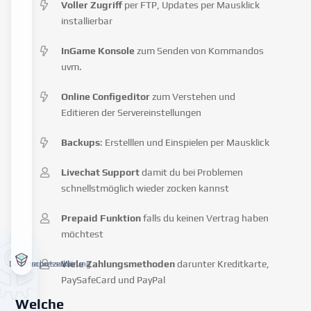
Voller Zugriff
per FTP, Updates per Mausklick
installierbar
InGame Konsole
zum Senden von Kommandos
uvm.
Online Configeditor
zum Verstehen und
Editieren der Servereinstellungen
Backups
: Erstelllen und Einspielen per Mausklick
Livechat Support
damit du bei Problemen
schnellstmöglich wieder zocken kannst
Prepaid Funktion
falls du keinen Vertrag haben
möchtest
Viele Zahlungsmethoden
darunter Kreditkarte,
Datenschutzerklärung
Impressum
PaySafeCard und PayPal
Welche