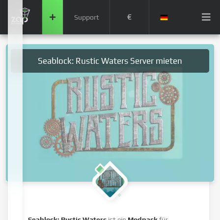
€
Support
Seablock: Rustic Waters Server mieten
Seablock: Rustic Waters
ist ein
Modpack
für