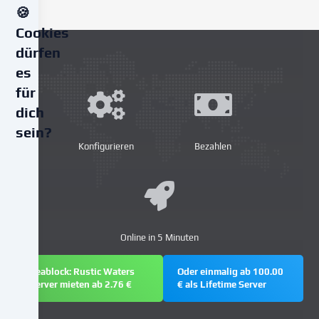
🍪
Cookies
dürfen
es
für
dich
sein?
Konfigurieren
Bezahlen
Wir
verwenden
Cookies
und
ähnliche
Online in 5 Minuten
Technologien
auf
Seablock: Rustic Waters
Oder einmalig ab 100.00
unserer
Server mieten ab 2.76 €
€ als Lifetime Server
Website
und
verarbeiten