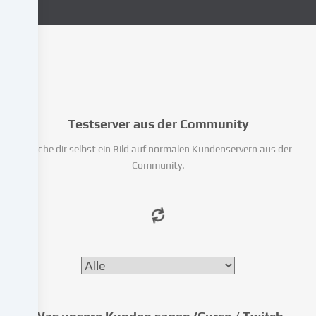
deine
personenbezogenen
Daten
(z.B.
IP-
Adresse),
um
Testserver aus der Community
z.B.
Inhalte
Mache dir selbst ein Bild auf normalen Kundenservern aus der
und
Community.
Anzeigen
zu
personalisieren,
Medien
von
Drittanbietern
einzubinden
oder
Zugriffe
auf