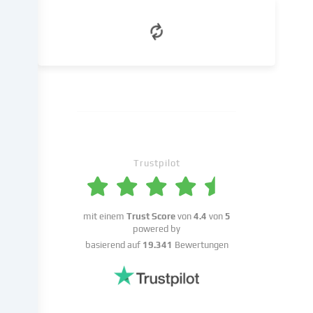
weiter,
die
wir
in
den
Cookie-
Einstellungen
benennen.
Die
Datenverarbeitung
kann
Trustpilot
mit
deiner
Einwilligung
mit einem
Trust Score
von
4.4
von
5
oder
powered by
auf
basierend auf
19.341
Bewertungen
Basis
eines
berechtigten
Interesses