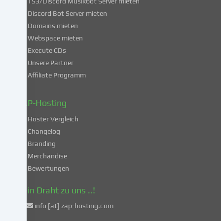
du
TS3/Discord Musikbot Server mieten
dich
Discord Bot Server mieten
auch
Domains mieten
mit
Webspace mieten
der
Execute CDs
Verarbeitung
Unsere Partner
deiner
Affiliate Programm
Daten
in
diesen
ZAP-Hosting
unsicheren
Hoster Vergleich
Drittländern
gemäß
Changelog
Art.
Branding
49
Merchandise
Abs.
Bewertungen
1
lit.
Dein Draht zu uns ..!
a
info [at] zap-hosting.com
DSGVO
einverstanden.