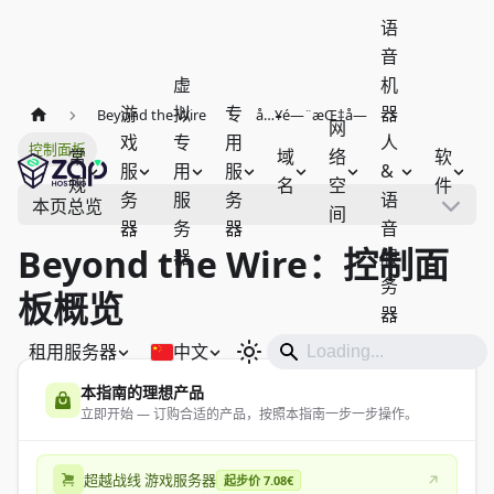
语
音
虚
机
游
拟
专
器
Beyond the Wire
å…¥é—¨æŒ‡å—
网
戏
专
用
人
控制面板
常
域
络
软
服
用
服
&
规
名
空
件
务
服
务
语
本页总览
间
器
务
器
音
Beyond the Wire：控制面
器
服
务
板概览
器
租用服务器
中文
本指南的理想产品
立即开始 — 订购合适的产品，按照本指南一步一步操作。
超越战线 游戏服务器
起步价 7.08€