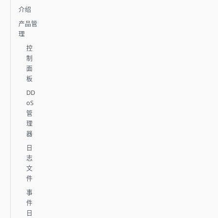
介绍
产品管
理
控
制
面
板
DD
oS
管
理
器
日
志
文
件
事
件
日