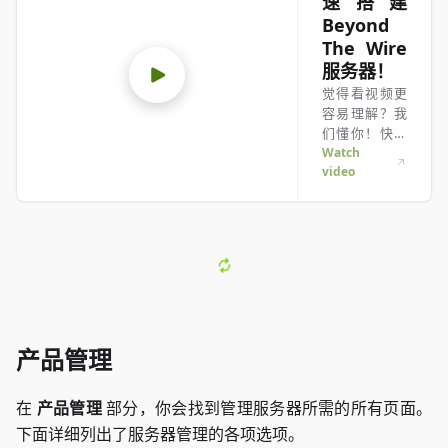
速搭建
Beyond
The Wire
服务器！
觉得看视频更
容易理解？我
们懂你！快来
看看这段视
Watch
video
频，帮你轻松
搞定。无论你
是赶时间还是
喜欢更生动的
学习方式，这
里都适合你！
产品管理
在
产品管理
部分，你会找到管理服务器所需的所有页面。
下面详细列出了服务器管理的各项选项。