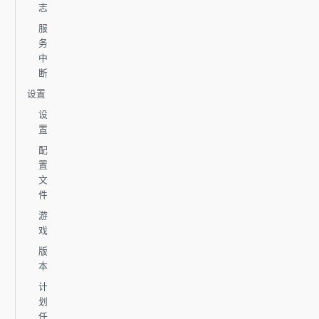
志
服
务
中
断
设置
设
置
配
置
文
件
游
戏
版
本
计
划
任