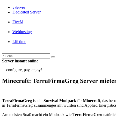
vServer
Dedicated Server
FiveM
Webhosting
Lifetime
Server instant online
...
configure, pay, enjoy!
Minecraft: TerraFirmaGreg Server miete
TerraFirmaGreg
ist ein
Survival Modpack
für
Minecraft
, das bes
in TerraFirmaGreg zusammengestellt wurden sind Applied Energistics
Am meisten Spaß macht ein Modpack wie
TerraFirmaGreg
natürl