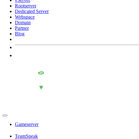
vServer
Rootserver
Dedicated Server
Webspace
Domain
Partner
Blog
Gameserver
TeamSpeak