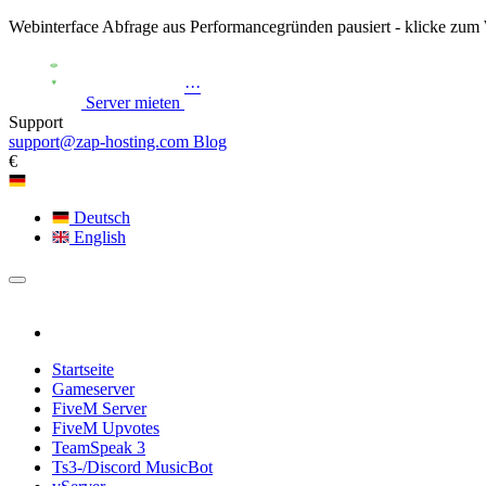
Webinterface Abfrage aus Performancegründen pausiert - klicke zum 
···
Server
mieten
Support
support@zap-hosting.com
Blog
€
Deutsch
English
Startseite
Gameserver
FiveM Server
FiveM Upvotes
TeamSpeak 3
Ts3-/Discord MusicBot