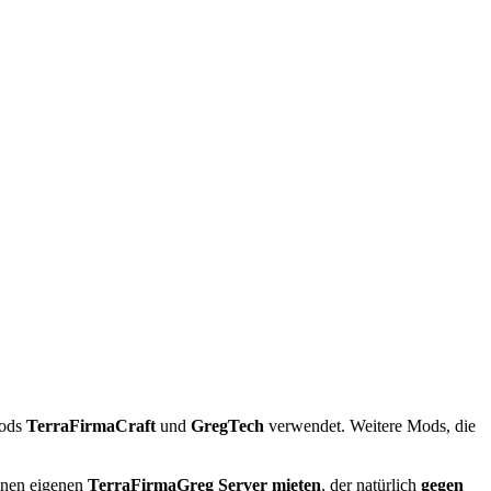
Mods
TerraFirmaCraft
und
GregTech
verwendet. Weitere Mods, die
einen eigenen
TerraFirmaGreg Server mieten
, der natürlich
gegen