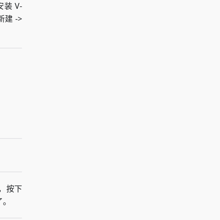
 V-
建 ->
件，按下
了。