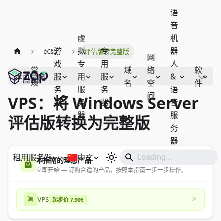
语
音
虚
机
游
拟
专
器
é€šç”¨
评估版转完整版
网
戏
专
用
人
常
域
络
软
服
用
服
&
本页总览
规
名
空
件
务
服
务
语
间
VPS：将 Windows Server
器
务
器
音
器
服
评估版转换为完整版
务
器
租用服务器
中文
本指南的理想产品
立即开始 — 订购合适的产品，按照本指南一步一步操作。
VPS
起步价 7.90€