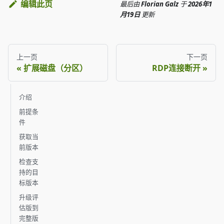
编辑此页
最后
由
Florian Galz
于
2026年1
月19日
更新
上一页
下一页
扩展磁盘（分区）
RDP连接断开
介绍
前提条
件
获取当
前版本
检查支
持的目
标版本
升级评
估版到
完整版