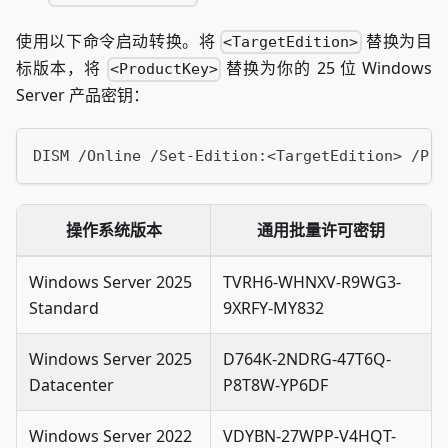
使用以下命令启动转换。将
替换为目
<TargetEdition>
标版本，将
替换为你的 25 位 Windows
<ProductKey>
Server 产品密钥：
DISM /Online /Set-Edition:<TargetEdition> /Pro
操作系统版本
通用批量许可密钥
Windows Server 2025
TVRH6-WHNXV-R9WG3-
Standard
9XRFY-MY832
Windows Server 2025
D764K-2NDRG-47T6Q-
Datacenter
P8T8W-YP6DF
Windows Server 2022
VDYBN-27WPP-V4HQT-