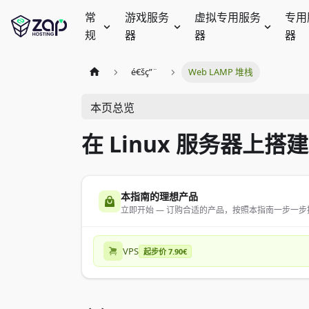
常
游戏服务
虚拟专用服务
专用
规
器
器
器
é€šç”¨
Web LAMP 堆栈
本页总览
在 Linux 服务器上搭建
本指南的理想产品
立即开始 — 订购合适的产品，按照本指南一步一步
VPS
起步价 7.90€