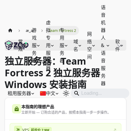
语
音
虚
机
游
拟
专
器
æ¸¸æˆ
Team Fortress 2
网
戏
专
用
人
常
域
络
软
服
用
服
&
本页总览
规
名
空
件
务
服
务
语
间
独立服务器：Team
器
务
器
音
器
服
Fortress 2 独立服务器
务
Windows 安装指南
器
租用服务器
中文
本指南的理想产品
立即开始 — 订购合适的产品，按照本指南一步一步操作。
VPS
起步价 7.90€