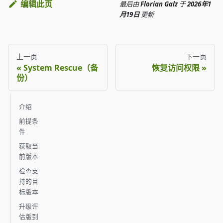
编辑此页
最后
由
Florian Galz
于
2026年1
月19日
更新
上一页
下一页
System Rescue（备
恢复访问权限
份）
介绍
前提条
件
获取当
前版本
检查支
持的目
标版本
升级评
估版到