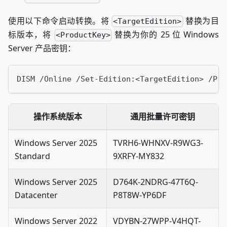
使用以下命令启动转换。将
替换为目
<TargetEdition>
标版本，将
替换为你的 25 位 Windows
<ProductKey>
Server 产品密钥：
DISM /Online /Set-Edition:<TargetEdition> /Pro
操作系统版本
通用批量许可密钥
Windows Server 2025
TVRH6-WHNXV-R9WG3-
Standard
9XRFY-MY832
Windows Server 2025
D764K-2NDRG-47T6Q-
Datacenter
P8T8W-YP6DF
Windows Server 2022
VDYBN-27WPP-V4HQT-