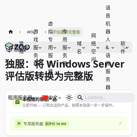
语
音
虚
机
游
拟
专
器
é€šç”¨
评估版转完整版
网
戏
专
用
人
常
域
络
软
服
用
服
&
本页总览
规
名
空
件
务
服
务
语
间
独服：将 Windows Server
器
务
器
音
器
服
评估版转换为完整版
务
器
租用服务器
中文
本指南的理想产品
立即开始 — 订购合适的产品，按照本指南一步一步操作。
专用服务器
起步价 58.90€