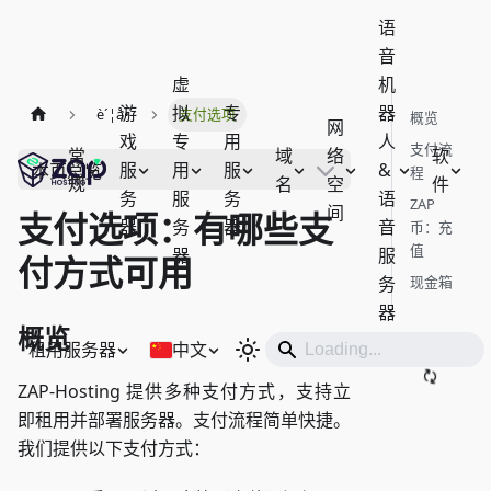
语
音
虚
机
游
拟
专
器
è´¦å•
支付选项
概览
网
戏
专
用
人
支付流
常
域
络
软
服
用
服
&
本页总览
程
规
名
空
件
务
服
务
语
ZAP
间
支付选项：有哪些支
器
务
器
音
币：充
值
器
服
付方式可用
务
现金箱
器
概览
租用服务器
中文
ZAP-Hosting 提供多种支付方式，支持立
即租用并部署服务器。支付流程简单快捷。
我们提供以下支付方式：