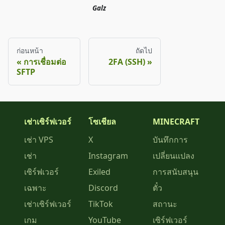
Galz
ก่อนหน้า
ถัดไป
การเชื่อมต่อ
2FA (SSH)
SFTP
เช่าเซิร์ฟเวอร์
โซเชียล
MINECRAFT
เช่า VPS
X
บันทึกการ
เช่า
Instagram
เปลี่ยนแปลง
เซิร์ฟเวอร์
Exiled
การสนับสนุน
เฉพาะ
Discord
ตั๋ว
เช่าเซิร์ฟเวอร์
TikTok
สถานะ
เกม
YouTube
เซิร์ฟเวอร์