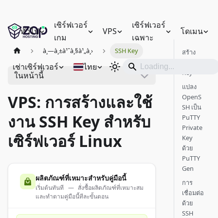
เซิร์ฟเวอร์
เซิร์ฟเวอร์
ทั่วไป
VPS
โดเมน
เกม
เฉพาะ
à¸—à¸±à¹ˆà¸§à¹„à¸›
SSH Key
สร้าง
SSH
เช่าเซิร์ฟเวอร์
ไทย
Key
ในหน้านี้
แปลง
VPS: การสร้างและใช้
OpenS
SH เป็น
งาน SSH Key สำหรับ
PuTTY
Private
เซิร์ฟเวอร์ Linux
Key
ด้วย
PuTTY
Gen
ผลิตภัณฑ์ที่เหมาะสำหรับคู่มือนี้
การ
เริ่มต้นทันที — สั่งซื้อผลิตภัณฑ์ที่เหมาะสม
เชื่อมต่อ
และทำตามคู่มือนี้ทีละขั้นตอน
ด้วย
SSH