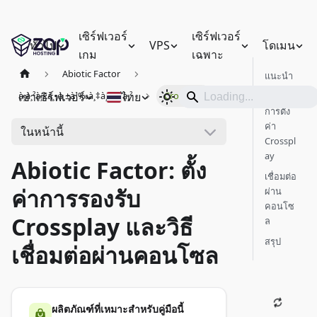
เซิร์ฟเวอร์
เซิร์ฟเวอร์
ทั่วไป
VPS
โดเมน
เกม
เฉพาะ
Abiotic Factor
แนะนำ
เช่าเซิร์ฟเวอร์
ไทย
à¸à¸²à¸£à¸•à¸±à¹‰à¸‡à¸„à¹ˆà¸²
Crossplay
จัดการ
การตั้ง
ค่า
ในหน้านี้
Crosspl
ay
Abiotic Factor: ตั้ง
เชื่อมต่อ
ค่าการรองรับ
ผ่าน
คอนโซ
Crossplay และวิธี
ล
สรุป
เชื่อมต่อผ่านคอนโซล
ผลิตภัณฑ์ที่เหมาะสำหรับคู่มือนี้