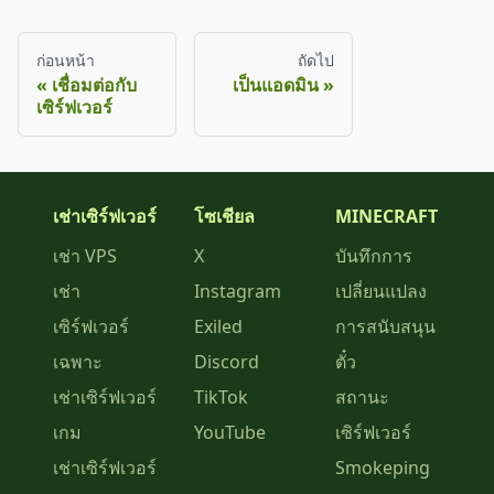
ก่อนหน้า
ถัดไป
เชื่อมต่อกับ
เป็นแอดมิน
เซิร์ฟเวอร์
เช่าเซิร์ฟเวอร์
โซเชียล
MINECRAFT
เช่า VPS
X
บันทึกการ
เช่า
Instagram
เปลี่ยนแปลง
เซิร์ฟเวอร์
Exiled
การสนับสนุน
เฉพาะ
Discord
ตั๋ว
เช่าเซิร์ฟเวอร์
TikTok
สถานะ
เกม
YouTube
เซิร์ฟเวอร์
เช่าเซิร์ฟเวอร์
Smokeping